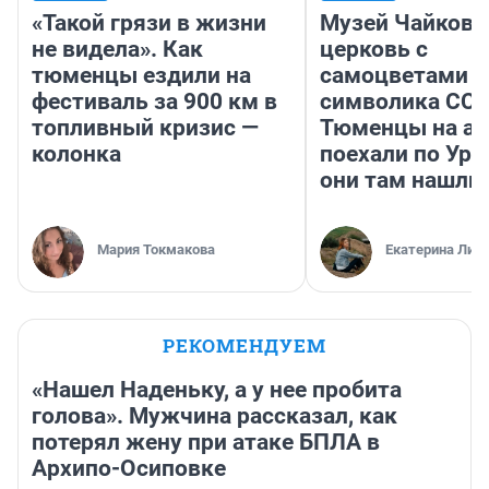
«Такой грязи в жизни
Музей Чайковс
не видела». Как
церковь с
тюменцы ездили на
самоцветами и
фестиваль за 900 км в
символика ССС
топливный кризис —
Тюменцы на ав
колонка
поехали по Ура
они там нашли
Мария Токмакова
Екатерина Лит
РЕКОМЕНДУЕМ
«Нашел Наденьку, а у нее пробита
голова». Мужчина рассказал, как
потерял жену при атаке БПЛА в
Архипо-Осиповке