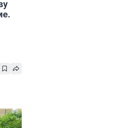
ву
ме.