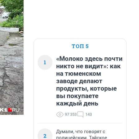
ТОП 5
«Молоко здесь почти
1
никто не видит»: как
на тюменском
заводе делают
продукты, которые
вы покупаете
каждый день
97 353
143
Думали, что говорят с
2
полицейским. Тайское