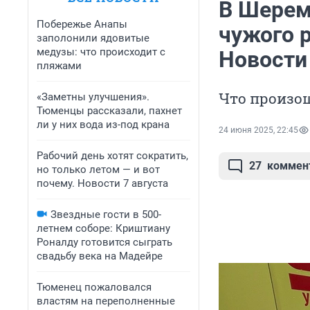
В Шерем
Побережье Анапы
чужого 
заполонили ядовитые
медузы: что происходит с
Новости
пляжами
Что произош
«Заметны улучшения».
Тюменцы рассказали, пахнет
ли у них вода из-под крана
24 июня 2025, 22:45
Рабочий день хотят сократить,
27
коммен
но только летом — и вот
почему. Новости 7 августа
Звездные гости в 500-
летнем соборе: Криштиану
Роналду готовится сыграть
свадьбу века на Мадейре
Тюменец пожаловался
властям на переполненные