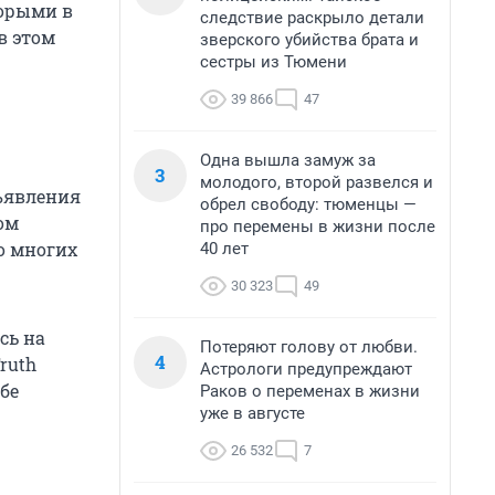
торыми в
следствие раскрыло детали
в этом
зверского убийства брата и
сестры из Тюмени
39 866
47
Одна вышла замуж за
3
молодого, второй развелся и
ъявления
обрел свободу: тюменцы —
ом
про перемены в жизни после
о многих
40 лет
30 323
49
сь на
Потеряют голову от любви.
4
ruth
Астрологи предупреждают
обе
Раков о переменах в жизни
уже в августе
26 532
7