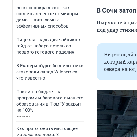
Быстро покраснеют: как
В Сочи зато
соспеть зеленые помидоры
дома — пять самых
Ныряющий цикл
эффективных способов
под удар стихии
Лицевая гладь для чайников:
гайд от набора петель до
первого готового изделия
Ныряющий ци
который хара
В Екатеринбурге беспилотники
севера на юг
атаковали склад Wildberries —
что известно
Прием на бюджет на
программы базового высшего
образования в ТюмГУ закрыт
на 100%
Как приготовить настоящее
мороженое дома: 3