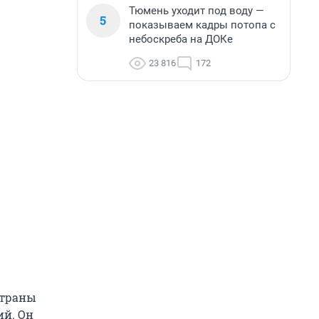
Тюмень уходит под воду —
5
показываем кадры потопа с
небоскреба на ДОКе
23 816
172
страны
ий. Он