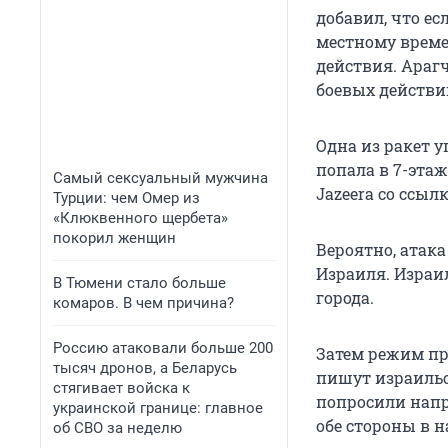
добавил, что ес
местному време
действия. Араг
боевых действи
Одна из ракет 
попала в 7-эта
Самый сексуальный мужчина
Jazeera со ссыл
Турции: чем Омер из
«Клюквенного щербета»
покорил женщин
Вероятно, атака
Израиля. Израи
В Тюмени стало больше
города.
комаров. В чем причина?
Россию атаковали больше 200
Затем режим пр
тысяч дронов, а Беларусь
пишут израильс
стягивает войска к
попросили напр
украинской границе: главное
обе стороны в 
об СВО за неделю