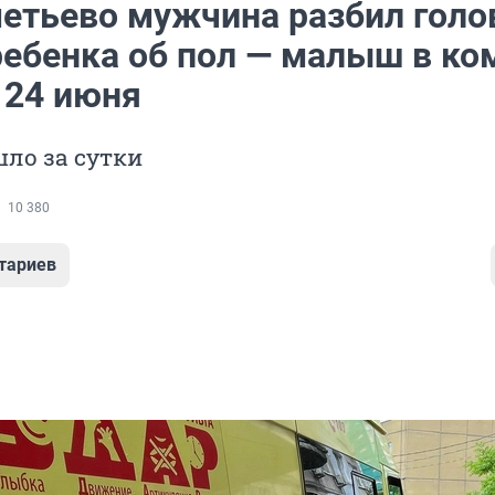
етьево мужчина разбил голо
ребенка об пол — малыш в ко
 24 июня
ло за сутки
10 380
тариев