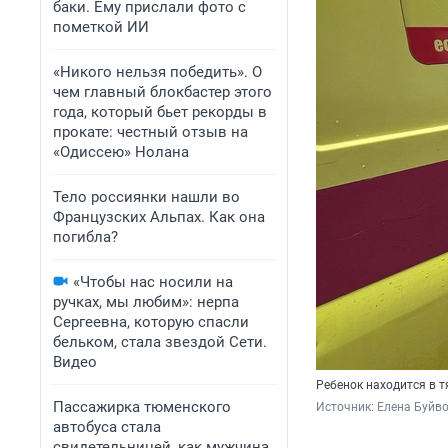
баки. Ему прислали фото с
пометкой ИИ
«Никого нельзя победить». О
чем главный блокбастер этого
года, который бьет рекорды в
прокате: честный отзыв на
«Одиссею» Нолана
Тело россиянки нашли во
Французских Альпах. Как она
погибла?
«Чтобы нас носили на
ручках, мы любим»: нерпа
Сергеевна, которую спасли
бельком, стала звездой Сети.
Видео
Ребенок находится в 
Пассажирка тюменского
Источник: 
Елена Буйв
автобуса стала
свидетельницей, как мужчина