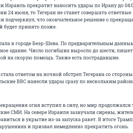
ли Израиль прекратит наносить удары по Ирану до 04:
ни 24 июня, то Тегеран не станет совершать ответные
чи подчеркнул, что окончательное решение о прекращ
й будет принято позже.
упала в городе Беэр-Шева. По предварительным данным
жное здание. Число погибших выросло до шести, пишет
кой на скорую помощь. Также есть пострадавшие.
 стала ответом на ночной обстрел Тегерана со стороны
льские ВВС нанесли удары сразу по нескольким райо
екращения огня вступил в силу, но мир продолжался т
кие СМИ. На севере Израиля зазвучали сирены, жител
авиться в укрытие из-за запуска ракет. В итоге Трам
нарушениях и призвал немедленно прекратить огонь.