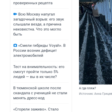
проверенных рецепта
Всю Москву напугал
загадочный взрыв: его звук
слышали везде, а причина
неизвестна. Что это могло
быть
«Смели гибриды Voyah». В
России возник дефицит
электромобилей
Тест на внимательность: его
смогут пройти только 5%
людей — вы в их числе?
В тюменской школе после
А где пляж?
скандала с ученицей не стали
Источник: 
Анна Грицев
менять дресс-код
«Сгорели заживо». Стало