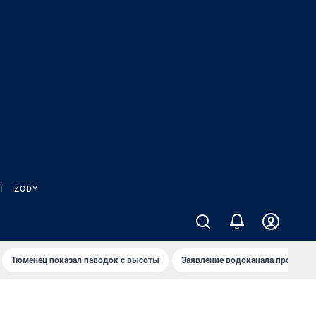
Ы
ZODY
Тюменец показал паводок с высоты
Заявление водоканала про запа