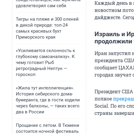
Каждый день в 
удовлетворял сам себя
новостном пото
дайджесте. Сег
Тигры на пляже и 300 оленей
в дикой природе: топ-24
самых красивых бухт
Израиль и Ир
Приморского края
продолжили
«Усиливается склонность к
Иран запустил 
глубокому самоанализу». К
президента США
чему готовит Рыб
сообщает ЦАХАЛ
ретроградный Нептун —
городах звучат
гороскоп
«Жила тут интеллигенция».
Президент США 
История сибирского дома-
полное
прекращ
бумеранга, где в гости ходили
Social. По его 
через балконы, — таких всего
два в России
страны заверша
Прощание с летом. В Тюмени
состоится ночной фестиваль