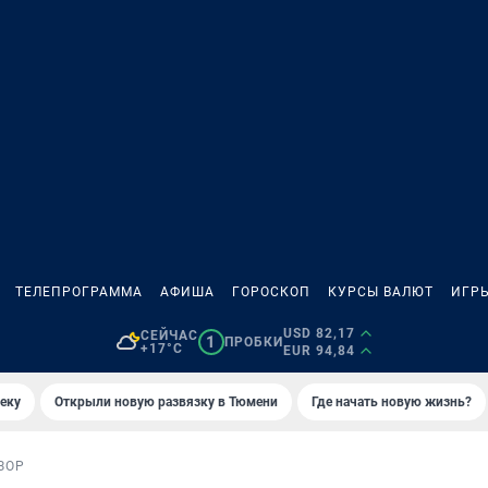
ТЕЛЕПРОГРАММА
АФИША
ГОРОСКОП
КУРСЫ ВАЛЮТ
ИГР
USD 82,17
СЕЙЧАС
1
ПРОБКИ
+17°C
EUR 94,84
еку
Открыли новую развязку в Тюмени
Где начать новую жизнь?
ЗОР