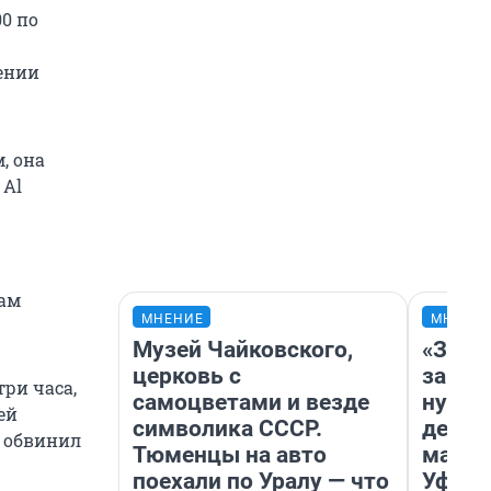
00 по
ении
, она
 Al
нам
МНЕНИЕ
МНЕНИ
Музей Чайковского,
«Заез
церковь с
заправ
ри часа,
самоцветами и везде
нулям
ей
символика СССР.
дела 
п обвинил
Тюменцы на авто
маршр
поехали по Уралу — что
Уфа