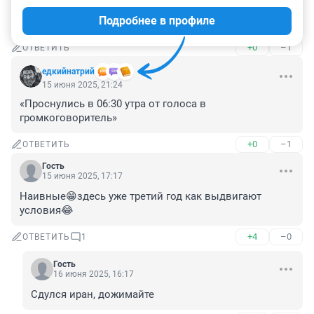
Трамп сейчас наврет как всегда, безбашенный 
Подробнее в профиле
отмороженный тип.
+0
–1
ОТВЕТИТЬ
едкийнатрий
15 июня 2025, 21:24
«Проснулись в 06:30 утра от голоса в 
громкоговоритель»
+0
–1
ОТВЕТИТЬ
Гость
15 июня 2025, 17:17
Наивные😁здесь уже третий год как выдвигают 
условия😂
+4
–0
ОТВЕТИТЬ
1
Гость
16 июня 2025, 16:17
Сдулся иран, дожимайте