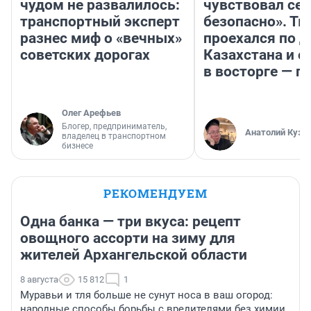
чудом не развалилось:
чувствовал себ
транспортный эксперт
безопасно». Т
разнес миф о «вечных»
проехался по 
советских дорогах
Казахстана и о
в восторге — п
Олег Арефьев
Блогер, предприниматель,
Анатолий Кузн
владелец в транспортном
бизнесе
РЕКОМЕНДУЕМ
Одна банка — три вкуса: рецепт
овощного ассорти на зиму для
жителей Архангельской области
8 августа
15 812
1
Муравьи и тля больше не сунут носа в ваш огород:
народные способы борьбы с вредителями без химии