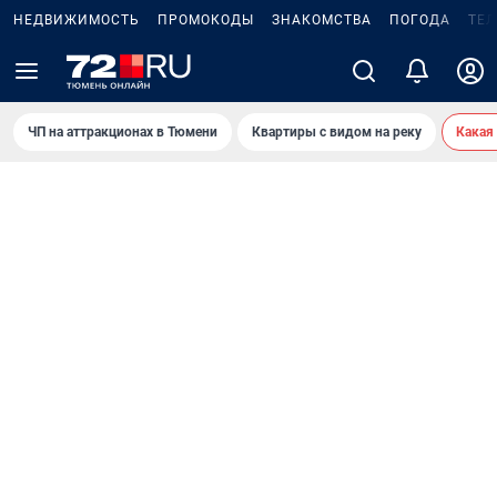
НЕДВИЖИМОСТЬ
ПРОМОКОДЫ
ЗНАКОМСТВА
ПОГОДА
ТЕ
ЧП на аттракционах в Тюмени
Квартиры с видом на реку
Какая