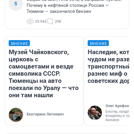
5
Почему в нефтяной столице России —
Тюмени — закончился бензин
29 945
298
МНЕНИЕ
МНЕНИЕ
Музей Чайковского,
Наследие, кото
церковь с
чудом не разва
самоцветами и везде
транспортный 
символика СССР.
разнес миф о 
Тюменцы на авто
советских доро
поехали по Уралу — что
они там нашли
Олег Арефьев
Блогер, предпри
Екатерина Литкевич
владелец в тра
бизнесе