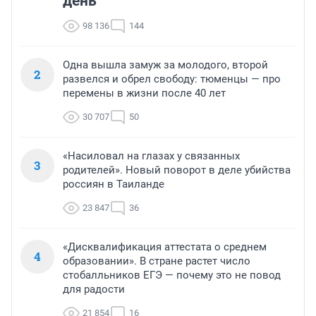
день
98 136
144
Одна вышла замуж за молодого, второй
2
развелся и обрел свободу: тюменцы — про
перемены в жизни после 40 лет
30 707
50
«Насиловал на глазах у связанных
3
родителей». Новый поворот в деле убийства
россиян в Таиланде
23 847
36
«Дисквалификация аттестата о среднем
4
образовании». В стране растет число
стобалльников ЕГЭ — почему это не повод
для радости
21 854
16