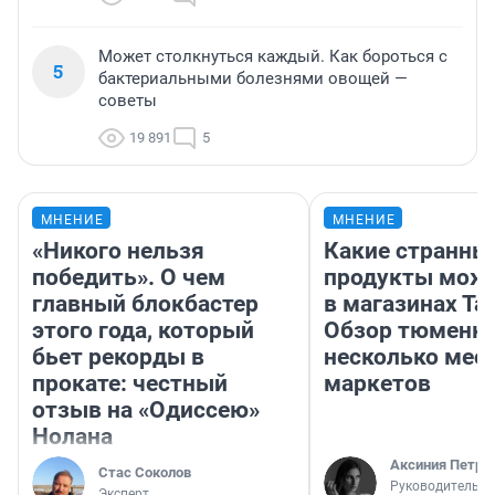
Может столкнуться каждый. Как бороться с
5
бактериальными болезнями овощей —
советы
19 891
5
МНЕНИЕ
МНЕНИЕ
«Никого нельзя
Какие странны
победить». О чем
продукты можн
главный блокбастер
в магазинах Та
этого года, который
Обзор тюменки
бьет рекорды в
несколько мес
прокате: честный
маркетов
отзыв на «Одиссею»
Нолана
Аксиния Петро
Стас Соколов
Руководитель м
Эксперт