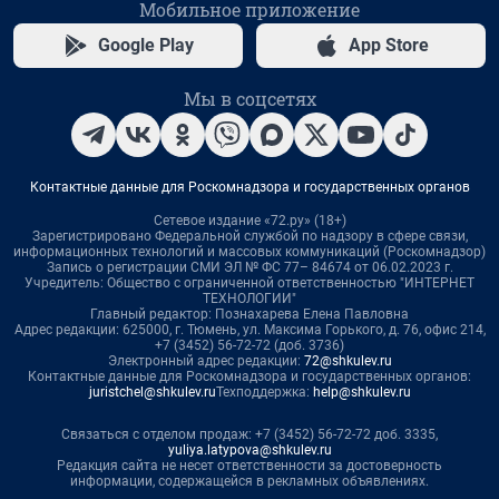
Мобильное приложение
Google Play
App Store
Мы в соцсетях
Контактные данные для Роскомнадзора и государственных органов
Сетевое издание «72.ру» (18+)
Зарегистрировано Федеральной службой по надзору в сфере связи,
информационных технологий и массовых коммуникаций (Роскомнадзор)
Запись о регистрации СМИ ЭЛ № ФС 77– 84674 от 06.02.2023 г.
Учредитель: Общество с ограниченной ответственностью "ИНТЕРНЕТ
ТЕХНОЛОГИИ"
Главный редактор: Познахарева Елена Павловна
Адрес редакции: 625000, г. Тюмень, ул. Максима Горького, д. 76, офис 214,
+7 (3452) 56-72-72 (доб. 3736)
Электронный адрес редакции:
72@shkulev.ru
Контактные данные для Роскомнадзора и государственных органов:
juristchel@shkulev.ru
Техподдержка:
help@shkulev.ru
Связаться с отделом продаж: +7 (3452) 56-72-72 доб. 3335,
yuliya.latypova@shkulev.ru
Редакция сайта не несет ответственности за достоверность
информации, содержащейся в рекламных объявлениях.