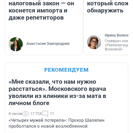
налоговый закон — он
который слож
коснется импорта и
обнаружить
даже репетиторов
Ирина Волкова
Главврач клини
Анастасия Завгородняя
«Реабилитация 
Волковой»
РЕКОМЕНДУЕМ
«Мне сказали, что нам нужно
расстаться». Московского врача
уволили из клиники из-за мата в
личном блоге
8 часов
17 724
11
«Четырех мужей потеряла»: Прохор Шаляпин
проболтался о новой возлюбленной