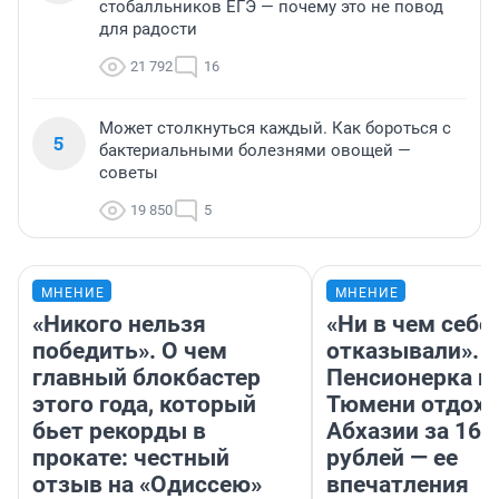
стобалльников ЕГЭ — почему это не повод
для радости
21 792
16
Может столкнуться каждый. Как бороться с
5
бактериальными болезнями овощей —
советы
19 850
5
МНЕНИЕ
МНЕНИЕ
«Никого нельзя
«Ни в чем себе
победить». О чем
отказывали».
главный блокбастер
Пенсионерка и
этого года, который
Тюмени отдохн
бьет рекорды в
Абхазии за 160
прокате: честный
рублей — ее
отзыв на «Одиссею»
впечатления