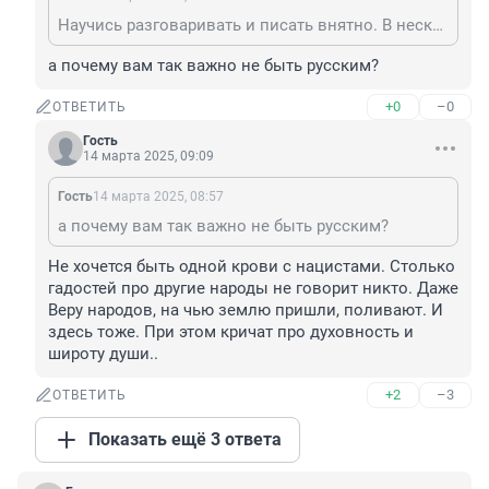
Научись разговаривать и писать внятно. В нескольких строках десяток идиотских ошибок. Слава Богу, я не русский.
а почему вам так важно не быть русским?
+0
–0
ОТВЕТИТЬ
Гость
14 марта 2025, 09:09
Гость
14 марта 2025, 08:57
а почему вам так важно не быть русским?
Не хочется быть одной крови с нацистами. Столько 
гадостей про другие народы не говорит никто. Даже 
Веру народов, на чью землю пришли, поливают. И 
здесь тоже. При этом кричат про духовность и 
широту души..
+2
–3
ОТВЕТИТЬ
Показать ещё 3 ответа