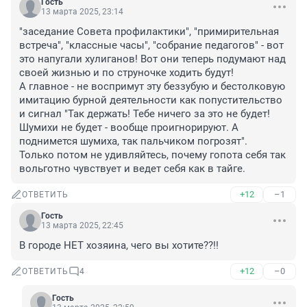
Гость
13 марта 2025, 23:14
"заседание Совета профилактики", "примирительная 
встреча", "классные часы", "собрание педагогов" - вот 
это напугали хулиганов! Вот они теперь подумают над 
своей жизнью и по струночке ходить будут!

А главное - не воспримут эту беззубую и бестолковую 
имитацию бурной деятельности как попустительство 
и сигнал "Так держать! Тебе ничего за это не будет! 
Шумихи не будет - вообще проигнорируют. А 
поднимется шумиха, так пальчиком погрозят".

Только потом не удивляйтесь, почему гопота себя так 
вольготно чувствует и ведет себя как в тайге.
+12
–1
ОТВЕТИТЬ
Гость
13 марта 2025, 22:45
В городе НЕТ хозяина, чего вы хотите??!!
+12
–0
ОТВЕТИТЬ
4
Гость