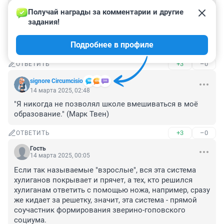
Может быть проблема не только в школьниках, 
Получай награды за комментарии и другие 
родителях, учителях?

задания!
А во всей системе образования? То , что происходит в 
школах это уже "следствие" 

Подробнее в профиле
государственной политики. Нет?
+3
–0
ОТВЕТИТЬ
signore Сircumcisio
14 марта 2025, 02:48
"Я никогда не позволял школе вмешиваться в моё 
образование." (Марк Твен)
+3
–0
ОТВЕТИТЬ
Гость
14 марта 2025, 00:05
Если так называемые "взрослые", вся эта система 
хулиганов покрывает и прячет, а тех, кто решился 
хулиганам ответить с помощью ножа, например, сразу 
же кидает за решетку, значит, эта система - прямой 
соучастник формирования зверино-гоповского 
социума.