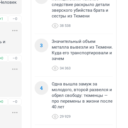
Человек 
следствие раскрыло детали
зверского убийства брата и
сестры из Тюмени
+1
–0
38 538
Значительный объем
 и 
3
металла вывезли из Тюмени.
Куда его транспортировали и
зачем
+0
–0
34 363
Одна вышла замуж за
4
молодого, второй развелся и
обрел свободу: тюменцы —
про перемены в жизни после
+0
–0
40 лет
29 929