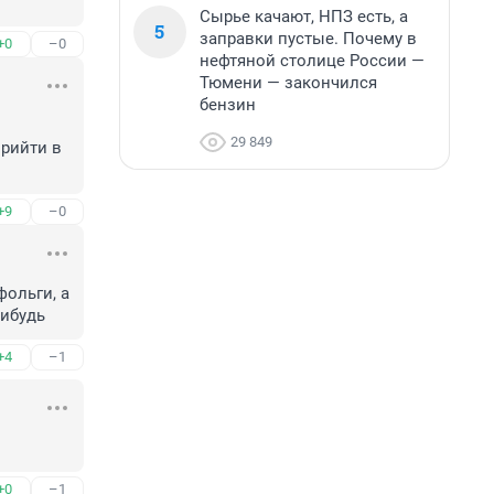
Сырье качают, НПЗ есть, а
5
заправки пустые. Почему в
+0
–0
нефтяной столице России —
Тюмени — закончился
бензин
29 849
рийти в 
+9
–0
ольги, а 
нибудь
+4
–1
+0
–1