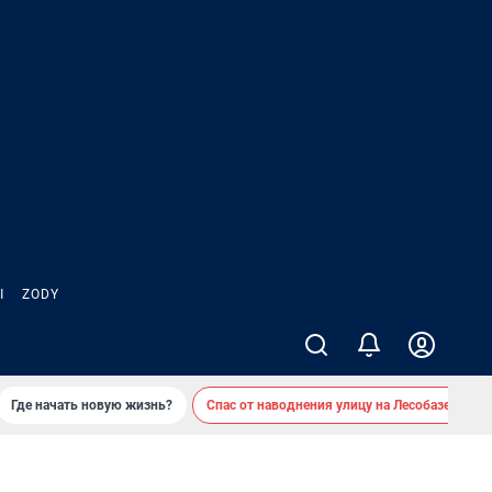
Ы
ZODY
Где начать новую жизнь?
Спас от наводнения улицу на Лесобазе
Д