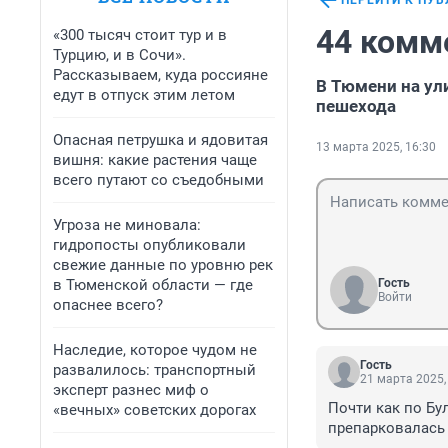
ПЕРЕЙТИ К ПУ
44 комм
«300 тысяч стоит тур и в
Турцию, и в Сочи».
Рассказываем, куда россияне
В Тюмени на ул
едут в отпуск этим летом
пешехода
Опасная петрушка и ядовитая
13 марта 2025, 16:30
вишня: какие растения чаще
всего путают со съедобными
Угроза не миновала:
гидропосты опубликовали
свежие данные по уровню рек
в Тюменской области — где
Гость
Войти
опаснее всего?
Наследие, которое чудом не
Гость
развалилось: транспортный
21 марта 2025,
эксперт разнес миф о
Почти как по Бул
«вечных» советских дорогах
препарковалась