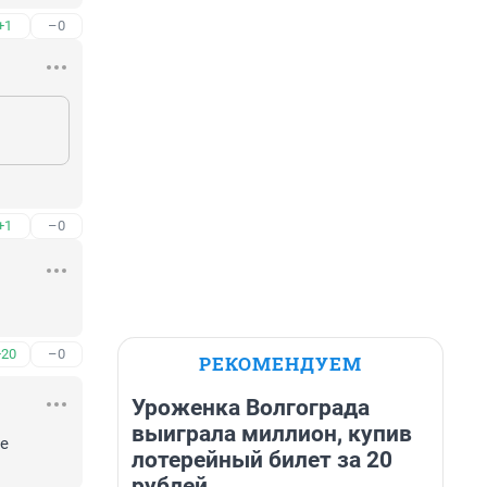
+1
–0
+1
–0
+20
–0
РЕКОМЕНДУЕМ
Уроженка Волгограда
выиграла миллион, купив
е 
лотерейный билет за 20
рублей