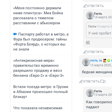
ОТВЕТИТЬ
«Меня постоянно держали
ниже плинтуса»: Миа Бойка
Гость
14 марта 202
рассказала о тяжелом
расставании с абьюзером
Гость
14 марта 2
У неё пробит
Паспарту работал в метро, а
Фура был продюсером: тайны
(((
«Форта Боярд», о которых вы
не знали
ОТВЕТИТЬ
«Антикризисная мера»:
гость. ru
правительство временно
13 марта 2025,
разрешило продажу и ввоз
бедная женщина,
бензина «Евро-2» и «Евро-3»
ОТВЕТИТЬ
2
Встали поезда метро: в Грузии
и Абхазии произошел полный
Гость
13 марта 202
блэкаут
Как говорилос
падают
Что показала независимая