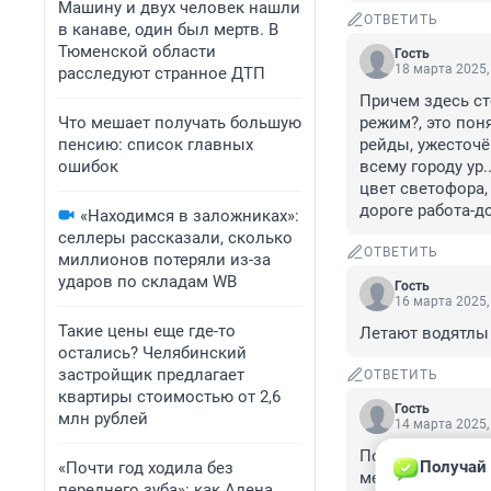
Машину и двух человек нашли
ОТВЕТИТЬ
в канаве, один был мертв. В
Тюменской области
Гость
18 марта 2025,
расследуют странное ДТП
Причем здесь ст
Что мешает получать большую
режим?, это пон
пенсию: список главных
рейды, ужесточё
ошибок
всему городу ур
цвет светофора,
дороге работа-д
«Находимся в заложниках»:
селлеры рассказали, сколько
ОТВЕТИТЬ
миллионов потеряли из-за
ударов по складам WB
Гость
16 марта 2025,
Такие цены еще где-то
Летают водятлы
остались? Челябинский
застройщик предлагает
ОТВЕТИТЬ
квартиры стоимостью от 2,6
Гость
млн рублей
14 марта 2025,
Подорожником та
Получай 
«Почти год ходила без
месте когда она
переднего зуба»: как Алена