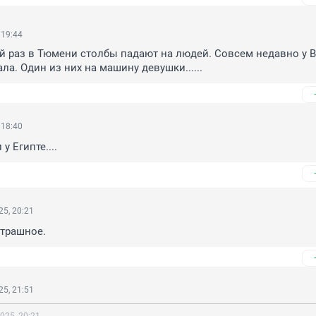
 19:44
й раз в Тюмени столбы падают на людей. Совсем недавно у В
ла. Один из них на машину девушки......
 18:40
у Египте....
5, 20:21
страшное.
5, 21:51