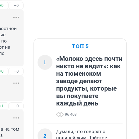
+0
–0
ростной 
ые 
по 
ТОП 5
т на 
о 
«Молоко здесь почти
1
никто не видит»: как
+0
–0
на тюменском
заводе делают
продукты, которые
вы покупаете
каждый день
+1
–0
96 403
 на том 
Думали, что говорят с
2
з 
полицейским. Тайское