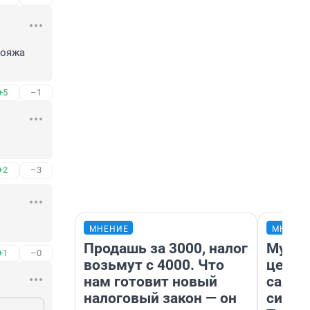
ояжа 
+5
–1
+2
–3
МНЕНИЕ
МНЕНИ
Продашь за 3000, налог
Музей
+1
–0
возьмут с 4000. Что
церко
нам готовит новый
самоц
налоговый закон — он
симво