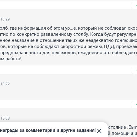
 10:29
олб, где информация об этом ур...е, который не соблюдал ско
ятно по конкретно разваленному столбу. Когда будут регулярн
нное наказание в отношение таких же неадекватно гоняющих 
..ов, которые не соблюдают скоростной режим, ПДД, проезжаю
 предназначенного для пешеходов, ежедневно это наблюдаю п
ом-работа!
 13:22
 15:08
м не обойтись .Бедная женьщина как хоть ее состояние .Была
награды за комментарии и другие задания!
 лежала на холодном освальте в ожидании скорой помощи а и