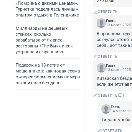
270 000₽
«Помойка с дикими ценами».
Туристка поделилась личным
ОТВЕТИТЬ
опытом отдыха в Геленджике
Гость
13 марта 2025,
Миллиарды на дешевых
В прошлом году 
стейках: сколько
согнулся столб,
зарабатывают fix-price-
себя . Вот таки
рестораны «The Бык» и как
устроена их франшиза
ОТВЕТИТЬ
Подарок на 18-летие от
Гость
13 марта 2025,
мошенников: как новая схема
с «переоформлением» номера
Китайская безде
оставит вас без денег
если же этот ав
ОТВЕТИТЬ
1
Гость
14 марта 202
Тигуанг у теб
ОТВЕТИТЬ