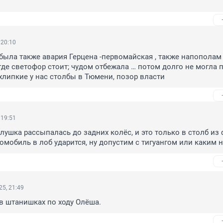
 20:10
была также авария Герцена -первомайская , также напополам 
 где светофор стоит; чудом отбежала … потом долго не могла п
е хлипкие у нас столбы в Тюмени, позор власти
 19:51
лушка рассыпалась до задних колёс, и это только в столб из ф
томобиль в лоб ударится, ну допустим с тигуангом или каким 
5, 21:49
я в штанишках по ходу Олёша.