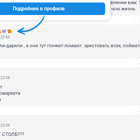
овь .Ребята приехали и быстро забрали .Выздоровления вам .
Подробнее в профиле
мо с магазина а тут горе водители .Ей травма на чсю жизнь
 22:49
и-дарили , а они тут гоняют-ломают. арестовать всех, поймать
 22:08


омаркета

а
 22:06
СТОЛБ???
