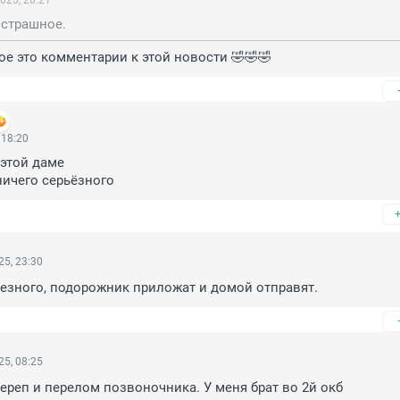
025, 20:21
 страшное.
е это комментарии к этой новости 🤣🤣🤣
 18:20
той даме

ничего серьёзного
5, 23:30
ьезного, подорожник приложат и домой отправят.
5, 08:25
череп и перелом позвоночника. У меня брат во 2й окб