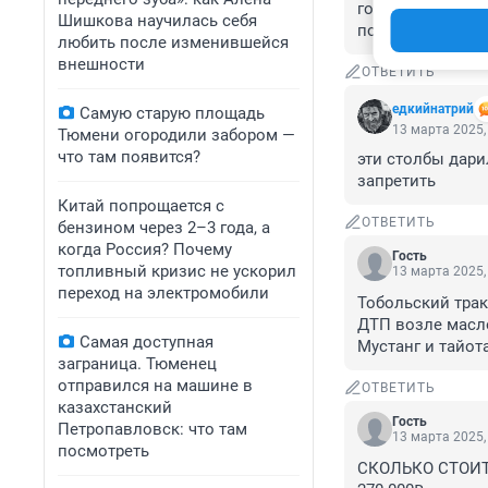
головы текла кр
Шишкова научилась себя
поосто шел види
любить после изменившейся
внешности
ОТВЕТИТЬ
едкийнатрий
Самую старую площадь
13 марта 2025,
Тюмени огородили забором —
что там появится?
эти столбы дарил
запретить
Китай попрощается с
ОТВЕТИТЬ
бензином через 2–3 года, а
когда Россия? Почему
Гость
топливный кризис не ускорил
13 марта 2025,
переход на электромобили
Тобольский тракт
ДТП возле масл
Самая доступная
Мустанг и тайот
заграница. Тюменец
отправился на машине в
ОТВЕТИТЬ
казахстанский
Гость
Петропавловск: что там
13 марта 2025,
посмотреть
СКОЛЬКО СТОИТ 