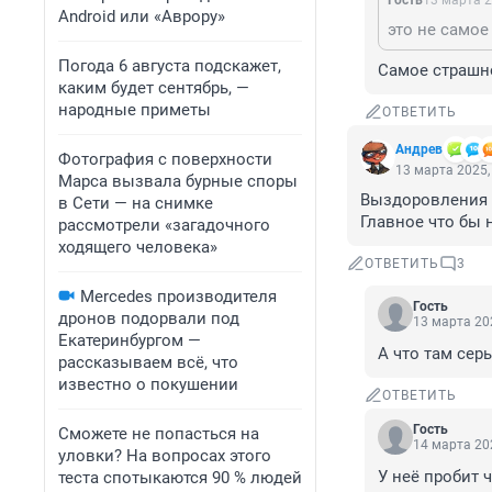
Гость
13 марта 2
Android или «Аврору»
это не самое
Погода 6 августа подскажет,
Самое страшно
каким будет сентябрь, —
народные приметы
ОТВЕТИТЬ
Андрев
Фотография с поверхности
13 марта 2025,
Марса вызвала бурные споры
Выздоровления э
в Сети — на снимке
Главное что бы 
рассмотрели «загадочного
ходящего человека»
ОТВЕТИТЬ
3
Mercedes производителя
Гость
дронов подорвали под
13 марта 202
Екатеринбургом —
А что там сер
рассказываем всё, что
известно о покушении
ОТВЕТИТЬ
Гость
Сможете не попасться на
14 марта 202
уловки? На вопросах этого
У неё пробит 
теста спотыкаются 90 % людей