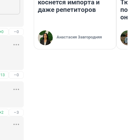
коснется импорта и
Тюмен
даже репетиторов
поеха
они т
+0
–0
Анастасия Завгородняя
+13
–0
+2
–3