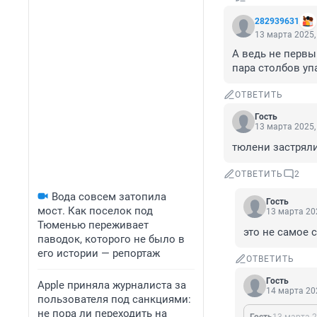
282939631
13 марта 2025,
А ведь не первы
пара столбов упа
ОТВЕТИТЬ
Гость
13 марта 2025,
тюлени застряли 
ОТВЕТИТЬ
2
Вода совсем затопила
Гость
мост. Как поселок под
13 марта 202
Тюменью переживает
это не самое 
паводок, которого не было в
его истории — репортаж
ОТВЕТИТЬ
Гость
Apple приняла журналиста за
14 марта 202
пользователя под санкциями:
не пора ли переходить на