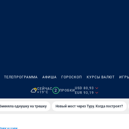
ТЕЛЕПРОГРАММА
АФИША
ГОРОСКОП
КУРСЫ ВАЛЮТ
ИГР
USD 80,93
СЕЙЧАС
2
ПРОБКИ
+19°C
EUR 93,19
бменяла однушку на трешку
Новый мост через Туру. Когда построят?