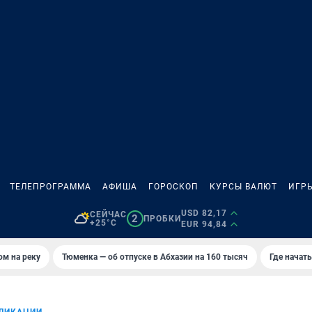
ТЕЛЕПРОГРАММА
АФИША
ГОРОСКОП
КУРСЫ ВАЛЮТ
ИГР
USD 82,17
СЕЙЧАС
2
ПРОБКИ
+25°C
EUR 94,84
ом на реку
Тюменка — об отпуске в Абхазии на 160 тысяч
Где начат