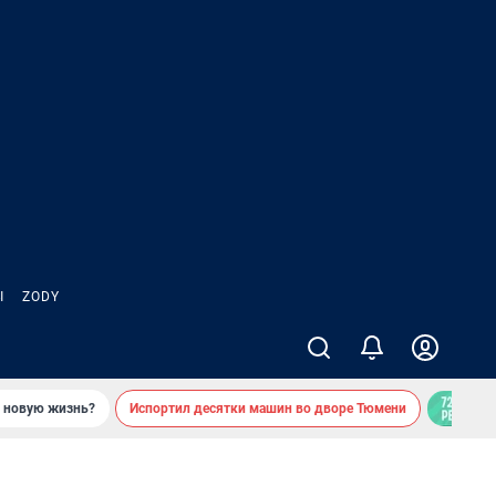
Ы
ZODY
ь новую жизнь?
Испортил десятки машин во дворе Тюмени