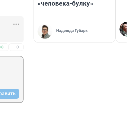
«человека-булку»
Надежда Губарь
+8
–0
равить