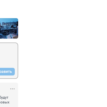
равить
удут 
зовых 