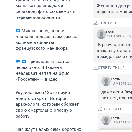
маньяка» со звездами
Женщина два раз
сериалов: фото со съемок и
переехала машин
первые подробности
ОТВЕТИТЬ
Микрофренч, неон и
Гость
леопард: показываем самые
13 марта 2025,
модные варианты
"В результате хлоп
французского маникюра
пожара устанавл
прежде чем их п
Пришлось спасаться
через окно. В Тюмени
ОТВЕТИТЬ
2
неадекват напал на офис
«Россетей» — видео
Гость
13 марта 202
даже если "жу
Укусила змея? Зато паука
них нет, все 
нового открыл! История
арахнолога, который обожает
ОТВЕТИТЬ
свою смертельно опасную
работу
Гость
13 марта 202
Нас ждут целых семь коротких