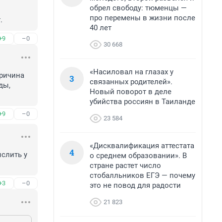
обрел свободу: тюменцы —
про перемены в жизни после
.
40 лет
+9
–0
30 668
«Насиловал на глазах у
Причина 
3
связанных родителей».
ы, 
Новый поворот в деле
убийства россиян в Таиланде
+9
–0
23 584
«Дисквалификация аттестата
4
слить у 
о среднем образовании». В
стране растет число
стобалльников ЕГЭ — почему
+3
–0
это не повод для радости
21 823