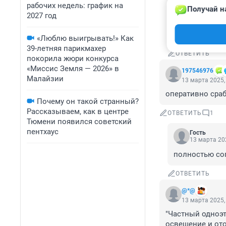
Гость
13 марта 2
рабочих недель: график на
Получай н
2027 год
Галейки мысл
«Люблю выигрывать!» Как
39-летняя парикмахер
ОТВЕТИТЬ
покорила жюри конкурса
«Миссис Земля — 2026» в
197546976
Малайзии
13 марта 2025,
оперативно сраб
Почему он такой странный?
Рассказываем, как в центре
ОТВЕТИТЬ
1
Тюмени появился советский
пентхаус
Гость
13 марта 202
полностью со
ОТВЕТИТЬ
@*@
13 марта 2025,
"Частный одноэт
освещение и ото