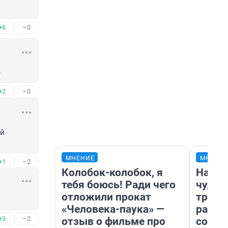
+6
–0
е
+2
–0
й 
МНЕНИЕ
МНЕНИ
+1
–2
Колобок-колобок, я
Насле
тебя боюсь! Ради чего
чудом
отложили прокат
транс
«Человека-паука» —
разне
+3
–2
отзыв о фильме про
совет