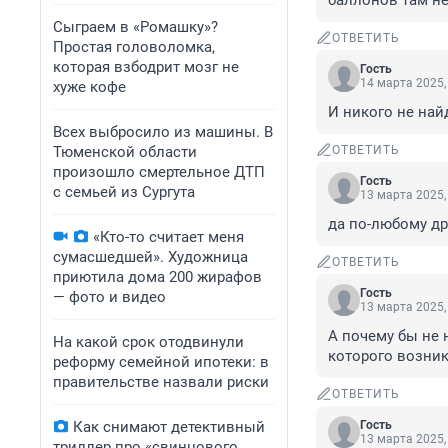
баллонов там не
Сыграем в «Ромашку»?
ОТВЕТИТЬ
Простая головоломка,
которая взбодрит мозг не
Гость
14 марта 2025,
хуже кофе
И никого не най
Всех выбросило из машины. В
Тюменской области
ОТВЕТИТЬ
произошло смертельное ДТП
Гость
с семьей из Сургута
13 марта 2025,
да по-любому др
«Кто-то считает меня
сумасшедшей». Художница
ОТВЕТИТЬ
приютила дома 200 жирафов
Гость
— фото и видео
13 марта 2025,
А почему бы не 
На какой срок отодвинули
которого возни
реформу семейной ипотеки: в
правительстве назвали риски
ОТВЕТИТЬ
Как снимают детективный
Гость
13 марта 2025,
триллер про «свинцового