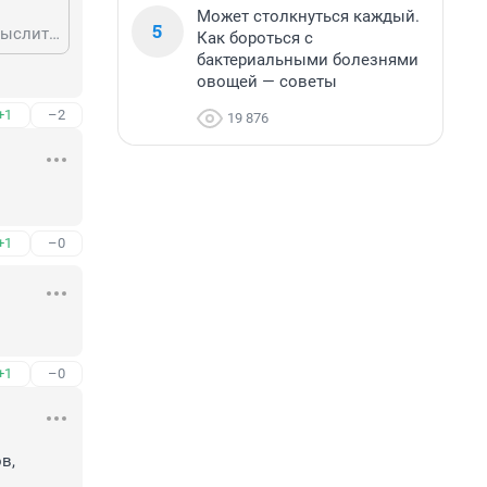
Может столкнуться каждый.
5
даже если "журналисты" 72 будут это читать - способных самостоятельно мыслить у них нет, все только по шаблону везде и всегда
Как бороться с
бактериальными болезнями
овощей — советы
+1
–2
19 876
+1
–0
+1
–0
, 