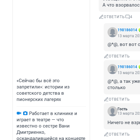
А что взорвалос
ОТВЕТИТЬ
4
198186014
13 марта 202
@*@, вот вот 
ОТВЕТИТЬ
198186014
13 марта 202
«Сейчас бы всё это
@*@, а так уже
запретили»: истории из
столько
советского детства в
пионерских лагерях
ОТВЕТИТЬ
Гость
Работает в клинике и
13 марта 202
играет в театре — что
Ничего не взр
известно о сестре Вани
Дмитриенко,
ОТВЕТИТЬ
оскандалившейся на концерте