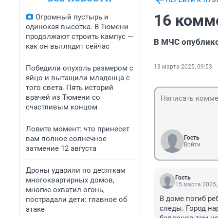
ПЕРЕЙТИ К ПУ
16 комм
Огромный пустырь и
одинокая высотка. В Тюмени
продолжают строить кампус —
В МЧС опублико
как он выглядит сейчас
13 марта 2025, 09:53
Победили опухоль размером с
яйцо и вытащили младенца с
того света. Пять историй
врачей из Тюмени со
счастливым концом
Ловите момент: что принесет
вам полное солнечное
Гость
Войти
затмение 12 августа
Дроны ударили по десяткам
Гость
многоквартирных домов,
15 марта 2025,
многие охватил огонь,
В доме погиб ре
пострадали дети: главное об
следы. Город на
атаке