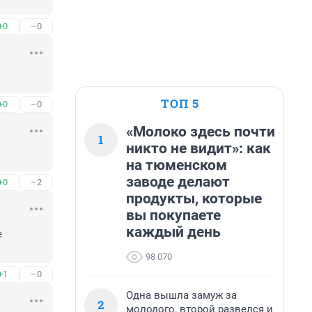
+0
–0
ТОП 5
+0
–0
«Молоко здесь почти
1
никто не видит»: как
на тюменском
заводе делают
+0
–2
продукты, которые
вы покупаете
каждый день
 
98 070
+1
–0
Одна вышла замуж за
2
молодого, второй развелся и