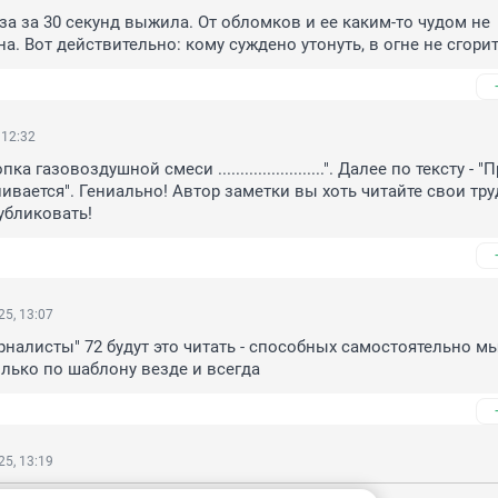
а за 30 секунд выжила. От обломков и ее каким-то чудом не 
а. Вот действительно: кому суждено утонуть, в огне не сгорит
 12:32
ка газовоздушной смеси ........................". Далее по тексту - "
ивается". Гениально! Автор заметки вы хоть читайте свои труд
убликовать!
5, 13:07
рналисты" 72 будут это читать - способных самостоятельно мы
только по шаблону везде и всегда
5, 13:19