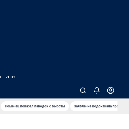
Ы
ZODY
Тюменец показал паводок с высоты
Заявление водоканала про запа