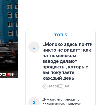
ТОП 5
«Молоко здесь почти
1
никто не видит»: как
на тюменском
заводе делают
продукты, которые
вы покупаете
каждый день
97 368
143
Думали, что говорят с
2
полицейским. Тайское