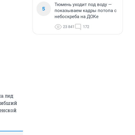
Тюмень уходит под воду —
5
показываем кадры потопа с
небоскреба на ДОКе
23 841
172
а лед
огибший
менской