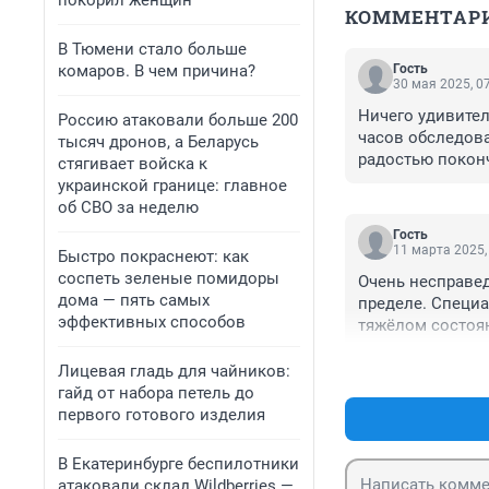
покорил женщин
КОММЕНТАР
В Тюмени стало больше
комаров. В чем причина?
Гость
30 мая 2025, 0
Ничего удивител
Россию атаковали больше 200
часов обследова
тысяч дронов, а Беларусь
радостью поконч
стягивает войска к
ничего не было 
украинской границе: главное
об СВО за неделю
Гость
11 марта 2025,
Быстро покраснеют: как
соспеть зеленые помидоры
Очень несправед
дома — пять самых
пределе. Специа
эффективных способов
тяжёлом состоян
профессиональны
Лечение,полное 
Лицевая гладь для чайников:
знает и выполнил
гайд от набора петель до
недовольны,и вс
первого готового изделия
недовольства чь
пониманием и до
В Екатеринбурге беспилотники
Будьте толерант
атаковали склад Wildberries —