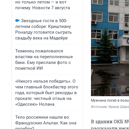
но только летом — и вот
почему. Новости 7 августа
Звездные гости в 500-
летнем соборе: Криштиану
Роналду готовится сыграть
свадьбу века на Мадейре
Тюменец пожаловался
властям на переполненные
баки. Ему прислали фото с
пометкой ИИ
«Никого нельзя победить». О
чем главный блокбастер этого
года, который бьет рекорды в
прокате: честный отзыв на
Мужчина погиб в боль
«Одиссею» Нолана
Источник: 
Ирина Шаров
Тело россиянки нашли во
В здании ОКБ №
Французских Альпах. Как она
рассказали нес
погибла?