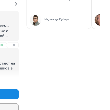
Надежда Губарь
семь 
же с 
ой 
+0
–0
тают на 
иков в 
+2
–0
то свое 
ает,все 
сами с 
ду. 
ту.