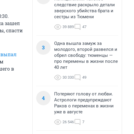
следствие раскрыло детали
зверского убийства брата и
:30.
сестры из Тюмени
на зашел
39 889
47
ы, спасти
Одна вышла замуж за
3
молодого, второй развелся и
й
выпал
обрел свободу: тюменцы —
ым
про перемены в жизни после
40 лет
шего в
30 330
49
Потеряют голову от любви.
4
Астрологи предупреждают
Раков о переменах в жизни
уже в августе
26 546
7