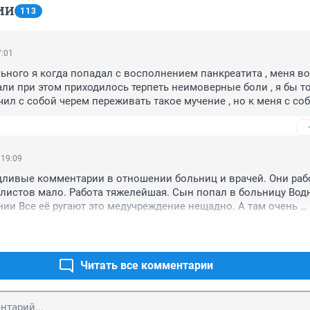
ИИ
113
7:01
ьного я когда попадал с восполнением панкреатита , меня во
ли при этом приходилось терпеть неимоверные боли , я бы то
ил с собой черем переживать такое мучение , но к меня с соб
чем бы это сделать можно было
 19:09
ливые комментарии в отношении больниц и врачей. Они рабо
листов мало. Работа тяжелейшая. Сын попал в больницу Водн
ии Все её ругают это медучреждение нещадно. А там очень 
й доктор из "понаехавших",вытащил его с того света. 
обследование.Конечно был "не очень добр и ласков",но дело-
 ответственно свою работу. Я учитель,и кто только нас не руг
е умеют учить и лечить. Я вот ни разу нигде не высказала 
Читать все комментарии
и-то трудом.Все профессии "не отдых на диване". Отнеситесь 
брожелательно. Не качайте права бесконечно,по любому пово
ны. Не мешайте своим негативом выполнять людям свою рабо