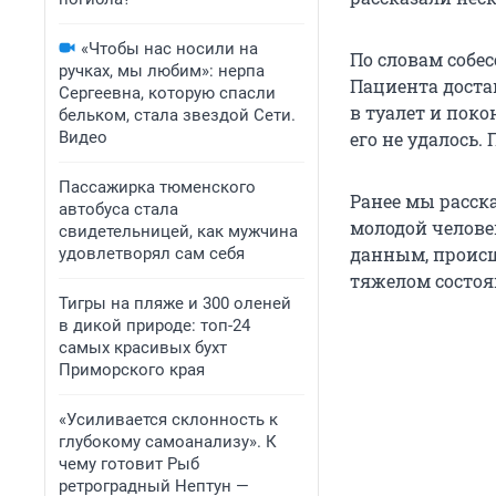
«Чтобы нас носили на
По словам собес
ручках, мы любим»: нерпа
Пациента доста
Сергеевна, которую спасли
в туалет и поко
бельком, стала звездой Сети.
Видео
его не удалось.
Пассажирка тюменского
Ранее мы расск
автобуса стала
молодой челове
свидетельницей, как мужчина
данным, происш
удовлетворял сам себя
тяжелом состоя
Тигры на пляже и 300 оленей
в дикой природе: топ-24
самых красивых бухт
Приморского края
«Усиливается склонность к
глубокому самоанализу». К
чему готовит Рыб
ретроградный Нептун —