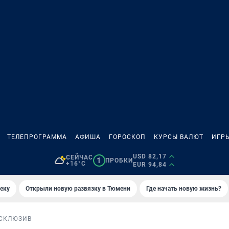
ТЕЛЕПРОГРАММА
АФИША
ГОРОСКОП
КУРСЫ ВАЛЮТ
ИГР
USD 82,17
СЕЙЧАС
1
ПРОБКИ
+16°C
EUR 94,84
еку
Открыли новую развязку в Тюмени
Где начать новую жизнь?
СКЛЮЗИВ