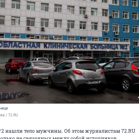
нице
а / 72.RU
 2 нашли тело мужчины. Об этом журналистам 72.RU
колько не связанных между собой источников.