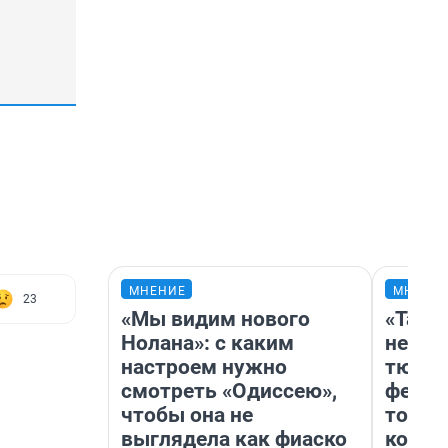
МНЕНИЕ
МНЕНИ
23
«Мы видим нового
«Тако
Нолана»: с каким
не вид
настроем нужно
тюмен
смотреть «Одиссею»,
фести
чтобы она не
топли
выглядела как фиаско
колон