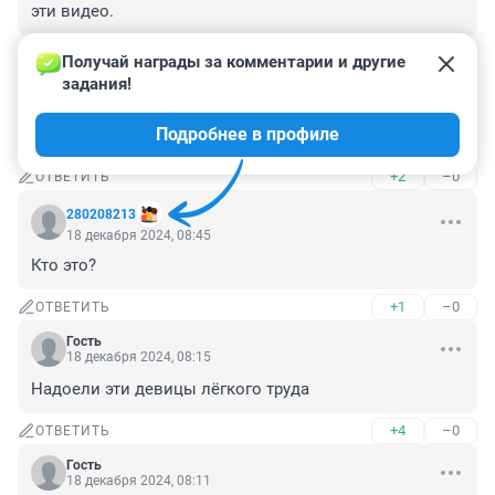
эти видео.
+4
–0
ОТВЕТИТЬ
Получай награды за комментарии и другие 
задания!
Гость
18 декабря 2024, 12:31
Подробнее в профиле
А нам то что теперь делать?
+2
–0
ОТВЕТИТЬ
280208213
18 декабря 2024, 08:45
Кто это?
+1
–0
ОТВЕТИТЬ
Гость
18 декабря 2024, 08:15
Надоели эти девицы лёгкого труда
+4
–0
ОТВЕТИТЬ
Гость
18 декабря 2024, 08:11