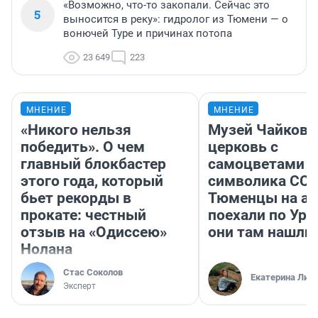
«Возможно, что-то закопали. Сейчас это
5
выносится в реку»: гидролог из Тюмени — о
вонючей Туре и причинах потопа
23 649
223
МНЕНИЕ
МНЕНИЕ
«Никого нельзя
Музей Чайковс
победить». О чем
церковь с
главный блокбастер
самоцветами и
этого года, который
символика ССС
бьет рекорды в
Тюменцы на ав
прокате: честный
поехали по Ура
отзыв на «Одиссею»
они там нашли
Нолана
Стас Соколов
Екатерина Лит
Эксперт