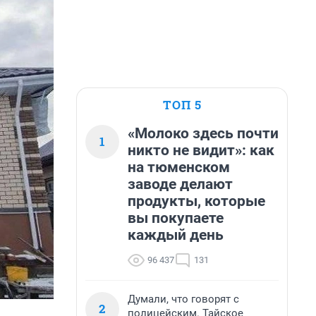
ТОП 5
«Молоко здесь почти
1
никто не видит»: как
на тюменском
заводе делают
продукты, которые
вы покупаете
каждый день
96 437
131
Думали, что говорят с
2
полицейским. Тайское