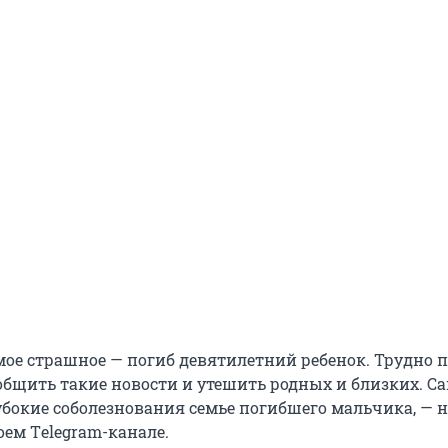
мое страшное — погиб девятилетний ребенок. Трудно 
ообщить такие новости и утешить родных и близких. С
убокие соболезнования семье погибшего мальчика, — 
оем Тelegram-канале.