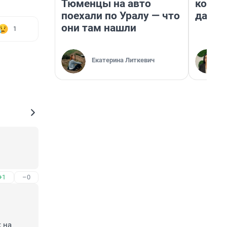
Тюменцы на авто
косне
поехали по Уралу — что
даже 
они там нашли
1
Екатерина Литкевич
+1
–0
 на 