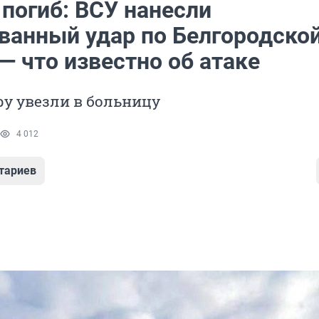
погиб: ВСУ нанесли
ванный удар по Белгородско
— что известно об атаке
ру увезли в больницу
4 012
тариев