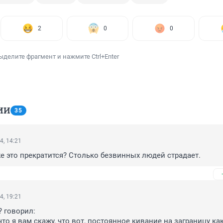
2
0
0
ыделите фрагмент и нажмите Ctrl+Enter
ИИ
35
4, 14:21
же это прекратится? Столько безвинных людей страдает.
4, 19:21
? говорил:

 что я вам скажу, что вот, постоянное кивание на заграницу как