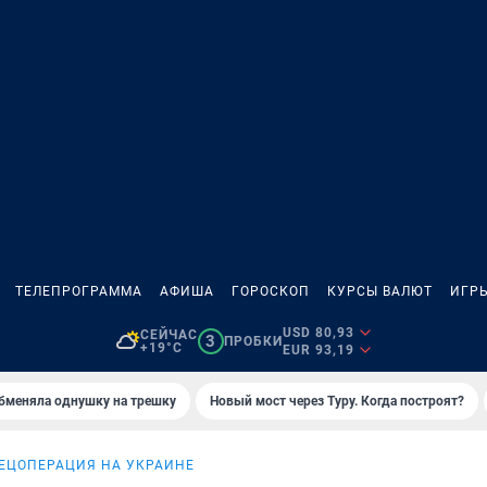
ТЕЛЕПРОГРАММА
АФИША
ГОРОСКОП
КУРСЫ ВАЛЮТ
ИГР
USD 80,93
СЕЙЧАС
3
ПРОБКИ
+19°C
EUR 93,19
бменяла однушку на трешку
Новый мост через Туру. Когда построят?
ЕЦОПЕРАЦИЯ НА УКРАИНЕ