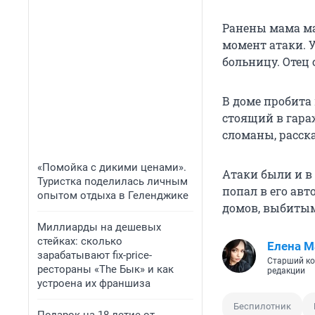
Ранены мама ма
момент атаки. У
больницу. Отец 
В доме пробита
стоящий в гараж
сломаны, расска
«Помойка с дикими ценами».
Атаки были и в 
Туристка поделилась личным
попал в его ав
опытом отдыха в Геленджике
домов, выбиты
Миллиарды на дешевых
стейках: сколько
Елена М
зарабатывают fix-price-
Старший ко
рестораны «The Бык» и как
редакции
устроена их франшиза
Беспилотник