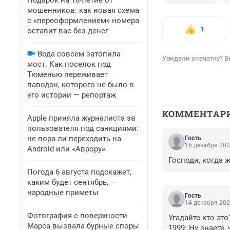
Подарок на 18-летие от
мошенников: как новая схема
с «переоформлением» номера
1
оставит вас без денег
Вода совсем затопила
Увидели опечатку? В
мост. Как поселок под
Тюменью переживает
паводок, которого не было в
его истории — репортаж
КОММЕНТАР
Apple приняла журналиста за
пользователя под санкциями:
не пора ли переходить на
Гость
16 декабря 202
Android или «Аврору»
Господи, когда 
Погода 6 августа подскажет,
каким будет сентябрь, —
народные приметы
Гость
14 декабря 202
Фотография с поверхности
Угадайте кто это
Марса вызвала бурные споры
1999: Ну знаете,