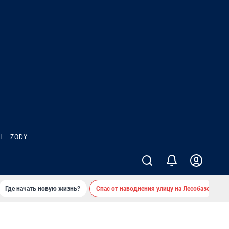
Ы
ZODY
Где начать новую жизнь?
Спас от наводнения улицу на Лесобазе
Д