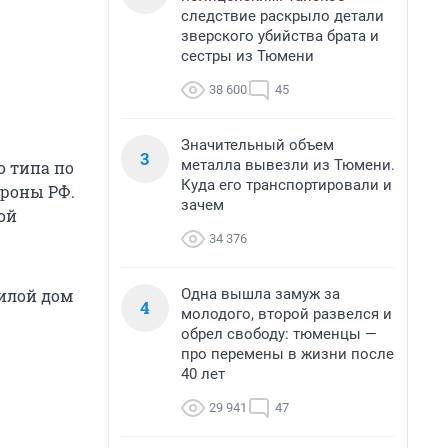
следствие раскрыло детали
зверского убийства брата и
сестры из Тюмени
38 600
45
Значительный объем
3
металла вывезли из Тюмени.
о типа по
Куда его транспортировали и
ороны РФ.
зачем
ой
34 376
Одна вышла замуж за
жилой дом
4
молодого, второй развелся и
обрел свободу: тюменцы —
про перемены в жизни после
40 лет
29 941
47