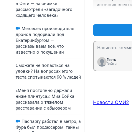
в Сети — на снимке
источник всех н
рассмотрели «загадочного
самих, от нашей 
ходящего человека»
куда ни сунься 
выражаясь, да? У
 Посмотрите на 
Mercedes производителя
ближним зарубеж
дронов подорвали под
2003: Сам проце
Екатеринбургом —
фактором

рассказываем всё, что
2007: Мозги им н
известно о покушении
потому что то, 
Гость
мышления.

Войти
Сможете не попасться на
2012: Если бы я
уловки? На вопросах этого
предпочтительны
теста спотыкаются 90 % людей
2013,: Для юрис
потому что клиен
«Меня постоянно держали
2013: А зачем в
ниже плинтуса»: Миа Бойка
2013: У нас сво
Новости СМИ2
рассказала о тяжелом
мнение и высказ
расставании с абьюзером
2015: Еще 50 ле
неизбежна, бить
Паспарту работал в метро, а
Фура был продюсером: тайны