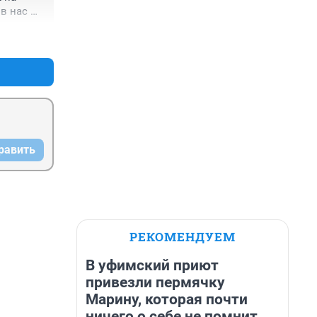
в нас 
у нас 
+8
–0
ально 
 
рующим 
у: 
о 
равить
наиболее 
ентов, 
РЕКОМЕНДУЕМ
ое 
В уфимский приют
ли драка 
привезли пермячку
Марину, которая почти
ничего о себе не помнит.