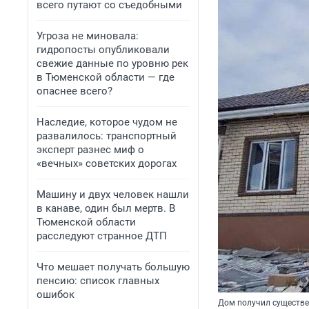
всего путают со съедобными
Угроза не миновала:
гидропосты опубликовали
свежие данные по уровню рек
в Тюменской области — где
опаснее всего?
Наследие, которое чудом не
развалилось: транспортный
эксперт разнес миф о
«вечных» советских дорогах
Машину и двух человек нашли
в канаве, один был мертв. В
Тюменской области
расследуют странное ДТП
Что мешает получать большую
пенсию: список главных
ошибок
Дом получил существ