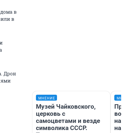
 дома в
вили в
 и
а
а. Дрон
иями
МНЕНИЕ
МНЕНИ
Музей Чайковского,
Прода
церковь с
возьм
самоцветами и везде
нам г
символика СССР.
налог