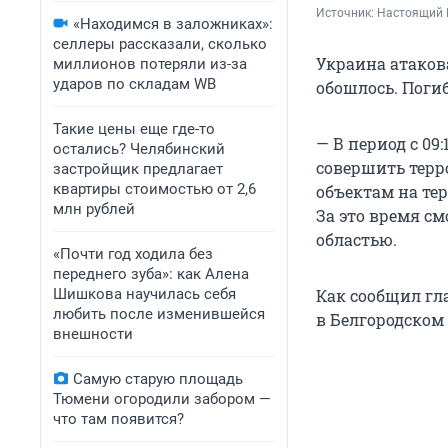
Источник: 
Настоящий Г
«Находимся в заложниках»:
селлеры рассказали, сколько
Украина атакова
миллионов потеряли из-за
ударов по складам WB
обошлось. Поги
Такие цены еще где-то
— В период с 09
остались? Челябинский
совершить терр
застройщик предлагает
квартиры стоимостью от 2,6
объектам на те
млн рублей
За это время с
областью.
«Почти год ходила без
переднего зуба»: как Алена
Шишкова научилась себя
Как сообщил гл
любить после изменившейся
в Белгородском
внешности
Самую старую площадь
Тюмени огородили забором —
что там появится?