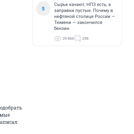
Сырье качают, НПЗ есть, а
5
заправки пустые. Почему в
нефтяной столице России —
Тюмени — закончился
бензин
29 866
298
подобрать
амые
написал