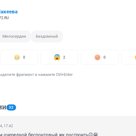
акеева
72.RU
Милосердие
Бездомный
0
2
0
ыделите фрагмент и нажмите Ctrl+Enter
ИИ
32
4, 17:42
ам очередной беспонтовый жк построить😉😁