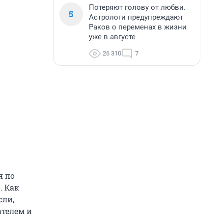
Потеряют голову от любви.
5
Астрологи предупреждают
Раков о переменах в жизни
уже в августе
26 310
7
я по
. Как
сли,
ателем и