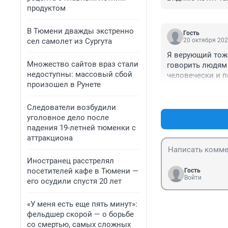
продуктом
В Тюмени дважды экстренно
Гость
сел самолет из Сургута
20 октября 202
Я верующий тоже
Множество сайтов враз стали
говорить людям 
недоступны: массовый сбой
человечески и п
произошел в Рунете
комментарии нас
этого и не гневи
Следователи возбудили
уголовное дело после
падения 19-летней тюменки с
аттракциона
Иностранец расстрелял
посетителей кафе в Тюмени —
Гость
Войти
его осудили спустя 20 лет
«У меня есть еще пять минут»:
фельдшер скорой — о борьбе
со смертью, самых сложных