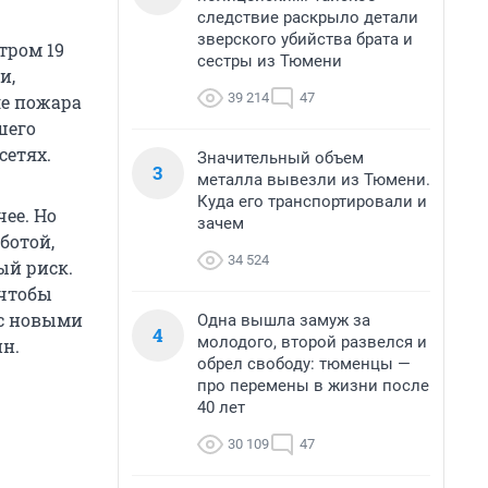
следствие раскрыло детали
зверского убийства брата и
утром 19
сестры из Тюмени
и,
39 214
47
ле пожара
шего
сетях.
Значительный объем
3
металла вывезли из Тюмени.
Куда его транспортировали и
ее. Но
зачем
аботой,
34 524
ый риск.
 чтобы
 с новыми
Одна вышла замуж за
4
молодого, второй развелся и
н.
обрел свободу: тюменцы —
про перемены в жизни после
40 лет
30 109
47