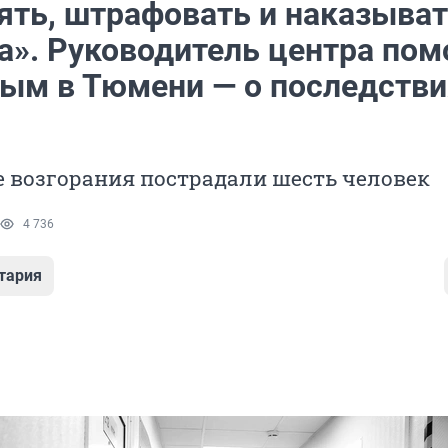
ять, штрафовать и наказыват
та». Руководитель центра по
ым в Тюмени — о последстви
е возгорания пострадали шесть человек
4 736
тария