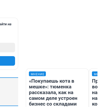
айти на
МНЕНИЕ
МНЕНИ
«Покупаешь кота в
Прода
мешке»: тюменка
возьм
рассказала, как на
нам г
самом деле устроен
налог
бизнес со складами
косне