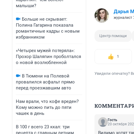
малыши?
Дарья М
журналист 
Больше не скрывает:
Полина Гагарина показала
романтичные кадры с новым
Центр помощи
избранником
«Четырех мужей потеряла»:
Прохор Шаляпин проболтался
1
о новой возлюбленной
Увидели опечатку? В
В Тюмени на Полевой
провалился асфальт прямо
перед проезжавшим авто
Нам врали, что кофе вреден?
КОММЕНТАР
Кому можно пить до пяти
чашек в день
Гость
20 октября 202
В 100 г всего 23 ккал: три
рецепта с главным летним
Видимо хотят т