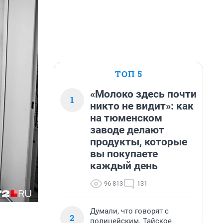
ТОП 5
«Молоко здесь почти
1
никто не видит»: как
на тюменском
заводе делают
продукты, которые
вы покупаете
каждый день
96 813
131
Думали, что говорят с
2
полицейским. Тайское