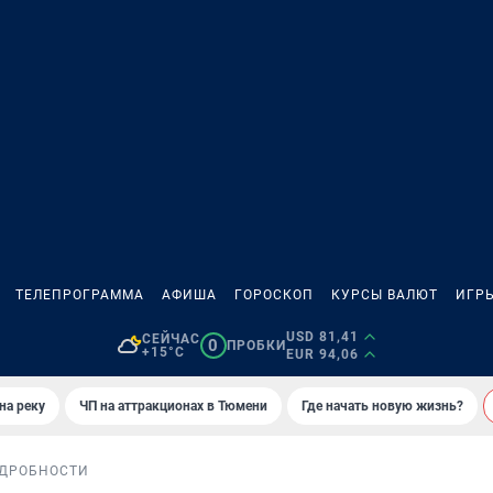
ТЕЛЕПРОГРАММА
АФИША
ГОРОСКОП
КУРСЫ ВАЛЮТ
ИГР
USD 81,41
СЕЙЧАС
0
ПРОБКИ
+15°C
EUR 94,06
на реку
ЧП на аттракционах в Тюмени
Где начать новую жизнь?
ДРОБНОСТИ