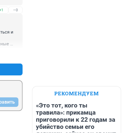
+1
–0
ься и 
ные 
счёт 
+0
–0
РЕКОМЕНДУЕМ
равить
«Это тот, кого ты
травила»: прикамца
приговорили к 22 годам за
убийство семьи его