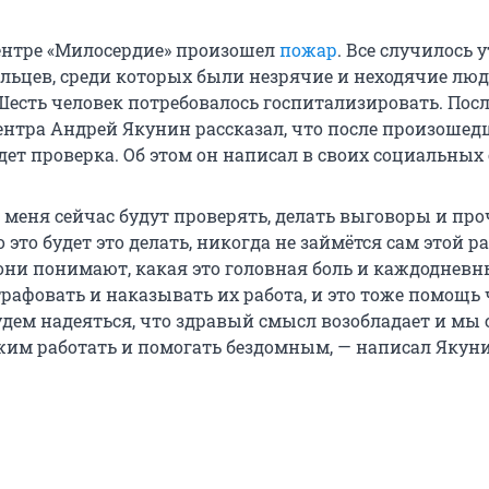
ентре «Милосердие» произошел
пожар
. Все случилось 
яльцев, среди которых были незрячие и неходячие люд
Шесть человек потребовалось госпитализировать. Пос
ентра Андрей Якунин рассказал, что после произошед
ет проверка. Об этом он написал в своих социальных 
меня сейчас будут проверять, делать выговоры и проч
о это будет это делать, никогда не займётся сам этой р
 они понимают, какая это головная боль и каждодневн
трафовать и наказывать их работа, и это тоже помощь
удем надеяться, что здравый смысл возобладает и мы
им работать и помогать бездомным, — написал Якуни