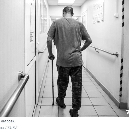
 человек
а / 72.RU