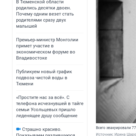
В Тюменской области
родились десятки двоен.
Почему одним везет стать
родителями сразу двух
малышей
Премьер‑министр Монголии
примет участие в
экономическом форуме во
Владивостоке
Публикуем новый график
подвоза чистой воды в
Тюмени
«Простите нас за всё». С
телефона исчезнувшей в тайге
семьи Усольцевых пришло
леденящее душу сообщение
Всего эвакуировали 77
Страшно красиво.
Источник: 
Ирина Шаров
Показываем разлившуюся