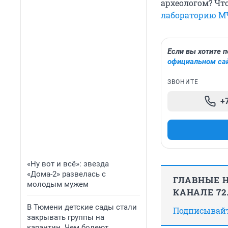
археологом? Чт
лабораторию М
Если вы хотите 
официальном сай
ЗВОНИТЕ
+
«Ну вот и всё»: звезда
«Дома-2» развелась с
ГЛАВНЫЕ Н
молодым мужем
КАНАЛЕ 72
В Тюмени детские сады стали
Подписывайте
закрывать группы на
карантин. Чем болеют