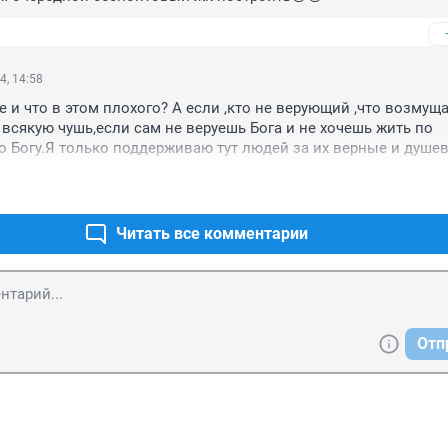
4, 14:58
 и что в этом плохого? А если ,кто не верующий ,что возмущат
всякую чушь,если сам не веруешь Бога и не хочешь жить по 
о Богу.Я только поддерживаю тут людей за их верные и душев
чет жизни по Богу .Кому не нравится ,пусть просто молчит на
т Бога
Читать все комментарии
Отп