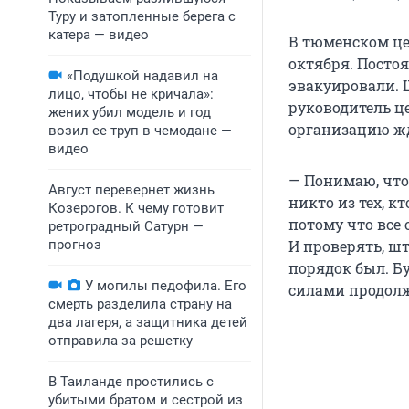
Туру и затопленные берега с
катера — видео
В тюменском ц
октября. Посто
«Подушкой надавил на
эвакуировали. 
лицо, чтобы не кричала»:
руководитель ц
жених убил модель и год
организацию жд
возил ее труп в чемодане —
видео
— Понимаю, что 
Август перевернет жизнь
никто из тех, кт
Козерогов. К чему готовит
потому что все
ретроградный Сатурн —
прогноз
И проверять, ш
порядок был. Б
У могилы педофила. Его
силами продолж
смерть разделила страну на
два лагеря, а защитника детей
отправила за решетку
В Таиланде простились с
убитыми братом и сестрой из