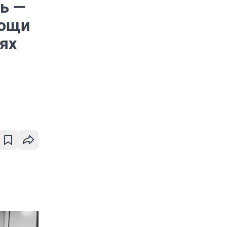
ь —
мощи
ях