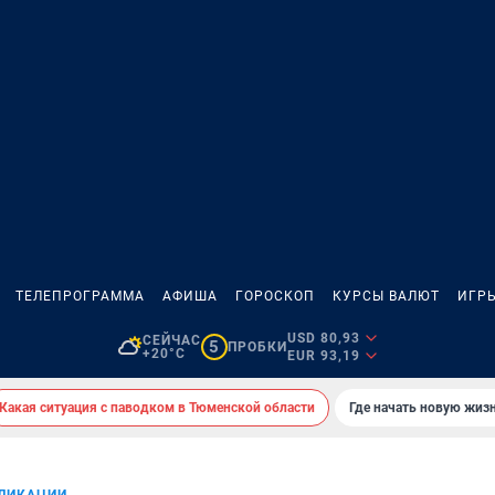
ТЕЛЕПРОГРАММА
АФИША
ГОРОСКОП
КУРСЫ ВАЛЮТ
ИГР
USD 80,93
СЕЙЧАС
5
ПРОБКИ
+20°C
EUR 93,19
Какая ситуация с паводком в Тюменской области
Где начать новую жиз