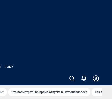
Ы
ZODY
нь?
Что посмотреть во время отпуска в Петропавловске
Как выжива