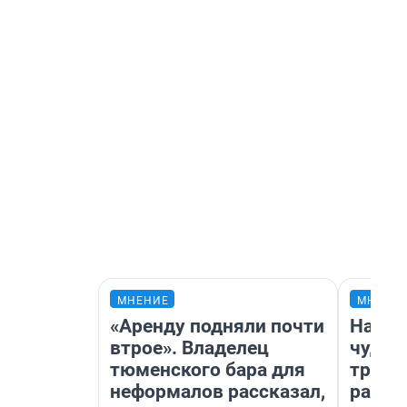
МНЕНИЕ
МНЕНИ
«Аренду подняли почти
Насле
втрое». Владелец
чудом
тюменского бара для
транс
неформалов рассказал,
разне