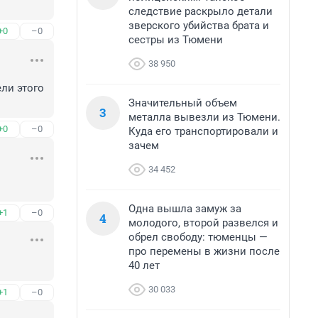
следствие раскрыло детали
зверского убийства брата и
+0
–0
сестры из Тюмени
38 950
ли этого 
Значительный объем
3
металла вывезли из Тюмени.
+0
–0
Куда его транспортировали и
зачем
34 452
Одна вышла замуж за
+1
–0
4
молодого, второй развелся и
обрел свободу: тюменцы —
про перемены в жизни после
40 лет
30 033
+1
–0