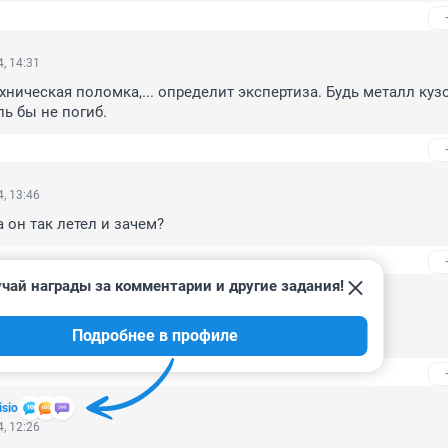
, 14:31
ехническая поломка,... определит экспертиза. Будь металл кузо
ь бы не погиб.
, 13:46
 он так летел и зачем?
чай награды за комментарии и другие задания!
, 13:32
Подробнее в профиле
 Хорошо никого с собой не забрал.
isio
, 12:26