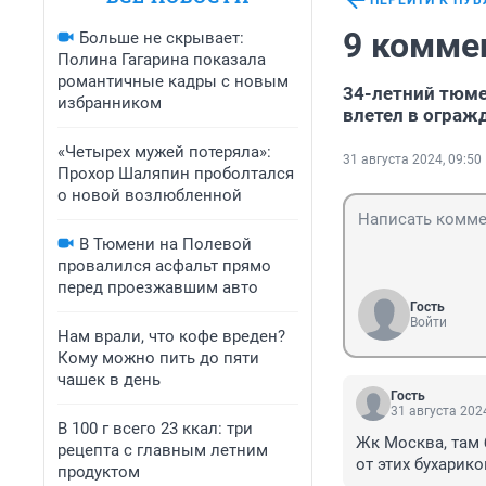
ПЕРЕЙТИ К ПУ
9 комме
Больше не скрывает:
Полина Гагарина показала
романтичные кадры с новым
34-летний тюме
избранником
влетел в ограж
«Четырех мужей потеряла»:
31 августа 2024, 09:50
Прохор Шаляпин проболтался
о новой возлюбленной
В Тюмени на Полевой
провалился асфальт прямо
перед проезжавшим авто
Гость
Войти
Нам врали, что кофе вреден?
Кому можно пить до пяти
чашек в день
Гость
31 августа 2024
В 100 г всего 23 ккал: три
Жк Москва, там 
рецепта с главным летним
от этих бухарико
продуктом