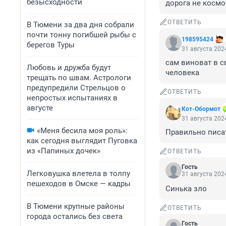
безысходности
дорога не космо
ОТВЕТИТЬ
В Тюмени за два дня собрали
почти тонну погибшей рыбы с
198595424
берегов Туры
31 августа 2024
сам виноват в св
Любовь и дружба будут
человека
трещать по швам. Астрологи
предупредили Стрельцов о
ОТВЕТИТЬ
непростых испытаниях в
августе
Кот-Обормот
31 августа 2024
«Меня бесила моя роль»:
Правильно писа
как сегодня выглядит Пуговка
из «Папиных дочек»
ОТВЕТИТЬ
Гость
Легковушка влетела в толпу
31 августа 2024
пешеходов в Омске — кадры
Синька зло
В Тюмени крупные районы
ОТВЕТИТЬ
города остались без света
Гость