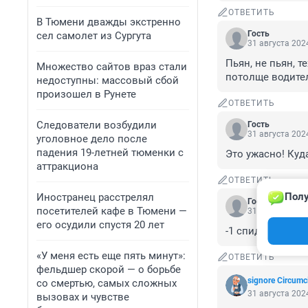
ОТВЕТИТЬ
В Тюмени дважды экстренно
Гость
сел самолет из Сургута
31 августа 2024
Пьян, не пьян, т
Множество сайтов враз стали
потолще водител
недоступны: массовый сбой
произошел в Рунете
ОТВЕТИТЬ
Следователи возбудили
Гость
31 августа 2024
уголовное дело после
падения 19-летней тюменки с
Это ужасно! Куда
аттракциона
ОТВЕТИТЬ
Полу
Иностранец расстрелял
Гость
посетителей кафе в Тюмени —
31 августа 2024
его осудили спустя 20 лет
-1 спидиалкашь.
«У меня есть еще пять минут»:
ОТВЕТИТЬ
фельдшер скорой — о борьбе
signore Сircumc
со смертью, самых сложных
31 августа 2024
вызовах и чувстве