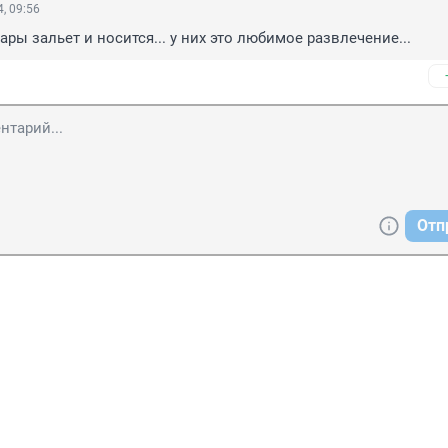
, 09:56
ры зальет и носится... у них это любимое развлечение...
Отп