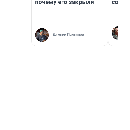
почему его закрыли
совет
Евгений Пальянов