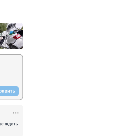
равить
е ждать 