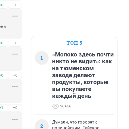
+0
–0
ва 
ТОП 5
+0
–0
«Молоко здесь почти
1
никто не видит»: как
на тюменском
заводе делают
+0
–0
продукты, которые
вы покупаете
каждый день
96 656
+1
–0
Думали, что говорят с
2
полицейским. Тайское