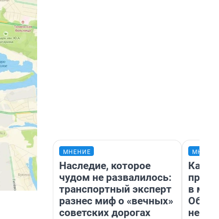
МНЕНИЕ
МНЕНИ
Наследие, которое
Какие
чудом не развалилось:
проду
транспортный эксперт
в маг
разнес миф о «вечных»
Обзор
советских дорогах
неско