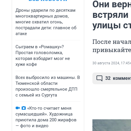
Они вер
Дроны ударили по десяткам
встряли
многоквартирных домов,
многие охватил огонь,
улицы с
пострадали дети: главное об
атаке
После начал
Сыграем в «Ромашку»?
привыкайт
Простая головоломка,
которая взбодрит мозг не
30 августа 2024, 17:45
хуже кофе
Всех выбросило из машины. В
32
коммен
Тюменской области
произошло смертельное ДТП
с семьей из Сургута
«Кто-то считает меня
сумасшедшей». Художница
приютила дома 200 жирафов
— фото и видео