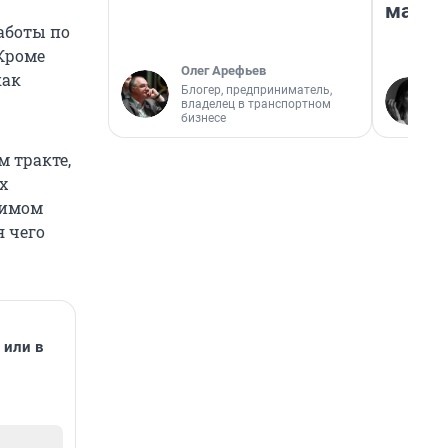
марке
аботы по
Кроме
Олег Арефьев
как
Блогер, предприниматель,
владелец в транспортном
бизнесе
 тракте,
х
римом
я чего
или в