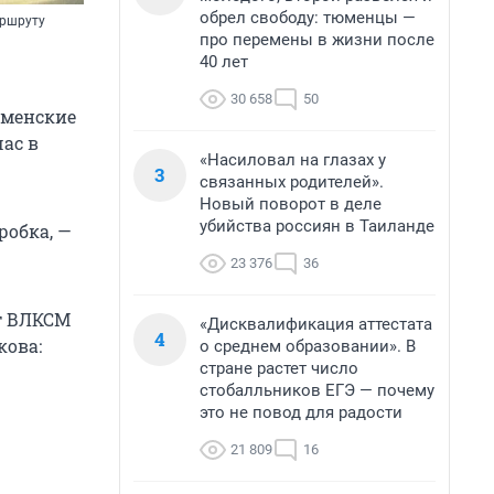
обрел свободу: тюменцы —
аршруту
про перемены в жизни после
40 лет
30 658
50
юменские
ас в
«Насиловал на глазах у
3
связанных родителей».
Новый поворот в деле
убийства россиян в Таиланде
робка, —
23 376
36
ет ВЛКСМ
«Дисквалификация аттестата
4
кова:
о среднем образовании». В
стране растет число
стобалльников ЕГЭ — почему
это не повод для радости
21 809
16