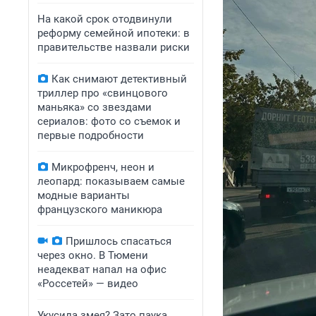
На какой срок отодвинули
реформу семейной ипотеки: в
правительстве назвали риски
Как снимают детективный
триллер про «свинцового
маньяка» со звездами
сериалов: фото со съемок и
первые подробности
Микрофренч, неон и
леопард: показываем самые
модные варианты
французского маникюра
Пришлось спасаться
через окно. В Тюмени
неадекват напал на офис
«Россетей» — видео
Укусила змея? Зато паука