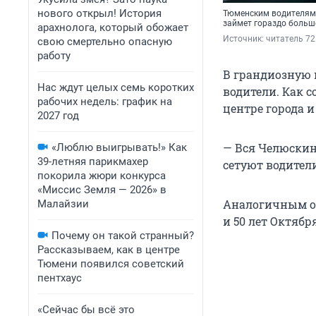
нового открыл! История
Тюменским водителям,
займет гораздо больш
арахнолога, который обожает
Источник: 
читатель 72
свою смертельно опасную
работу
В грандиозную 
Нас ждут целых семь коротких
водители. Как 
рабочих недель: график на
центре города и
2027 год
— Вся Челюскинц
«Люблю выигрывать!» Как
39-летняя парикмахер
сетуют водител
покорила жюри конкурса
«Миссис Земля — 2026» в
Аналогичным об
Малайзии
и 50 лет Октябр
Почему он такой странный?
Рассказываем, как в центре
Тюмени появился советский
пентхаус
«Сейчас бы всё это