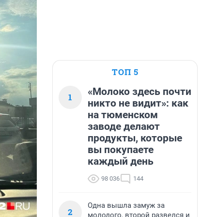
ТОП 5
«Молоко здесь почти
1
никто не видит»: как
на тюменском
заводе делают
продукты, которые
вы покупаете
каждый день
98 036
144
Одна вышла замуж за
2
молодого, второй развелся и