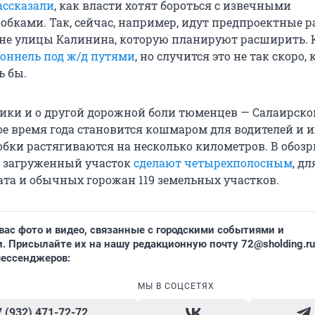
ассказали
, как власти хотят бороться с извечными
бками. Так, сейчас, например, идут предпроектные р
оне улицы Калинина, которую планируют расширить. 
тоннель под ж/д путями
, но случится это не так скоро, 
ь бы.
ки и о другой дорожной боли тюменцев — Салаирском
ое время года становится кошмаром для водителей и и
обки растягиваются на несколько километров. В обоз
 загруженный участок
сделают четырехполосным
, дл
ата и обычных горожан 119 земельных участков.
вас фото и видео, связанные с городскими событиями и
. Присылайте их на нашу редакционную почту
72@sholding.ru
мессенджеров:
МЫ В СОЦСЕТЯХ
7 (932) 471-72-72