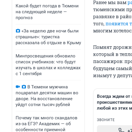
Ранее мы вам
р
Какой будет погода в Тюмени
тюменскими про
на следующей неделе —
развязке в рай
прогноз
того,
появится 
многим хотелос
«За неделю две ночи были
страшные»: туристка
рассказала об отдыхе в Крыму
Помнят дорожни
который в тепл
Минпросвещения обновило
пассажиров: пр
список учебников: что будут
изучать в школах и колледжах
будущем самый
с 1 сентября
изымут у депут
В Тюмени мужчина
поцарапал десятки машин во
Всегда ждем от 
дворе. На восстановление
происшествиями
уйдут сотни тысяч рублей
любой из этих 
Почему так много скандалов
ЗВОНИТЕ
из-за ЕГЭ? Академик — об
особенности приемной
+