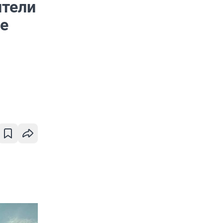
ители
ие