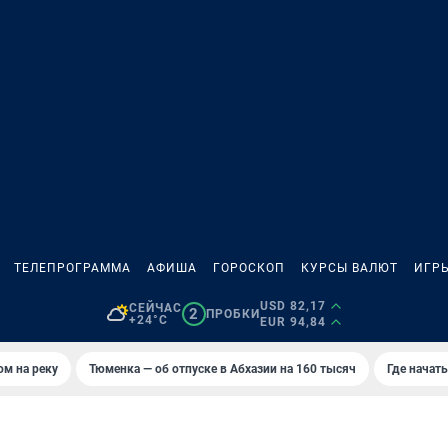
ТЕЛЕПРОГРАММА
АФИША
ГОРОСКОП
КУРСЫ ВАЛЮТ
ИГР
USD 82,17
СЕЙЧАС
2
ПРОБКИ
+24°C
EUR 94,84
ом на реку
Тюменка — об отпуске в Абхазии на 160 тысяч
Где начат