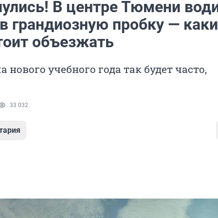
нулись! В центре Тюмени вод
 в грандиозную пробку — как
тоит объезжать
а нового учебного года так будет часто,
е
33 032
тария