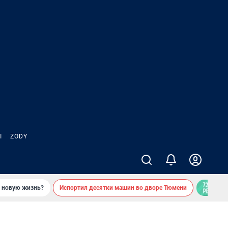
Ы
ZODY
ь новую жизнь?
Испортил десятки машин во дворе Тюмени