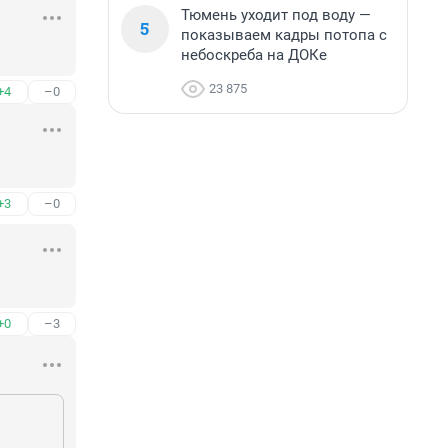
Тюмень уходит под воду —
5
показываем кадры потопа с
небоскреба на ДОКе
23 875
+4
–0
+3
–0
+0
–3