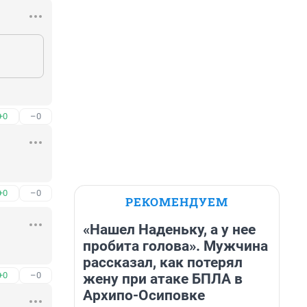
+0
–0
+0
–0
РЕКОМЕНДУЕМ
«Нашел Наденьку, а у нее
пробита голова». Мужчина
рассказал, как потерял
+0
–0
жену при атаке БПЛА в
Архипо-Осиповке