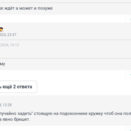
оже ждёт а может и похуже
024, 23:37
 2024, 16:12
рму
ь ещё 2 ответа
, 12:28
случайно задеть" стоящую на подоконнике кружку чтоб она пол
а явно брешет.