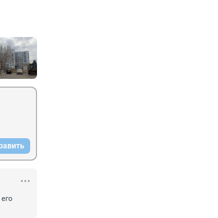
равить
его 