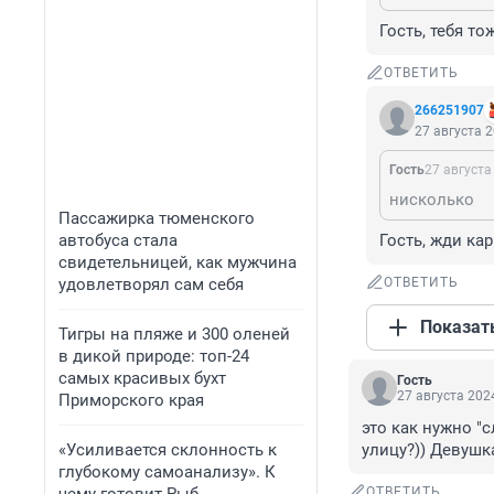
Гость, тебя т
ОТВЕТИТЬ
266251907
27 августа 2
Гость
27 августа
нисколько
Пассажирка тюменского
автобуса стала
Гость, жди ка
свидетельницей, как мужчина
удовлетворял сам себя
ОТВЕТИТЬ
Показат
Тигры на пляже и 300 оленей
в дикой природе: топ-24
самых красивых бухт
Гость
27 августа 2024
Приморского края
это как нужно "
«Усиливается склонность к
улицу?)) Девушк
глубокому самоанализу». К
ОТВЕТИТЬ