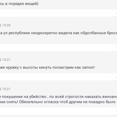
есь в порядке вещей)
, 15:39
а ул республике неоднократно видела как обдолбанные броса
, 15:21
же кружку с высоты кинуть посмотрим как запоет
, 15:21
покушение на убийство , по всей строгости наказать виновни
жки снять! Обязательно огласка чтоб другим не повадно было