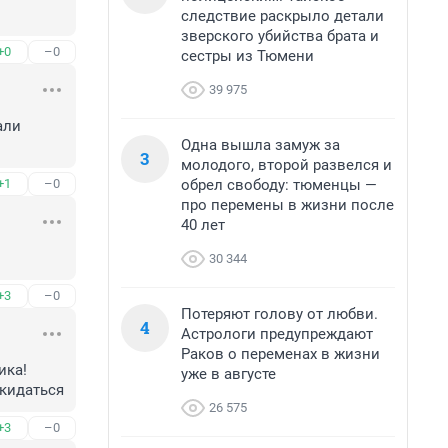
следствие раскрыло детали
зверского убийства брата и
+0
–0
сестры из Тюмени
39 975
ли 
Одна вышла замуж за
3
молодого, второй развелся и
обрел свободу: тюменцы —
+1
–0
про перемены в жизни после
40 лет
30 344
+3
–0
Потеряют голову от любви.
4
Астрологи предупреждают
Раков о переменах в жизни
ка! 
уже в августе
 кидаться
26 575
+3
–0