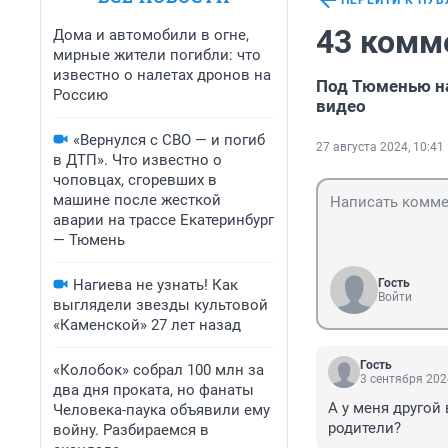
ПЕРЕЙТИ К ПУ
43 комм
Дома и автомобили в огне,
мирные жители погибли: что
известно о налетах дронов на
Под Тюменью на
Россию
видео
«Вернулся с СВО — и погиб
27 августа 2024, 10:41
в ДТП». Что известно о
чоповцах, сгоревших в
машине после жесткой
аварии на трассе Екатеринбург
— Тюмень
Нагиева не узнать! Как
Гость
Войти
выглядели звезды культовой
«Каменской» 27 лет назад
Гость
«Колобок» собрал 100 млн за
3 сентября 202
два дня проката, но фанаты
А у меня другой 
Человека-паука объявили ему
родители?
войну. Разбираемся в