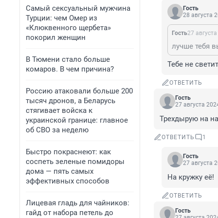
Самый сексуальный мужчина
Гость
28 августа 2
Турции: чем Омер из
«Клюквенного щербета»
Гость
27 августа
покорил женщин
лучше тебя в
В Тюмени стало больше
Тебе не свети
комаров. В чем причина?
ОТВЕТИТЬ
Россию атаковали больше 200
Гость
тысяч дронов, а Беларусь
27 августа 2024
стягивает войска к
Трехдырую на на
украинской границе: главное
об СВО за неделю
ОТВЕТИТЬ
1
Быстро покраснеют: как
Гость
соспеть зеленые помидоры
27 августа 2
дома — пять самых
На кружку её!
эффективных способов
ОТВЕТИТЬ
Лицевая гладь для чайников:
Гость
гайд от набора петель до
27 августа 2024