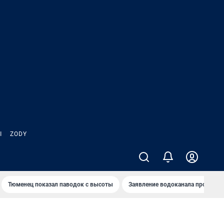
Ы
ZODY
Тюменец показал паводок с высоты
Заявление водоканала про запа