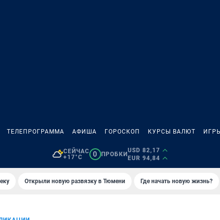
ТЕЛЕПРОГРАММА
АФИША
ГОРОСКОП
КУРСЫ ВАЛЮТ
ИГР
USD 82,17
СЕЙЧАС
0
ПРОБКИ
+17°C
EUR 94,84
еку
Открыли новую развязку в Тюмени
Где начать новую жизнь?