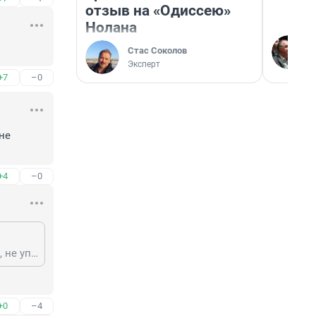
отзыв на «Одиссею»
Нолана
Стас Соколов
Эксперт
+7
–0
не 
+4
–0
Эксперимент! Выкинуть девушку вместе с кружкой в это окно, если не врёт, не упадёт ☝️
+0
–4