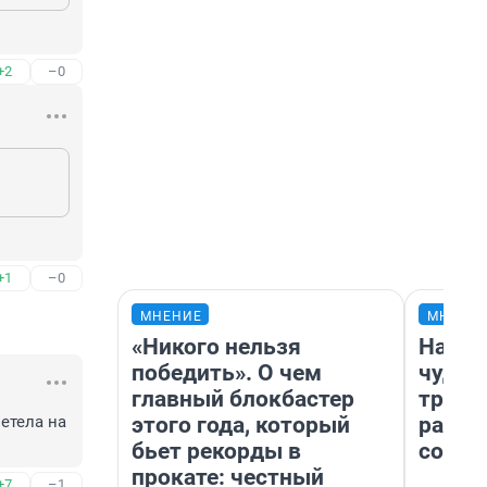
+2
–0
+1
–0
МНЕНИЕ
МНЕНИ
«Никого нельзя
Насле
победить». О чем
чудом
главный блокбастер
транс
этого года, который
разне
етела на 
бьет рекорды в
совет
прокате: честный
+7
–1