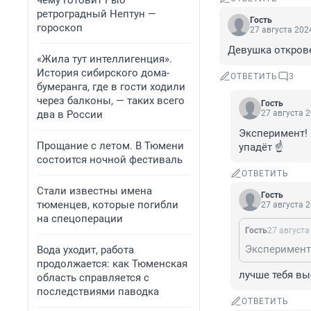
чему готовит Рыб
ретроградный Нептун —
Гость
гороскоп
27 августа 2024
Девушка откров
«Жила тут интеллигенция».
История сибирского дома-
ОТВЕТИТЬ
3
бумеранга, где в гости ходили
через балконы, — таких всего
Гость
два в России
27 августа 2
Эксперимент! 
Прощание с летом. В Тюмени
упадёт ☝️
состоится ночной фестиваль
ОТВЕТИТЬ
Стали известны имена
Гость
тюменцев, которые погибли
27 августа 2
на спецоперации
Гость
27 августа
Вода уходит, работа
продолжается: как Тюменская
лучше тебя вы
область справляется с
последствиями паводка
ОТВЕТИТЬ