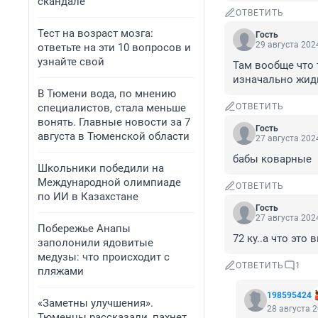
скандале
ОТВЕТИТЬ
Тест на возраст мозга:
Гость
29 августа 2024
ответьте на эти 10 вопросов и
узнайте свой
Там вообще что 
изначально жидк
В Тюмени вода, по мнению
специалистов, стала меньше
ОТВЕТИТЬ
вонять. Главные новости за 7
Гость
августа в Тюменской области
27 августа 2024
бабы коварные
Школьники победили на
Международной олимпиаде
ОТВЕТИТЬ
по ИИ в Казахстане
Гость
27 августа 2024
Побережье Анапы
72 ку..а что это
заполонили ядовитые
медузы: что происходит с
ОТВЕТИТЬ
1
пляжами
198595424
«Заметны улучшения».
28 августа 2
Тюменцы рассказали, пахнет