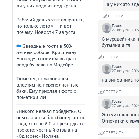
а у них это зд
ли у них вода из-под крана
ОТВЕТИТЬ
Рабочий день хотят сократить,
но только летом — и вот
Гость
27 августа 2024
почему. Новости 7 августа
С муравейника н
бутылки и тд
Звездные гости в 500-
летнем соборе: Криштиану
ОТВЕТИТЬ
Роналду готовится сыграть
свадьбу века на Мадейре
Гость
27 августа 2024
Тюменец пожаловался
на виновника то
властям на переполненные
баки. Ему прислали фото с
ОТВЕТИТЬ
пометкой ИИ
Гость
27 августа 2024
«Никого нельзя победить». О
Это умышленное 
чем главный блокбастер этого
Отпечатки с кру
года, который бьет рекорды в
прокате: честный отзыв на
ОТВЕТИТЬ
«Одиссею» Нолана