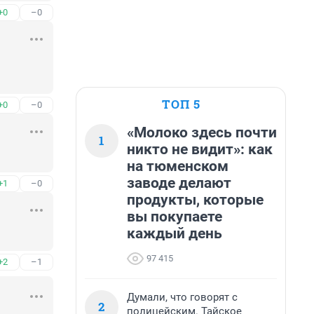
+0
–0
ТОП 5
+0
–0
«Молоко здесь почти
1
никто не видит»: как
на тюменском
заводе делают
+1
–0
продукты, которые
вы покупаете
каждый день
97 415
+2
–1
Думали, что говорят с
2
полицейским. Тайское