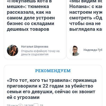
«Покупаешь кота в
«Мы видим нов
мешке»: тюменка
Нолана»: с как
рассказала, как на
настроем нужн
самом деле устроен
смотреть «Оди
бизнес со складами
чтобы она не
дешевых товаров
выглядела как
Наталья Шорохова
Надежда Губар
Открыла кофейную точку на
деньги соцразвития
РЕКОМЕНДУЕМ
«Это тот, кого ты травила»: прикамца
приговорили к 22 годам за убийство
семьи его девушки, сейчас он звонит
ей с угрозами
23 часа
18 348
23