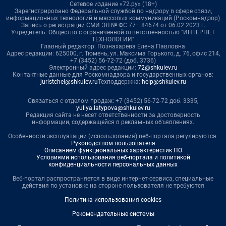
Сетевое издание «72.ру» (18+)
Зарегистрировано Федеральной службой по надзору в сфере связи,
информационных технологий и массовых коммуникаций (Роскомнадзор)
Запись о регистрации СМИ ЭЛ № ФС 77– 84674 от 06.02.2023 г.
Учредитель: Общество с ограниченной ответственностью "ИНТЕРНЕТ
ТЕХНОЛОГИИ"
Главный редактор: Познахарева Елена Павловна
Адрес редакции: 625000, г. Тюмень, ул. Максима Горького, д. 76, офис 214,
+7 (3452) 56-72-72 (доб. 3736)
Электронный адрес редакции:
72@shkulev.ru
Контактные данные для Роскомнадзора и государственных органов:
juristchel@shkulev.ru
Техподдержка:
help@shkulev.ru
Связаться с отделом продаж: +7 (3452) 56-72-72 доб. 3335,
yuliya.latypova@shkulev.ru
Редакция сайта не несет ответственности за достоверность
информации, содержащейся в рекламных объявлениях.
Особенности эксплуатации (использования) веб-портала регулируются:
Руководством пользователя
Описанием функциональных характеристик ПО
Условиями использования веб-портала и политикой
конфиденциальности персональных данных
Веб-портал распространяется в виде интернет-сервиса, специальные
действия по установке на стороне пользователя не требуются
Политика использования cookies
Рекомендательные системы