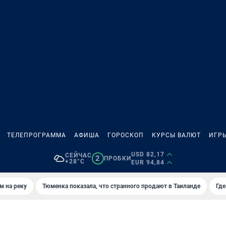
ТЕЛЕПРОГРАММА
АФИША
ГОРОСКОП
КУРСЫ ВАЛЮТ
ИГР
USD 82,17
СЕЙЧАС
2
ПРОБКИ
+28°C
EUR 94,84
м на реку
Тюменка показала, что странного продают в Таиланде
Где