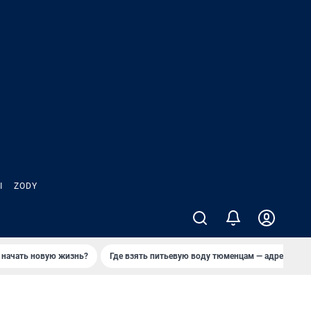
Ы
ZODY
 начать новую жизнь?
Где взять питьевую воду тюменцам — адреса