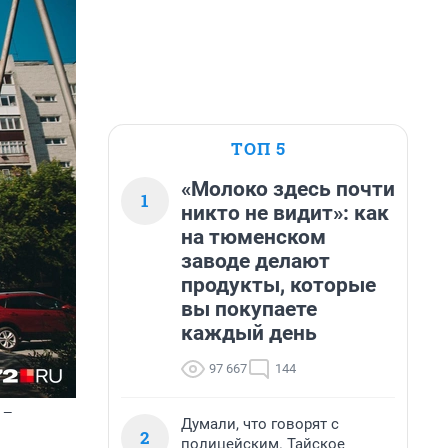
ТОП 5
«Молоко здесь почти
1
никто не видит»: как
на тюменском
заводе делают
продукты, которые
вы покупаете
каждый день
97 667
144
 —
Думали, что говорят с
2
полицейским. Тайское