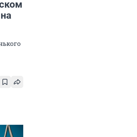
нском
 на
нького