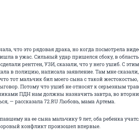
ала, что это рядовая драка, но когда посмотрела виде
ишла в ужас. Сильный удар пришелся сбоку, в область
сделали рентген, УЗИ, сказали, что у него ушиб. С эти
ала в полицию, написала заявление. Там мне сказали,
 что тот мальчик бил моего сына с такой жестокостью,
выговор. Потому что ушиб не относят к серьезным тра
дниками ПДН нам должны назначить завтра, во вторни
ся, — рассказала 72.RU Любовь, мама Артема.
апавшему на ее сына мальчику 9 лет, оба ребенка учатс
воровый конфликт произошел впервые.