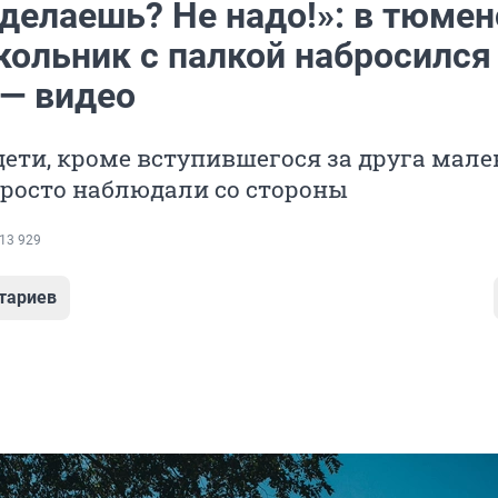
 делаешь? Не надо!»: в тюме
кольник с палкой набросился
 — видео
ети, кроме вступившегося за друга мале
просто наблюдали со стороны
13 929
тариев