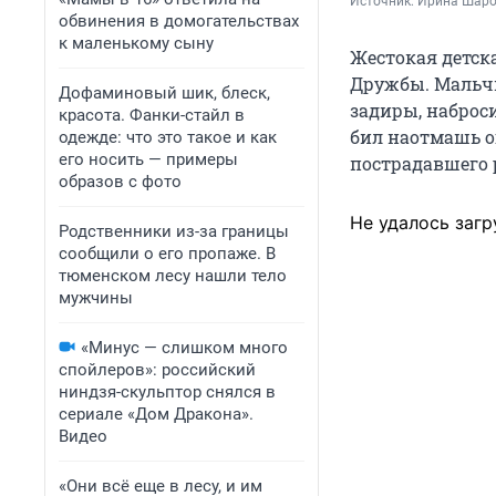
Источник: 
Ирина Шаров
обвинения в домогательствах
к маленькому сыну
Жестокая детск
Дружбы. Мальчи
Дофаминовый шик, блеск,
задиры, наброси
красота. Фанки-стайл в
бил наотмашь о
одежде: что это такое и как
его носить — примеры
пострадавшего 
образов с фото
Не удалось загр
Родственники из-за границы
сообщили о его пропаже. В
тюменском лесу нашли тело
мужчины
«Минус — слишком много
спойлеров»: российский
ниндзя-скульптор снялся в
сериале «Дом Дракона».
Видео
«Они всё еще в лесу, и им