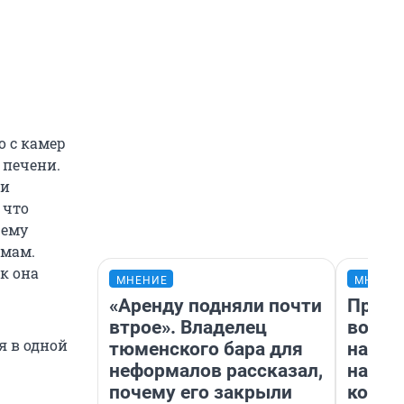
о с камер
 печени.
ми
 что
 ему
вмам.
к она
МНЕНИЕ
МНЕНИ
«Аренду подняли почти
Прода
втрое». Владелец
возьм
я в одной
тюменского бара для
нам г
неформалов рассказал,
налог
почему его закрыли
косне