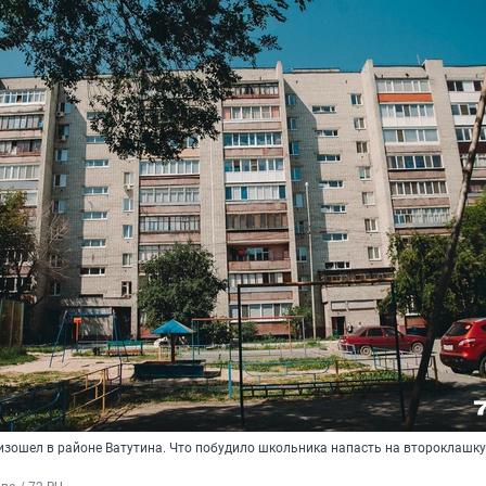
изошел в районе Ватутина. Что побудило школьника напасть на второклашку