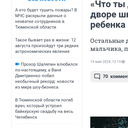
«Что ты
А кто будет тушить пожары? В
дворе ш
МЧС раскрыли данные о
нехватке сотрудников в
ребенка
Тюменской области
Остальные д
Такое бывает раз в жизни: 12
августа произойдут три редких
мальчика, 
астрономических явления
19 мая 2024, 13:15
Прохор Шаляпин влюбился
по-настоящему, а Ваня
Дмитриенко побил
70
коммен
необычный рекорд: новости
из мира шоу-бизнеса
В Тюменской области погиб
врач, который устроил
байкерскую свадьбу на весь
Челябинск