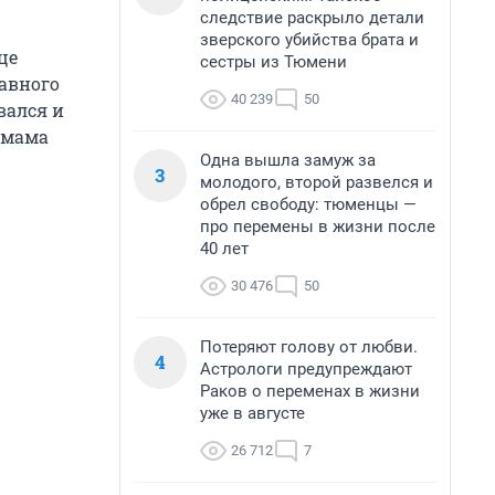
следствие раскрыло детали
зверского убийства брата и
це
сестры из Тюмени
авного
40 239
50
вался и
 мама
Одна вышла замуж за
3
молодого, второй развелся и
обрел свободу: тюменцы —
про перемены в жизни после
40 лет
30 476
50
Потеряют голову от любви.
4
Астрологи предупреждают
Раков о переменах в жизни
уже в августе
26 712
7