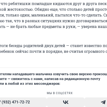
, что ребятишки помладше кидаются друг в друга песк
кой жестокостью. Обидно еще, что столько детей прост
и, только один, маленький, пытался что-то сделать. С
ю так, что в разных ситуациях нужно договариваться
ать — не брать любые предметы в руки, — уверена наш
оги беседы родителей двух детей — станет известно по
ебенок сейчас почти в порядке, не считая огромного 
ителям нападавшего мальчика озвучить свою версию произо
аете — свяжитесь с нами, написав на редакционную почту
ли в любой из этих мессенджеров:
МЫ В СОЦСЕТЯХ
7 (932) 471-72-72