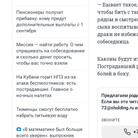
— Бывает такое
чтобы бить с та
Пенсионеры получат
прибавку: кому придут
рядом и смотрел
дополнительные выплаты с 1
сына воспитыва
сентября
драки не избеж
собеседница.
Миссия — найти работу. О чем
спрашивать на собеседовании
и сколько денег просить,
Каковы будут ит
чтобы вас точно взяли
Пострадавший р
болей в боку.
На Кубани горит НПЗ из-за
атаки беспилотников: есть
пострадавшие. Главное о
ночных налетах
Предлагаем род
Если вы это чит
72@sholding.ru
и
Тюменцы смогут бесплатно
набрать питьевую воду
ЗВОНИТЕ
«В математике был больше
+
всего уверен»: выпускник