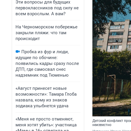
Эти вопросы для будущих
первоклассников под силу не
всем взрослым. А вам?
На Черноморском побережье
закрыли пляжи: что там
происходит
Пробка из фур и люди,
идущие по обочине:
появились кадры сразу после
ДТП, где самосвал снес
надземник под Тюменью
«Август принесет новые
возможности»: Тамара Глоба
назвала, кому из знаков
зодиака улыбнется удача
«Меня не просто отменяют,
Детский конфликт про
меня хотят убить»: участница
неизвестно
«Мамы в 16» ответила на