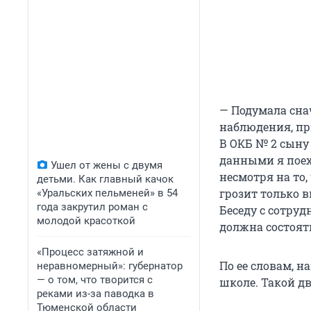
— Подумала снач
наблюдения, пр
В ОКБ № 2 сыну 
данными я поех
Ушел от жены с двумя
несмотря на то,
детьми. Как главный качок
грозит только 
«Уральских пельменей» в 54
года закрутил роман с
Беседу с сотру
молодой красоткой
должна состоять
«Процесс затяжной и
По ее словам, н
неравномерный»: губернатор
— о том, что творится с
школе. Такой д
реками из-за паводка в
Тюменской области