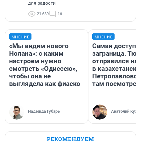
для радости
21 689
16
МНЕНИЕ
МНЕНИЕ
«Мы видим нового
Самая доступн
Нолана»: с каким
заграница. Тю
настроем нужно
отправился на
смотреть «Одиссею»,
в казахстански
чтобы она не
Петропавловск
выглядела как фиаско
там посмотрет
Надежда Губарь
Анатолий Кузн
РЕКОМЕНДУЕМ