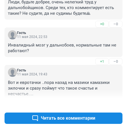
Люди, будьте добрее, очень нелегкий труд у 
дальнобойщиков. Среди тех, кто комментирует есть 
такие? Не судите, да не судимы будете🙏
+0
–0
Гость
11 мая 2024, 22:53
Инвалидный мозг у дальнобоев, нормальные там не 
работают?
+1
–0
Гость
11 мая 2024, 19:43
Вот и евротачки ..пора назад на мазики камазики 
зилочки и сразу поймут что такое счастье и 
несчастье..

Категорий напечатают и поехали.. слава богу что 
+0
–0
живы и не кто не страдонул..

Груженные на обгон колонну...ну это точно надо быть 
полным идиотом..обзавелись рациями телефоны и 
Читать все комментарии
т.д а в голове свистит сквозняк..вот Толи дело 