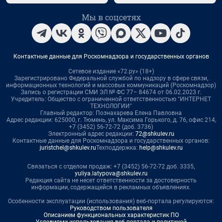
Мы в соцсетях
Контактные данные для Роскомнадзора и государственных органов
Сетевое издание «72.ру» (18+)
Зарегистрировано Федеральной службой по надзору в сфере связи,
информационных технологий и массовых коммуникаций (Роскомнадзор)
Запись о регистрации СМИ ЭЛ № ФС 77– 84674 от 06.02.2023 г.
Учредитель: Общество с ограниченной ответственностью "ИНТЕРНЕТ
ТЕХНОЛОГИИ"
Главный редактор: Познахарева Елена Павловна
Адрес редакции: 625000, г. Тюмень, ул. Максима Горького, д. 76, офис 214,
+7 (3452) 56-72-72 (доб. 3736)
Электронный адрес редакции:
72@shkulev.ru
Контактные данные для Роскомнадзора и государственных органов:
juristchel@shkulev.ru
Техподдержка:
help@shkulev.ru
Связаться с отделом продаж: +7 (3452) 56-72-72 доб. 3335,
yuliya.latypova@shkulev.ru
Редакция сайта не несет ответственности за достоверность
информации, содержащейся в рекламных объявлениях.
Особенности эксплуатации (использования) веб-портала регулируются:
Руководством пользователя
Описанием функциональных характеристик ПО
Условиями использования веб-портала и политикой