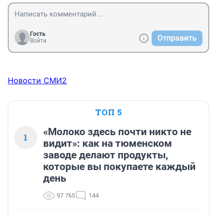
раньше мазута шум копоть и романтика!!

А щас климат кандер навигатор и т.д

Вот вам и прогресс..

Извините за то что если что не так..
Гость
Отправить
Войти
Новости СМИ2
ТОП 5
«Молоко здесь почти никто не
1
видит»: как на тюменском
заводе делают продукты,
которые вы покупаете каждый
день
97 765
144