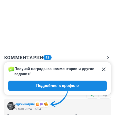
КОММЕНТАРИИ
42
Получай награды за комментарии и другие 
Гость
9 мая 2024, 16:11
задания!
Праздничный прорыв.Исполнение майских указов 
Подробнее в профиле
новоиспеченного царя.)))
+0
–0
едкийнатрий
9 мая 2024, 16:04