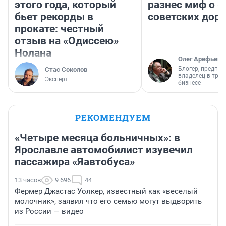
этого года, который
разнес миф о 
бьет рекорды в
советских доро
прокате: честный
отзыв на «Одиссею»
Нолана
Олег Арефьев
Блогер, предпри
Стас Соколов
владелец в тра
Эксперт
бизнесе
РЕКОМЕНДУЕМ
«Четыре месяца больничных»: в
Ярославле автомобилист изувечил
пассажира «Яавтобуса»
13 часов
9 696
44
Фермер Джастас Уолкер, известный как «веселый
молочник», заявил что его семью могут выдворить
из России — видео