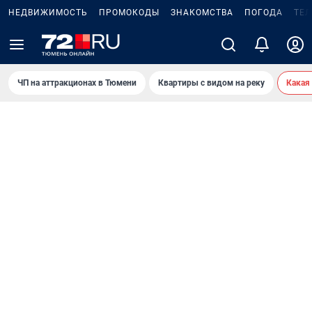
НЕДВИЖИМОСТЬ
ПРОМОКОДЫ
ЗНАКОМСТВА
ПОГОДА
ТЕ
ЧП на аттракционах в Тюмени
Квартиры с видом на реку
Какая