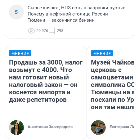
Сырье качают, НПЗ есть, а заправки пустые.
5
Почему в нефтяной столице России —
Тюмени — закончился бензин
29 976
298
МНЕНИЕ
МНЕНИЕ
Продашь за 3000, налог
Музей Чайковс
возьмут с 4000. Что
церковь с
нам готовит новый
самоцветами и
налоговый закон — он
символика ССС
коснется импорта и
Тюменцы на ав
даже репетиторов
поехали по Ура
они там нашли
Анастасия Завгородняя
Екатерина Лит