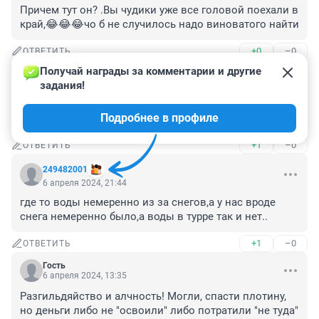
Причем тут он? .Вы чудики уже все головой поехали в 
край,😂😂😂чо б не случилось надо виноватого найти
+0
–0
ОТВЕТИТЬ
Получай награды за комментарии и другие 
Гость
6 апреля 2024, 21:47
задания!
Вот интересно а как там наша дамба себя чувствует? 
Подробнее в профиле
Вдруг 1979 год повторится
+1
–0
ОТВЕТИТЬ
249482001
6 апреля 2024, 21:44
где то воды немеренно из за снегов,а у нас вроде 
снега немеренно было,а воды в турре так и нет..
+1
–0
ОТВЕТИТЬ
Гость
6 апреля 2024, 13:35
Разгильдяйство и алчность! Могли, спасти плотину, 
но деньги либо не "освоили" либо потратили "не туда"