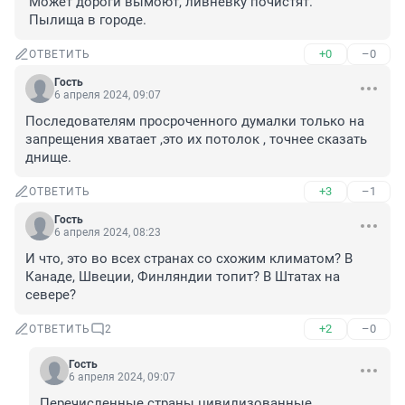
 Может дороги вымоют, ливневку почистят.

 Пылища в городе.
+0
–0
ОТВЕТИТЬ
Гость
6 апреля 2024, 09:07
Последователям просроченного думалки только на 
запрещения хватает ,это их потолок , точнее сказать 
днище.
+3
–1
ОТВЕТИТЬ
Гость
6 апреля 2024, 08:23
И что, это во всех странах со схожим климатом? В 
Канаде, Швеции, Финляндии топит? В Штатах на 
севере?
+2
–0
ОТВЕТИТЬ
2
Гость
6 апреля 2024, 09:07
Перечисленные страны цивилизованные