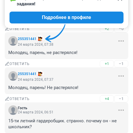
24 марта 2024, 07:44
задания!
вот такой парень не станет террористом, он болеет за 
Подробнее в профиле
людей!
+2
–0
ОТВЕТИТЬ
255351441
24 марта 2024, 07:38
Молодец, парень, не растерялся!
+1
–1
ОТВЕТИТЬ
255351441
24 марта 2024, 07:37
Молодец, парень! Не растерялся!
+4
–1
ОТВЕТИТЬ
Гость
24 марта 2024, 06:51
15-ти летний гардеробщик. странно. почему он - не 
школьник?