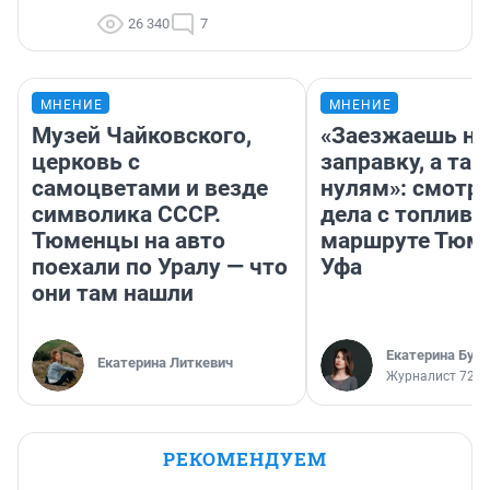
26 340
7
МНЕНИЕ
МНЕНИЕ
Музей Чайковского,
«Заезжаешь на
церковь с
заправку, а там
самоцветами и везде
нулям»: смотри
символика СССР.
дела с топливо
Тюменцы на авто
маршруте Тюм
поехали по Уралу — что
Уфа
они там нашли
Екатерина Бур
Екатерина Литкевич
Журналист 72.R
РЕКОМЕНДУЕМ