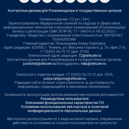
Контактные данные для Роскомнадзора и государственных органов
Сетевое издание «72.ру» (18+)
Зарегистрировано Федеральной службой по надзору в сфере связи,
информационных технологий и массовых коммуникаций (Роскомнадзор)
Запись о регистрации СМИ ЭЛ № ФС 77– 84674 от 06.02.2023 г.
Учредитель: Общество с ограниченной ответственностью "ИНТЕРНЕТ
ТЕХНОЛОГИИ"
Главный редактор: Познахарева Елена Павловна
Адрес редакции: 625000, г. Тюмень, ул. Максима Горького, д. 76, офис 214,
+7 (3452) 56-72-72 (доб. 3736)
Электронный адрес редакции:
72@shkulev.ru
Контактные данные для Роскомнадзора и государственных органов:
juristchel@shkulev.ru
Техподдержка:
help@shkulev.ru
Связаться с отделом продаж: +7 (3452) 56-72-72 доб. 3335,
yuliya.latypova@shkulev.ru
Редакция сайта не несет ответственности за достоверность
информации, содержащейся в рекламных объявлениях.
Особенности эксплуатации (использования) веб-портала регулируются:
Руководством пользователя
Описанием функциональных характеристик ПО
Условиями использования веб-портала и политикой
конфиденциальности персональных данных
Веб-портал распространяется в виде интернет-сервиса, специальные
действия по установке на стороне пользователя не требуются