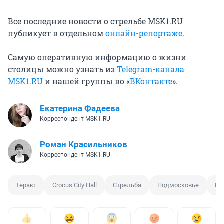
Все последние новости о стрельбе MSK1.RU
публикует в отдельном
онлайн-репортаже
.
Самую оперативную информацию о жизни
столицы можно узнать из
Telegram-канала
MSK1.RU
и нашей группы во «
ВКонтакте
».
Екатерина Фадеева
Корреспондент MSK1.RU
Роман Красильников
Корреспондент MSK1.RU
Теракт
Crocus City Hall
Стрельба
Подмосковье
Кр