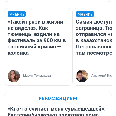
МНЕНИЕ
МНЕНИЕ
«Такой грязи в жизни
Самая доступн
не видела». Как
заграница. Тю
тюменцы ездили на
отправился на
фестиваль за 900 км в
в казахстански
топливный кризис —
Петропавловск
колонка
там посмотрет
Мария Токмакова
Анатолий Кузн
РЕКОМЕНДУЕМ
«Кто-то считает меня сумасшедшей».
Екатеринбурженка приютила дома