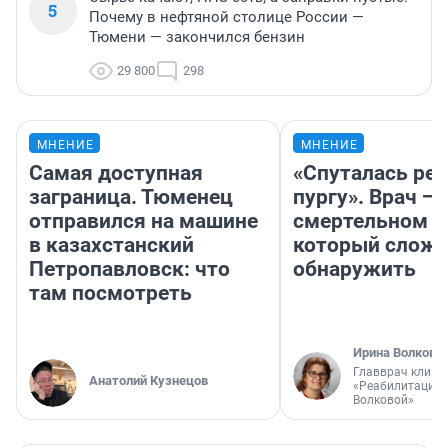
5
Почему в нефтяной столице России —
Тюмени — закончился бензин
29 800
298
МНЕНИЕ
МНЕНИЕ
Самая доступная
«Спуталась реч
заграница. Тюменец
пургу». Врач — 
отправился на машине
смертельном д
в казахстанский
который слож
Петропавловск: что
обнаружить
там посмотреть
Ирина Волкова
Главврач клини
Анатолий Кузнецов
«Реабилитация 
Волковой»