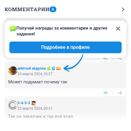
КОММЕНТАРИИ
4
Гость
23 марта 2024, 11:26
Получай награды за комментарии и другие 
задания!
Он, вероятно, как обычно, загасится на несколько 
дней, что бы не ассоциироваться с негативной 
Подробнее в профиле
повесткой.
+0
–0
жёлтый абдулла
23 марта 2024, 05:27
Может подумает почему так
+0
–0
3-4-5-2
23 марта 2024, 00:51
Так он заказчик и так все знал.
+2
–2