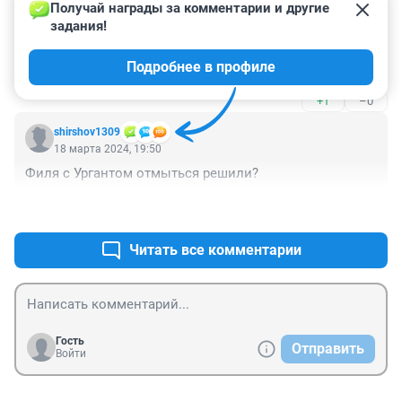
+0
–0
повода для разномастных помойных ток-шоу. Одна 
Получай награды за комментарии и другие 
жена, один сын и весьма скромное по меркам 
задания!
Гость
шоубиза наследство.
18 марта 2024, 20:13
Подробнее в профиле
Бабаян - не жена, а вдова его друга.
+1
–0
shirshov1309
18 марта 2024, 19:50
Филя с Ургантом отмыться решили?
+1
–1
Читать все комментарии
Гость
Отправить
Войти