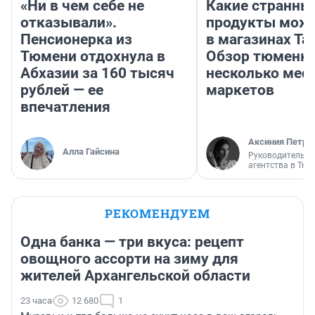
«Ни в чем себе не
Какие странны
отказывали».
продукты можн
Пенсионерка из
в магазинах Та
Тюмени отдохнула в
Обзор тюменки
Абхазии за 160 тысяч
несколько мес
рублей — ее
маркетов
впечатления
Аксиния Петро
Алла Гайсина
Руководитель м
агентства в Тю
РЕКОМЕНДУЕМ
Одна банка — три вкуса: рецепт
овощного ассорти на зиму для
жителей Архангельской области
23 часа
12 680
1