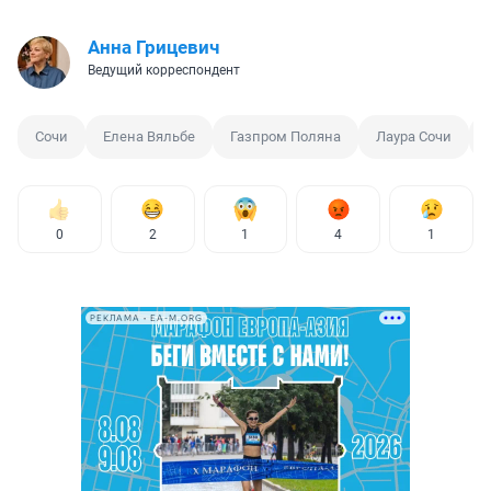
Анна Грицевич
Ведущий корреспондент
Сочи
Елена Вяльбе
Газпром Поляна
Лаура Сочи
0
2
1
4
1
РЕКЛАМА • EA-M.ORG