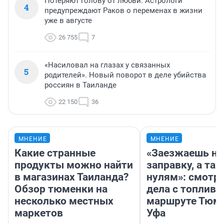
Потеряют голову от любви. Астрологи
4
предупреждают Раков о переменах в жизни
уже в августе
26 755
7
«Насиловал на глазах у связанных
5
родителей». Новый поворот в деле убийства
россиян в Таиланде
22 150
36
МНЕНИЕ
МНЕНИЕ
Какие странные
«Заезжаешь на
продукты можно найти
заправку, а там
в магазинах Таиланда?
нулям»: смотри
Обзор тюменки на
дела с топливо
несколько местных
маршруте Тюм
маркетов
Уфа