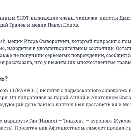
.
 данным SHOT, выжившие члены экипажа: пилоты Дми
дий Грачёв и медик Павел Попов.
sh, медик Игорь Сывороткин, который попросил о по
фы, находится в удовлетворительном состоянии. Оста
акже не получили серьезных повреждений, сообщил S
ия рассказала, что у выживших множественные трав
сь?
con 10 (RA-09011) вылетел с подмосковного аэродрома 
аря. Он направился за парой Анной и Анатолием Ев
следующий день лайнер должен был доставить их в Мос
по маршруту Гая (Индия) — Ташкент — аэропорт Жуков
асть). Пролетая над Афганистаном, самолет пропал с р