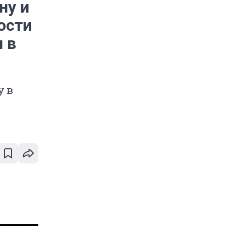
ну и
ости
 в
у в