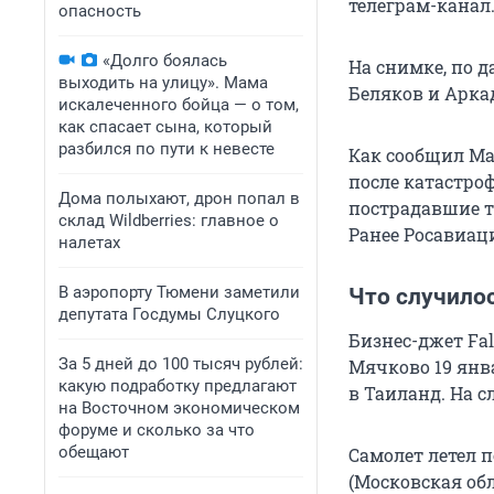
телеграм-канал
опасность
«Долго боялась
На снимке, по
выходить на улицу». Мама
Беляков и Арка
искалеченного бойца — о том,
как спасает сына, который
разбился по пути к невесте
Как сообщил Ma
после катастро
Дома полыхают, дрон попал в
пострадавшие т
склад Wildberries: главное о
Ранее Росавиац
налетах
В аэропорту Тюмени заметили
Что случило
депутата Госдумы Слуцкого
Бизнес-джет Fal
За 5 дней до 100 тысяч рублей:
Мячково 19 янв
какую подработку предлагают
в Таиланд. На 
на Восточном экономическом
форуме и сколько за что
обещают
Самолет летел 
(Московская обл