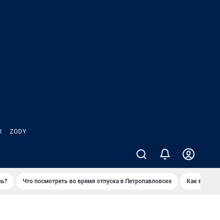
Ы
ZODY
нь?
Что посмотреть во время отпуска в Петропавловске
Как выжива