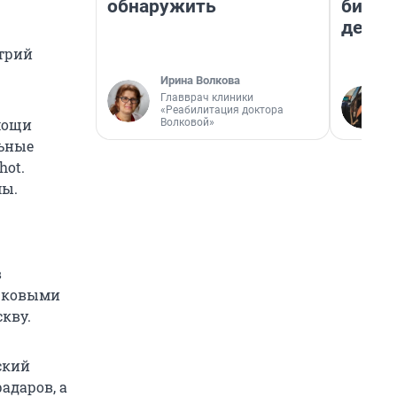
обнаружить
бизне
дешев
трий
Ирина Волкова
Главврач клиники
«Реабилитация доктора
мощи
Волковой»
льные
hot.
мы.
в
сюковыми
кву.
ский
адаров, а