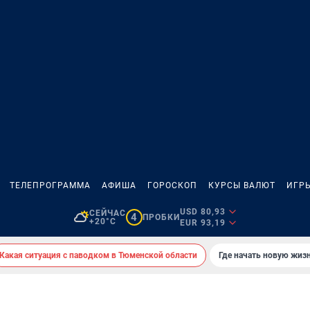
ТЕЛЕПРОГРАММА
АФИША
ГОРОСКОП
КУРСЫ ВАЛЮТ
ИГР
USD 80,93
СЕЙЧАС
4
ПРОБКИ
+20°C
EUR 93,19
Какая ситуация с паводком в Тюменской области
Где начать новую жиз