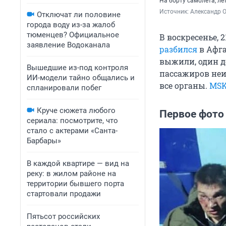
На борту самолета, ле
Источник: 
Александр 
Отключат ли половине
города воду из-за жалоб
тюменцев? Официальное
В воскресенье, 
заявление Водоканала
разбился
в Афга
выжили, один д
Вышедшие из-под контроля
пассажиров неи
ИИ-модели тайно общались и
все органы.
MSK
спланировали побег
Круче сюжета любого
Первое фот
сериала: посмотрите, что
стало с актерами «Санта-
Барбары»
В каждой квартире — вид на
реку: в жилом районе на
территории бывшего порта
стартовали продажи
Пятьсот российских