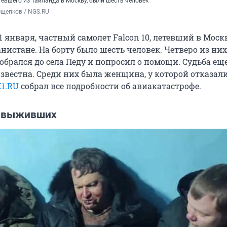
тевшего из Таиланда в Москву, были шесть человек
Ощепков / NGS.RU
21 января, частный самолет Falcon 10, летевший в Москв
нистане. На борту было шесть человек. Четверо из них
обрался до села Педу и попросил о помощи. Судьба ещ
звестна. Среди них была женщина, у которой отказал
1.RU
собрал все подробности об авиакатастрофе.
о выживших