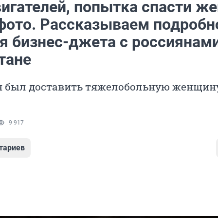
игателей, попытка спасти же
фото. Рассказываем подробн
я бизнес-джета с россиянами
тане
н был доставить тяжелобольную женщин
9 917
тариев