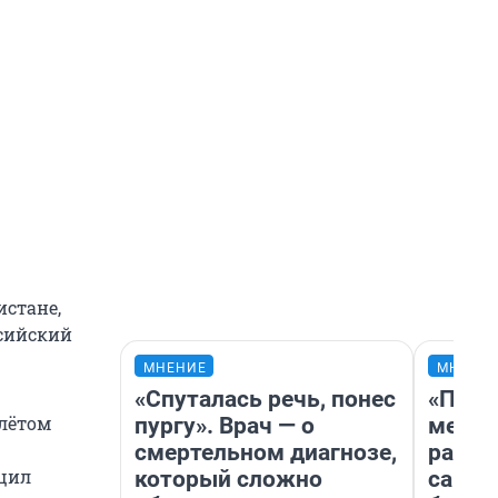
стане,
ссийский
МНЕНИЕ
МНЕНИ
«Спуталась речь, понес
«Поку
илётом
пургу». Врач — о
мешке
смертельном диагнозе,
расска
бщил
который сложно
самом