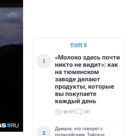
ТОП 5
«Молоко здесь почти
1
никто не видит»: как
на тюменском
заводе делают
продукты, которые
вы покупаете
каждый день
96 571
131
Думали, что говорят с
2
полицейским. Тайское