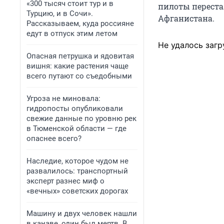
«300 тысяч стоит тур и в
пилоты перестал
Турцию, и в Сочи».
Афганистана.
Рассказываем, куда россияне
едут в отпуск этим летом
Не удалось загр
Опасная петрушка и ядовитая
вишня: какие растения чаще
всего путают со съедобными
Угроза не миновала:
гидропосты опубликовали
свежие данные по уровню рек
в Тюменской области — где
опаснее всего?
Наследие, которое чудом не
развалилось: транспортный
эксперт разнес миф о
«вечных» советских дорогах
Машину и двух человек нашли
в канаве, один был мертв. В