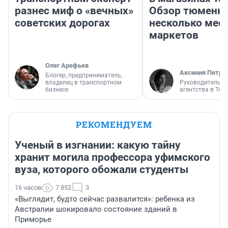
разнес миф о «вечных»
Обзор тюменки
советских дорогах
несколько мес
маркетов
Олег Арефьев
Аксиния Петро
Блогер, предприниматель,
владелец в транспортном
Руководитель м
бизнесе
агентства в Тю
РЕКОМЕНДУЕМ
Ученый в изгнании: какую тайну
хранит могила профессора уфимского
вуза, которого обожали студенты
16 часов
7 852
3
«Выглядит, будто сейчас развалится»: ребенка из
Австралии шокировало состояние зданий в
Приморье