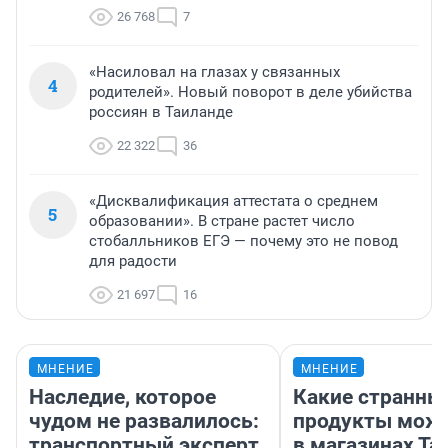
26 768
7
«Насиловал на глазах у связанных
4
родителей». Новый поворот в деле убийства
россиян в Таиланде
22 322
36
«Дисквалификация аттестата о среднем
5
образовании». В стране растет число
стобалльников ЕГЭ — почему это не повод
для радости
21 697
16
МНЕНИЕ
МНЕНИЕ
Наследие, которое
Какие странны
чудом не развалилось:
продукты можн
транспортный эксперт
в магазинах Та