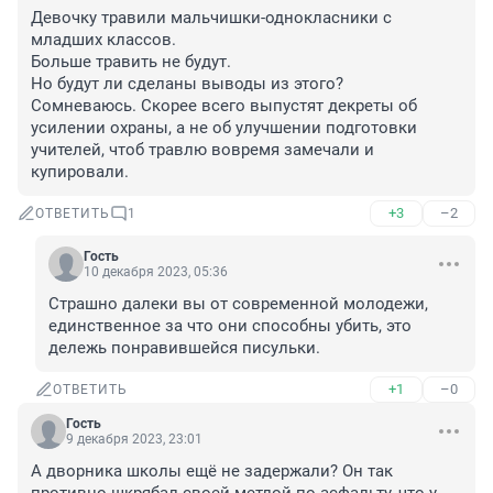
Девочку травили мальчишки-однокласники с 
младших классов.

Больше травить не будут.

Но будут ли сделаны выводы из этого?

Сомневаюсь. Скорее всего выпустят декреты об 
усилении охраны, а не об улучшении подготовки 
учителей, чтоб травлю вовремя замечали и 
купировали.
+3
–2
ОТВЕТИТЬ
1
Гость
10 декабря 2023, 05:36
Страшно далеки вы от современной молодежи, 
единственное за что они способны убить, это 
дележь понравившейся писульки.
+1
–0
ОТВЕТИТЬ
Гость
9 декабря 2023, 23:01
А дворника школы ещё не задержали? Он так 