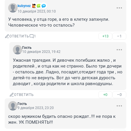
kubynez
10 декабря 2023, 00:10
У человека, у отца горе, а его в клетку запхнули. 
Человеческое что-то осталось?
+13
–1
ОТВЕТИТЬ
1
Гость
10 декабря 2023, 19:42
Ужасная трагедия. И девочек погибших жалко , и 
родителей , и отца как не странно. Было три дочери 
- осталось две. Ладно, посадят,отсидит года три , но 
детей-то не вернуть. Вот до чего детская дурость 
доводит , когда родители и школа равнодушны.
+0
–0
ОТВЕТИТЬ
Гость
9 декабря 2023, 23:20
скоро мужиком будить опасно рождат..!!! не пора к 
жен. УК ПОМЕНЯТЬ!!!