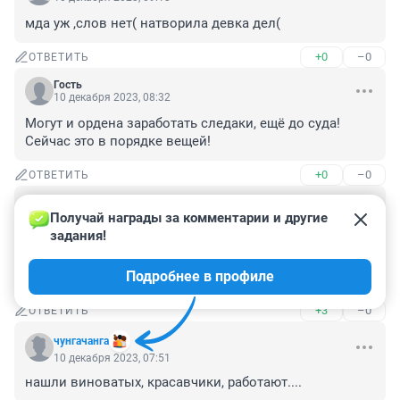
мда уж ,слов нет( натворила девка дел(
+0
–0
ОТВЕТИТЬ
Гость
10 декабря 2023, 08:32
Могут и ордена заработать следаки, ещё до суда! 
Сейчас это в порядке вещей!
+0
–0
ОТВЕТИТЬ
Гость
10 декабря 2023, 08:29
Получай награды за комментарии и другие 
задания!
А с чего его виноватым то сделали? Она в тех 
стреляла, кого считала виновными, и кто её обижал! 
Подробнее в профиле
А то есть в класс! А не в родителей!
+3
–0
ОТВЕТИТЬ
чунгачанга
10 декабря 2023, 07:51
нашли виноватых, красавчики, работают....