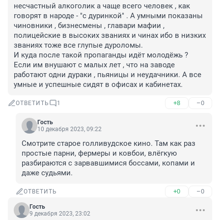
несчастный алкоголик а чаще всего человек , как 
говорят в народе - "с дуринкой" . А умными показаны 
чиновники , бизнесмены , главари мафии , 
полицейские в высоких званиях и чинах ибо в низких 
званиях тоже все глупые дуроломы.

И куда после такой пропаганды идёт молодёжь ? 
Если им внушают с малых лет , что на заводе 
работают одни дураки , пьяницы и неудачники. А все 
умные и успешные сидят в офисах и кабинетах.
+8
–0
ОТВЕТИТЬ
1
Гость
10 декабря 2023, 09:22
Смотрите старое голливудское кино. Там как раз 
простые парни, фермеры и ковбои, влёгкую 
разбираются с зарвавшимися боссами, копами и 
даже судьями.
+0
–0
ОТВЕТИТЬ
Гость
9 декабря 2023, 23:02