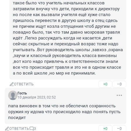
такое было что учитель начальных классов 
затравили внучку что дети, приходили к директору 
но после как вызвали учителя ещё хуже стало 
пришлось перевести в другую школу а отец сдесь 
не причем ищут козла отпущения чтоб другим не 
повадно было, так что там давно мохровая травля 
идёт .Легко рассуждать когда не касается ,дети 
сейчас скрытные и переходный возрас тоже надо 
учитывать .Вот руководитель школы ,завхоз ,охрана 
,заучи и классный руководитель класса виновны 
,вот кого надо привлечь к ответственности знали 
все что происходит травля и это не в одном классе 
а по всей школе ,но мер не принимали.
+0
–0
ОТВЕТИТЬ
Гость
10 декабря 2023, 02:52
папа виновен в том что не обеспечил сохранность 
оружия ну идома что происходило надо понять пусть 
посидит
+0
–0
ОТВЕТИТЬ
3