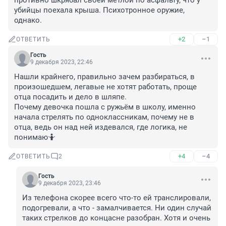
противно шкрябал своей метлой по асфальту, что у 
убийцы поехала крыша. Психотронное оружие, 
однако.
+2
–1
ОТВЕТИТЬ
Гость
9 декабря 2023, 22:46
Нашли крайнего, правильно зачем разбираться, в 
произошедшем, легавые не хотят работать, проще 
отца посадить и дело в шляпе.

Почему девочка пошла с ружьём в школу, именно 
начала стрелять по одноклассникам, почему не в 
отца, ведь он над ней издевался, где логика, не 
понимаю🤷
+4
–4
ОТВЕТИТЬ
2
Гость
9 декабря 2023, 23:46
Из телефона скорее всего что-то ей транслировали, 
подогревали, а что - замалчивается. Ни один случай 
таких стрелков до концасне разобран. Хотя и очень 