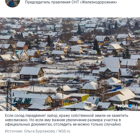
Председатель правления СНТ «Железнодорожник»
Если сосед передвинет забор, кражу собственной земли не заметить
невозможно. Но если ему важнее увеличение размера участка в
официальных документах, отследить ее можно только случайно
Источник: 
Ольга Бурлакова / NGS.ru