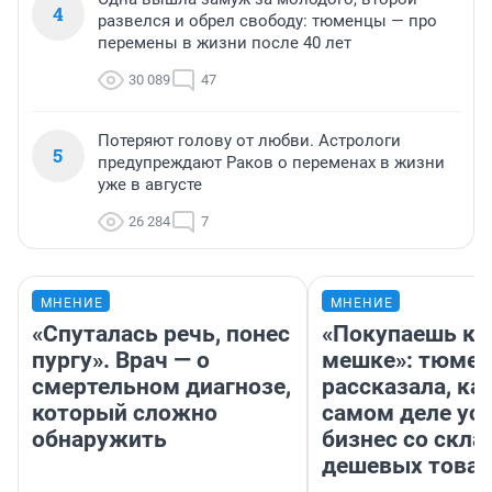
4
развелся и обрел свободу: тюменцы — про
перемены в жизни после 40 лет
30 089
47
Потеряют голову от любви. Астрологи
5
предупреждают Раков о переменах в жизни
уже в августе
26 284
7
МНЕНИЕ
МНЕНИЕ
«Спуталась речь, понес
«Покупаешь ко
пургу». Врач — о
мешке»: тюмен
смертельном диагнозе,
рассказала, как
который сложно
самом деле ус
обнаружить
бизнес со скл
дешевых това