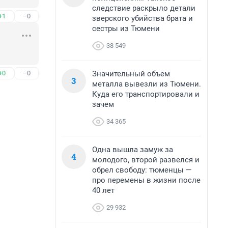
следствие раскрыло детали
+1
–0
зверского убийства брата и
сестры из Тюмени
38 549
Значительный объем
+0
–0
3
металла вывезли из Тюмени.
Куда его транспортировали и
зачем
34 365
Одна вышла замуж за
4
молодого, второй развелся и
обрел свободу: тюменцы —
про перемены в жизни после
40 лет
29 932