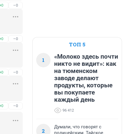
+0
–0
+0
–0
ТОП 5
«Молоко здесь почти
1
никто не видит»: как
на тюменском
+0
–0
заводе делают
продукты, которые
вы покупаете
каждый день
+0
–0
96 412
Думали, что говорят с
2
полицейским. Тайское