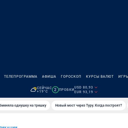
ТЕЛЕПРОГРАММА
АФИША
ГОРОСКОП
КУРСЫ ВАЛЮТ
ИГР
USD 80,93
СЕЙЧАС
2
ПРОБКИ
+19°C
EUR 93,19
бменяла однушку на трешку
Новый мост через Туру. Когда построят?