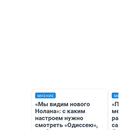
МНЕНИЕ
МНЕНИ
«Мы видим нового
«Поку
Нолана»: с каким
мешке
настроем нужно
расска
смотреть «Одиссею»,
самом