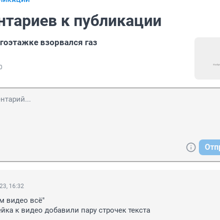
БЛИКАЦИИ
нтариев к публикации
гоэтажке взорвался газ
0
Отп
23, 16:32
м видео всё"

йка к видео добавили пару строчек текста