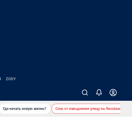
Ы
ZODY
Где начать новую жизнь?
Спас от наводнения улицу на Лесобазе
Д