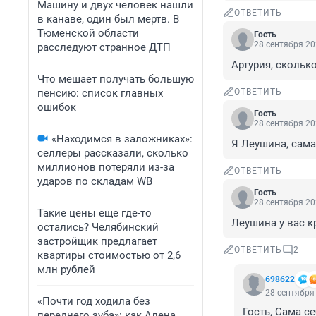
Машину и двух человек нашли
ОТВЕТИТЬ
в канаве, один был мертв. В
Тюменской области
Гость
28 сентября 20
расследуют странное ДТП
Артурия, скольк
Что мешает получать большую
пенсию: список главных
ОТВЕТИТЬ
ошибок
Гость
28 сентября 20
«Находимся в заложниках»:
Я Леушина, сама
селлеры рассказали, сколько
миллионов потеряли из-за
ОТВЕТИТЬ
ударов по складам WB
Гость
28 сентября 20
Такие цены еще где-то
Леушина у вас к
остались? Челябинский
застройщик предлагает
ОТВЕТИТЬ
2
квартиры стоимостью от 2,6
млн рублей
698622
28 сентября 
«Почти год ходила без
Гость, Сама се
переднего зуба»: как Алена