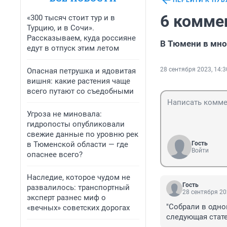
ПЕРЕЙТИ К ПУ
6 комме
«300 тысяч стоит тур и в
Турцию, и в Сочи».
Рассказываем, куда россияне
В Тюмени в мно
едут в отпуск этим летом
28 сентября 2023, 14:3
Опасная петрушка и ядовитая
вишня: какие растения чаще
всего путают со съедобными
Угроза не миновала:
гидропосты опубликовали
свежие данные по уровню рек
в Тюменской области — где
Гость
Войти
опаснее всего?
Наследие, которое чудом не
Гость
развалилось: транспортный
28 сентября 20
эксперт разнес миф о
"Собрали в одно
«вечных» советских дорогах
следующая стате