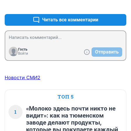
пожилые люди и немало среди них с банальной 
+5
–0
деменцией и старческим склерозом....Не выключила 
бабулька газ и..... В общем пусть учатся пользоваться 
электрическими плитами....
Читать все комментарии
Гость
Отправить
Войти
Новости СМИ2
ТОП 5
«Молоко здесь почти никто не
1
видит»: как на тюменском
заводе делают продукты,
которые вы покупаете каждый