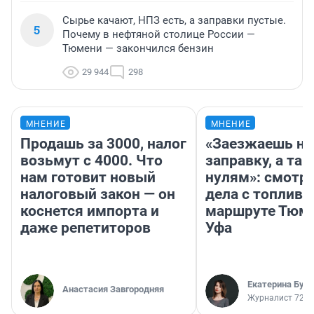
Сырье качают, НПЗ есть, а заправки пустые.
5
Почему в нефтяной столице России —
Тюмени — закончился бензин
29 944
298
МНЕНИЕ
МНЕНИЕ
Продашь за 3000, налог
«Заезжаешь на
возьмут с 4000. Что
заправку, а там
нам готовит новый
нулям»: смотри
налоговый закон — он
дела с топливо
коснется импорта и
маршруте Тюм
даже репетиторов
Уфа
Екатерина Бур
Анастасия Завгородняя
Журналист 72.R