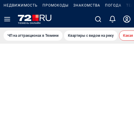
НЕДВИЖИМОСТЬ
ПРОМОКОДЫ
ЗНАКОМСТВА
ПОГОДА
ТЕ
ЧП на аттракционах в Тюмени
Квартиры с видом на реку
Какая