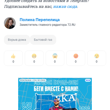
Удобнее следить за новостями в Telegram?
Подписывайтесь на нас,
нажав сюда
.
Полина Перепелица
Заместитель главного редактора 72.RU
Взрыв дома
Бытовой газ
0
0
0
0
0
РЕКЛАМА • EA-M.ORG