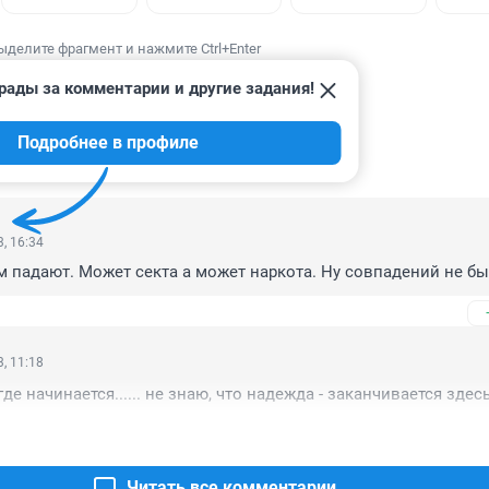
ыделите фрагмент и нажмите Ctrl+Enter
рады за комментарии и другие задания!
Подробнее в профиле
ИИ
22
, 16:34
м падают. Может секта а может наркота. Ну совпадений не б
, 11:18
где начинается...... не знаю, что надежда - заканчивается здесь
Читать все комментарии