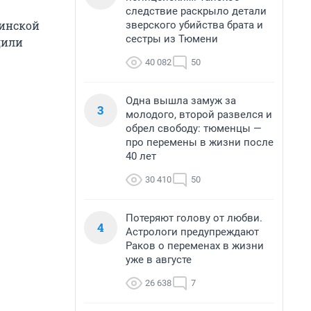
следствие раскрыло детали
цинской
зверского убийства брата и
сестры из Тюмени
дили
40 082
50
Одна вышла замуж за
3
молодого, второй развелся и
обрел свободу: тюменцы —
про перемены в жизни после
40 лет
30 410
50
Потеряют голову от любви.
4
Астрологи предупреждают
Раков о переменах в жизни
уже в августе
26 638
7