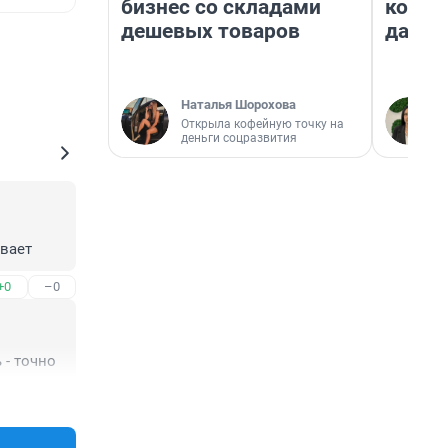
бизнес со складами
косне
дешевых товаров
даже 
Наталья Шорохова
Открыла кофейную точку на
деньги соцразвития
ывает
+0
–0
 - точно
+0
–0