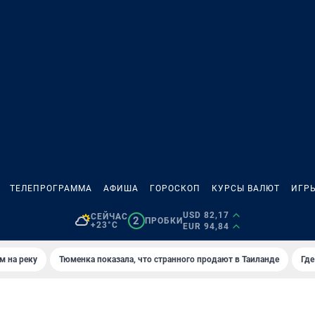
ТЕЛЕПРОГРАММА
АФИША
ГОРОСКОП
КУРСЫ ВАЛЮТ
ИГР
USD 82,17
СЕЙЧАС
2
ПРОБКИ
+23°C
EUR 94,84
м на реку
Тюменка показала, что странного продают в Таиланде
Где