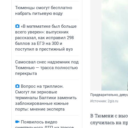
Тюменцы смогут бесплатно
набрать питьевую воду
«В математике был больше
всего уверен»: выпускник
рассказал, как исправил 298
баллов за ЕГЭ на 300 и
поступил в престижный вуз
Самосвал снес надземник под
Тюменью — трасса полностью
перекрыта
Вопрос на триллион.
Смогут ли зерновые
Предварительно, деву
терминалы Балтики заменить
Источник: 
2gis.ru
заблокированные южные
порты: мнение эксперта
В Тюмени с выс
Появилось видео
случилась на пр
смертельного ДТП на трассе