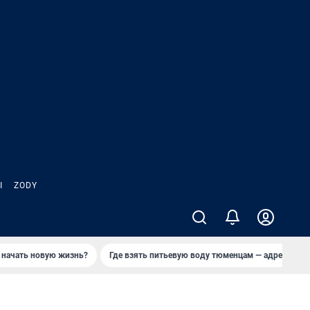
Ы
ZODY
 начать новую жизнь?
Где взять питьевую воду тюменцам — адреса