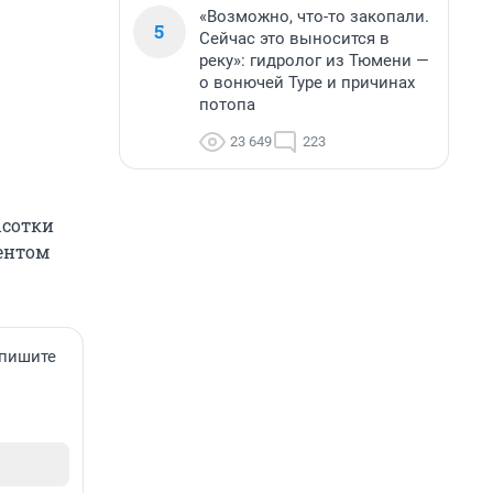
«Возможно, что-то закопали.
5
Сейчас это выносится в
реку»: гидролог из Тюмени —
о вонючей Туре и причинах
потопа
23 649
223
ысотки
ентом
апишите