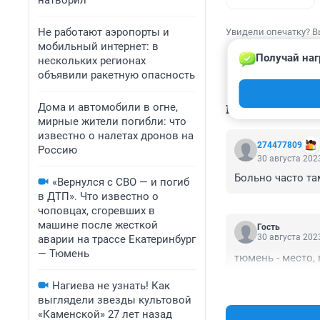
натворил
Не работают аэропорты и
Увидели опечатку? В
мобильный интернет: в
Получай наг
нескольких регионах
объявили ракетную опасность
Дома и автомобили в огне,
КОММЕНТАР
мирные жители погибли: что
известно о налетах дронов на
274477809
Россию
30 августа 2023
Больно часто та
«Вернулся с СВО — и погиб
в ДТП». Что известно о
чоповцах, сгоревших в
машине после жесткой
Гость
30 августа 2023
аварии на трассе Екатеринбург
— Тюмень
тюмень - место, 
Нагиева не узнать! Как
выглядели звезды культовой
«Каменской» 27 лет назад