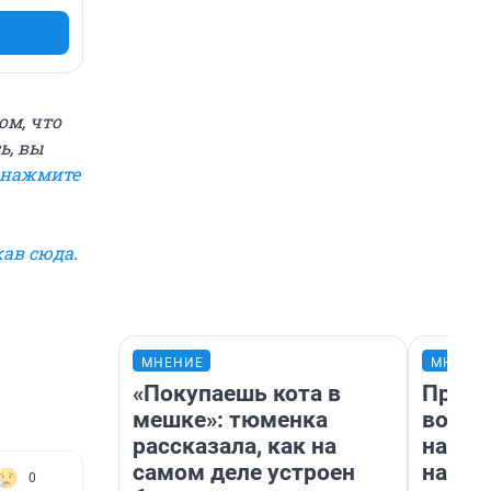
ом, что
ь, вы
нажмите
ав сюда
.
МНЕНИЕ
МНЕНИ
«Покупаешь кота в
Прода
мешке»: тюменка
возьм
рассказала, как на
нам г
самом деле устроен
налог
0