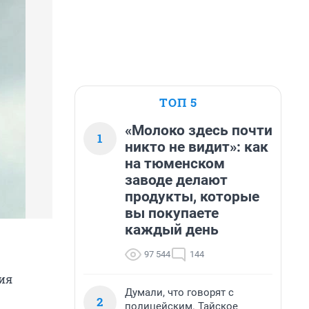
ТОП 5
«Молоко здесь почти
1
никто не видит»: как
на тюменском
заводе делают
продукты, которые
вы покупаете
каждый день
97 544
144
дия
Думали, что говорят с
2
полицейским. Тайское