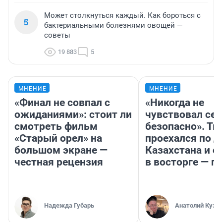
Может столкнуться каждый. Как бороться с
5
бактериальными болезнями овощей —
советы
19 883
5
МНЕНИЕ
МНЕНИЕ
«Финал не совпал с
«Никогда не
ожиданиями»: стоит ли
чувствовал себ
смотреть фильм
безопасно». Т
«Старый орел» на
проехался по 
большом экране —
Казахстана и о
честная рецензия
в восторге — п
Надежда Губарь
Анатолий Кузн