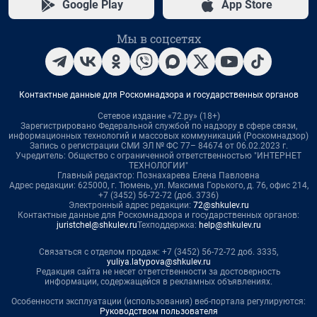
Google Play
App Store
Мы в соцсетях
Контактные данные для Роскомнадзора и государственных органов
Сетевое издание «72.ру» (18+)
Зарегистрировано Федеральной службой по надзору в сфере связи,
информационных технологий и массовых коммуникаций (Роскомнадзор)
Запись о регистрации СМИ ЭЛ № ФС 77– 84674 от 06.02.2023 г.
Учредитель: Общество с ограниченной ответственностью "ИНТЕРНЕТ
ТЕХНОЛОГИИ"
Главный редактор: Познахарева Елена Павловна
Адрес редакции: 625000, г. Тюмень, ул. Максима Горького, д. 76, офис 214,
+7 (3452) 56-72-72 (доб. 3736)
Электронный адрес редакции:
72@shkulev.ru
Контактные данные для Роскомнадзора и государственных органов:
juristchel@shkulev.ru
Техподдержка:
help@shkulev.ru
Связаться с отделом продаж: +7 (3452) 56-72-72 доб. 3335,
yuliya.latypova@shkulev.ru
Редакция сайта не несет ответственности за достоверность
информации, содержащейся в рекламных объявлениях.
Особенности эксплуатации (использования) веб-портала регулируются:
Руководством пользователя