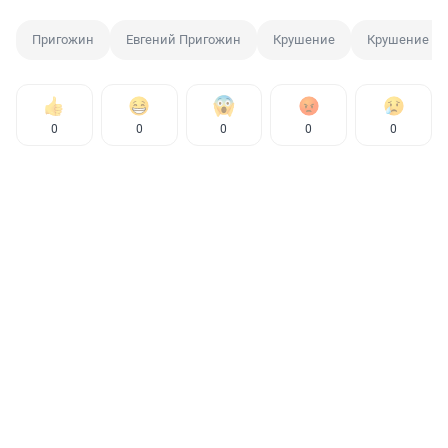
Пригожин
Евгений Пригожин
Крушение
Крушение са
0
0
0
0
0