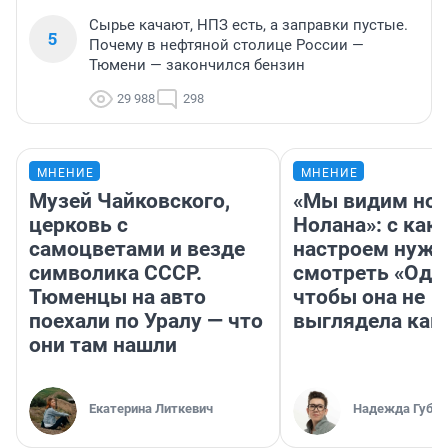
Сырье качают, НПЗ есть, а заправки пустые.
5
Почему в нефтяной столице России —
Тюмени — закончился бензин
29 988
298
МНЕНИЕ
МНЕНИЕ
Музей Чайковского,
«Мы видим нов
церковь с
Нолана»: с как
самоцветами и везде
настроем нужн
символика СССР.
смотреть «Оди
Тюменцы на авто
чтобы она не
поехали по Уралу — что
выглядела как
они там нашли
Екатерина Литкевич
Надежда Губар