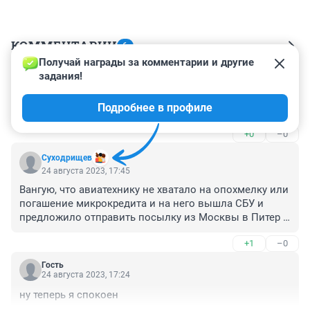
КОММЕНТАРИИ
6
Получай награды за комментарии и другие 
задания!
Гость
24 августа 2023, 20:52
Подробнее в профиле
Уж этот то расследует, как укажут
+0
–0
Суходрищев
24 августа 2023, 17:45
Вангую, что авиатехнику не хватало на опохмелку или 
погашение микрокредита и на него вышла СБУ и 
предложило отправить посылку из Москвы в Питер в 
нише шасси. Там типа её примут.
+1
–0
Гость
24 августа 2023, 17:24
ну теперь я спокоен