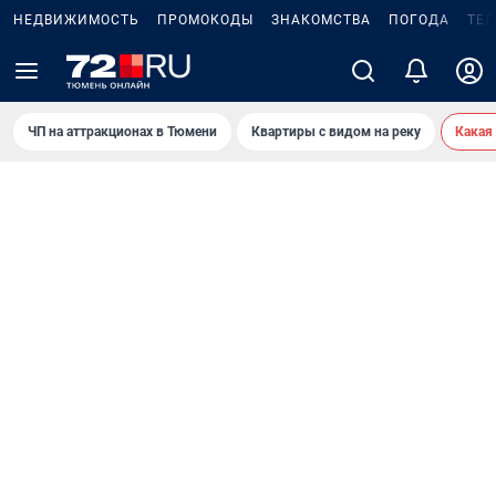
НЕДВИЖИМОСТЬ
ПРОМОКОДЫ
ЗНАКОМСТВА
ПОГОДА
ТЕ
ЧП на аттракционах в Тюмени
Квартиры с видом на реку
Какая