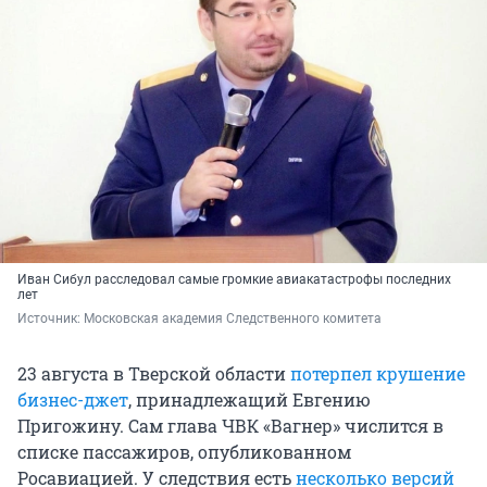
Иван Сибул расследовал самые громкие авиакатастрофы последних
лет
Источник: 
Московская академия Следственного комитета
23 августа в Тверской области
потерпел крушение
бизнес-джет
, принадлежащий Евгению
Пригожину. Сам глава ЧВК «Вагнер» числится в
списке пассажиров, опубликованном
Росавиацией. У следствия есть
несколько версий