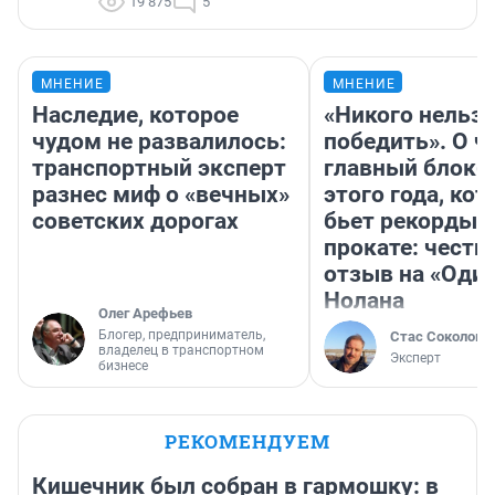
19 875
5
МНЕНИЕ
МНЕНИЕ
Наследие, которое
«Никого нельз
чудом не развалилось:
победить». О ч
транспортный эксперт
главный блокб
разнес миф о «вечных»
этого года, ко
советских дорогах
бьет рекорды 
прокате: честн
отзыв на «Оди
Нолана
Олег Арефьев
Блогер, предприниматель,
Стас Соколов
владелец в транспортном
Эксперт
бизнесе
РЕКОМЕНДУЕМ
Кишечник был собран в гармошку: в