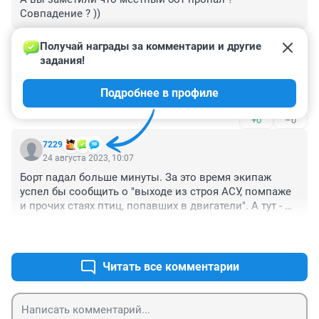
Совпадение ? ))
+0
–0
Получай награды за комментарии и другие 
задания!
Гость
24 августа 2023, 10:13
Подробнее в профиле
это же очевидная месть, сами знаете кого
+0
–0
7229
24 августа 2023, 10:07
Борт падал больше минуты. За это время экипаж 
успел бы сообщить о "выходе из строя АСУ, помпаже 
и прочих стаях птиц, попавших в двигатели". А тут - 
тишина, что с огромной вероятностью говорит о 
+1
–0
смерти экипажа еще в небе.
Читать все комментарии