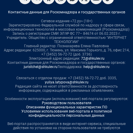
Контактные данные для Роскомнадзора и государственных органов
Сетевое издание «72.ру» (18+)
Зарегистрировано Федеральной службой по надзору в сфере связи,
информационных технологий и массовых коммуникаций (Роскомнадзор)
Запись о регистрации СМИ ЭЛ № ФС 77– 84674 от 06.02.2023 г.
Учредитель: Общество с ограниченной ответственностью "ИНТЕРНЕТ
ТЕХНОЛОГИИ"
Главный редактор: Познахарева Елена Павловна
Адрес редакции: 625000, г. Тюмень, ул. Максима Горького, д. 76, офис 214,
+7 (3452) 56-72-72 (доб. 3736)
Электронный адрес редакции:
72@shkulev.ru
Контактные данные для Роскомнадзора и государственных органов:
juristchel@shkulev.ru
Техподдержка:
help@shkulev.ru
Связаться с отделом продаж: +7 (3452) 56-72-72 доб. 3335,
yuliya.latypova@shkulev.ru
Редакция сайта не несет ответственности за достоверность
информации, содержащейся в рекламных объявлениях.
Особенности эксплуатации (использования) веб-портала регулируются:
Руководством пользователя
Описанием функциональных характеристик ПО
Условиями использования веб-портала и политикой
конфиденциальности персональных данных
Веб-портал распространяется в виде интернет-сервиса, специальные
действия по установке на стороне пользователя не требуются