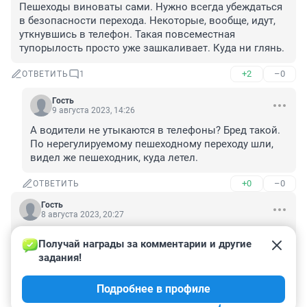
Пешеходы виноваты сами. Нужно всегда убеждаться 
в безопасности перехода. Некоторые, вообще, идут, 
уткнувшись в телефон. Такая повсеместная 
тупорылость просто уже зашкаливает. Куда ни глянь.
+2
–0
ОТВЕТИТЬ
1
Гость
9 августа 2023, 14:26
А водители не утыкаются в телефоны? Бред такой. 
По нерегулируемому пешеходному переходу шли, 
видел же пешеходник, куда летел.
+0
–0
ОТВЕТИТЬ
Гость
8 августа 2023, 20:27
Это ж с какой скоростью он ехал по дороге при 
Получай награды за комментарии и другие 
ослепляющем солнце? Прям вот ехал все было 
задания!
хорошо и тут на тебе, солнце ослепило, а ребенка не 
вернуть… плачу… сил родителям пережить горе, 
Подробнее в профиле
светлая память ангелочку!