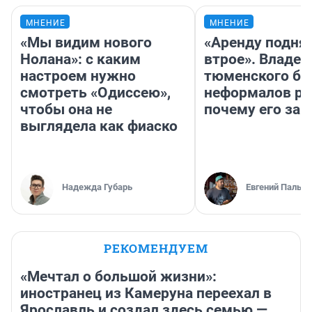
МНЕНИЕ
МНЕНИЕ
«Мы видим нового
«Аренду подня
Нолана»: с каким
втрое». Владел
настроем нужно
тюменского ба
смотреть «Одиссею»,
неформалов ра
чтобы она не
почему его за
выглядела как фиаско
Надежда Губарь
Евгений Пальян
РЕКОМЕНДУЕМ
«Мечтал о большой жизни»:
иностранец из Камеруна переехал в
Ярославль и создал здесь семью —