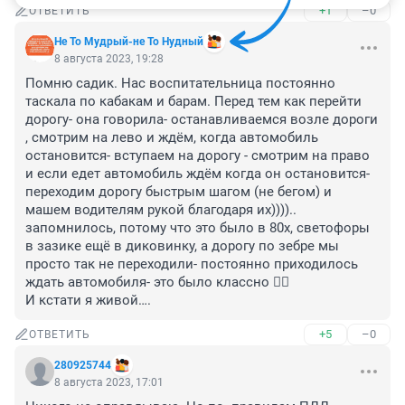
+1
–0
ОТВЕТИТЬ
Не То Мудрый-не То Нудный
8 августа 2023, 19:28
Помню садик. Нас воспитательница постоянно 
таскала по кабакам и барам. Перед тем как перейти 
дорогу- она говорила- останавливаемся возле дороги 
, смотрим на лево и ждём, когда автомобиль 
остановится- вступаем на дорогу - смотрим на право 
и если едет автомобиль ждём когда он остановится- 
переходим дорогу быстрым шагом (не бегом) и 
машем водителям рукой благодаря их)))).. 
запомнилось, потому что это было в 80х, светофоры 
в зазике ещё в диковинку, а дорогу по зебре мы 
просто так не переходили- постоянно приходилось 
ждать автомобиля- это было классно 👍🏻 

И кстати я живой….
+5
–0
ОТВЕТИТЬ
280925744
8 августа 2023, 17:01