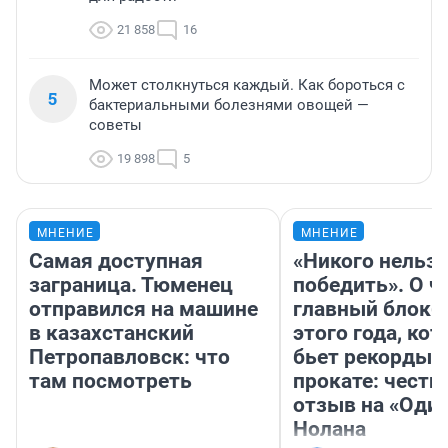
21 858
16
Может столкнуться каждый. Как бороться с
5
бактериальными болезнями овощей —
советы
19 898
5
МНЕНИЕ
МНЕНИЕ
Самая доступная
«Никого нельз
заграница. Тюменец
победить». О ч
отправился на машине
главный блокб
в казахстанский
этого года, ко
Петропавловск: что
бьет рекорды 
там посмотреть
прокате: честн
отзыв на «Оди
Нолана