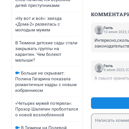
детей преступниками
КОММЕНТАР
«Ну вот и всё»: звезда
«Дома-2» развелась с
Гость
молодым мужем
10 июня 2023, 
Интересно,сколь
В Тюмени детские сады стали
законодательст
закрывать группы на
карантин. Чем болеют
малыши?
Гость
9 июня 2023, 0
Больше не скрывает:
А смысл хранить 
Полина Гагарина показала
романтичные кадры с новым
избранником
«Четырех мужей потеряла»:
Прохор Шаляпин проболтался
о новой возлюбленной
В Тюмени на Полевой