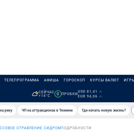
ТЕЛЕПРОГРАММА
АФИША
ГОРОСКОП
КУРСЫ ВАЛЮТ
ИГР
USD 81,41
СЕЙЧАС
0
ПРОБКИ
+14°C
EUR 94,06
на реку
ЧП на аттракционах в Тюмени
Где начать новую жизнь?
ССОВОЕ ОТРАВЛЕНИЕ СИДРОМ
ПОДРОБНОСТИ