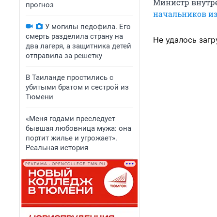
Министр внутр
прогноз
начальников из
У могилы педофила. Его
смерть разделила страну на
Не удалось загр
два лагеря, а защитника детей
отправила за решетку
В Таиланде простились с
убитыми братом и сестрой из
Тюмени
«Меня годами преследует
бывшая любовница мужа: она
портит жилье и угрожает».
Реальная история
РЕКЛАМА • OPENCOLLEGE-TMN.RU