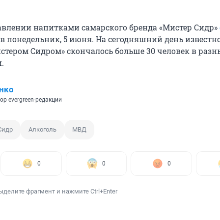
авлении напитками самарского бренда «Мистер Сидр»
в понедельник, 5 июня. На сегодняшний день известно,
стером Сидром» скончалось больше 30 человек в разн
.
нко
ор evergreen-редакции
Сидр
Алкоголь
МВД
0
0
0
ыделите фрагмент и нажмите Ctrl+Enter