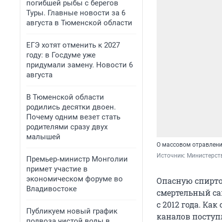
погибшей рыбы с берегов
Туры. Главные новости за 6
августа в Тюменской области
ЕГЭ хотят отменить к 2027
году: в Госдуме уже
придумали замену. Новости 6
августа
В Тюменской области
родились десятки двоен.
Почему одним везет стать
родителями сразу двух
малышей
О массовом отравлени
Источник: 
Министерст
Премьер‑министр Монголии
примет участие в
экономическом форуме во
Опасную спирто
Владивостоке
смертельный са
с 2012 года. Ка
Публикуем новый график
каналов поступ
подвоза чистой воды в