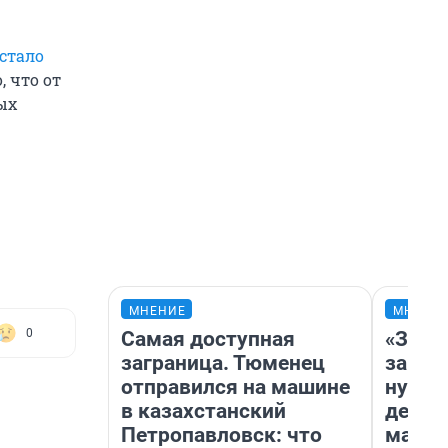
стало
 что от
ых
МНЕНИЕ
МНЕНИ
0
Самая доступная
«Заез
заграница. Тюменец
заправ
отправился на машине
нулям
в казахстанский
дела 
Петропавловск: что
маршр