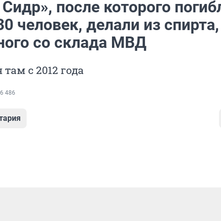
Сидр», после которого погиб
0 человек, делали из спирта,
ного со склада МВД
 там с 2012 года
6 486
тария