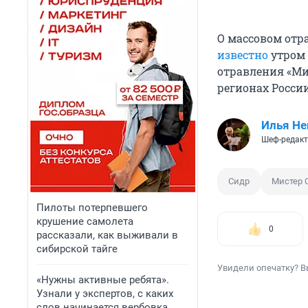
О массовом отр
известно
утром 
отравления «Ми
регионах России
Илья Не
Шеф-редакт
Сидр
Мистер 
Пилоты потерпевшего
крушение самолета
0
рассказали, как выживали в
сибирской тайге
Увидели опечатку? В
«Нужны активные ребята».
Узнали у экспертов, с каких
слов начинается вербовка