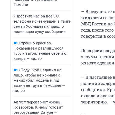
Тюмени
— В результате
«Простите нас за всё». С
жидкости со ск
телефона исчезнувшей в тайге
МВД России по С
семьи Усольцевых пришло
года, после тог
леденящее душу сообщение
говорится в со
Страшно красиво.
Показываем разлившуюся
По версии след
Туру и затопленные берега с
злоумышленнико
катера — видео
из него сделали
«Подушкой надавил на
лицо, чтобы не кричала»:
— В настоящее 
жених убил модель и год
полиции задерж
возил ее труп в чемодане —
сообщники. Кро
видео
склада и оказа
территорию, — 
Август перевернет жизнь
Козерогов. К чему готовит
ретроградный Сатурн —