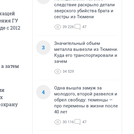
следствие раскрыло детали
зверского убийства брата и
ржащей
сестры из Тюмени
ения ГУ
39 226
47
е с 2012
Значительный объем
3
металла вывезли из Тюмени.
Куда его транспортировали и
зачем
а затем
34 529
Одна вышла замуж за
ми
4
молодого, второй развелся и
х
обрел свободу: тюменцы —
 охрану
про перемены в жизни после
40 лет
30 116
47