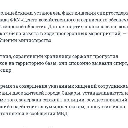
 полицейскими установлен факт хищения спиртосоде
лада ФКУ «Центр хозяйственного и сервисного обеспеч
амарской области». Данная партия хранилась на склад
о как была изъята в ходе проверочных мероприятий, —
общении министерства.
ствия, охранявший хранилище сержант пропустил
в на территорию базы, они спокойно вывезли спирт, 
 сидр.
время за совершение указанных хищений сотрудника
аны двое жителей города Самары, устанавливаются и
ме того, задержан сержант полиции, осуществлявший
вший содействие злоумышленникам, пропустив их на
уточняется в сообщении МВД.