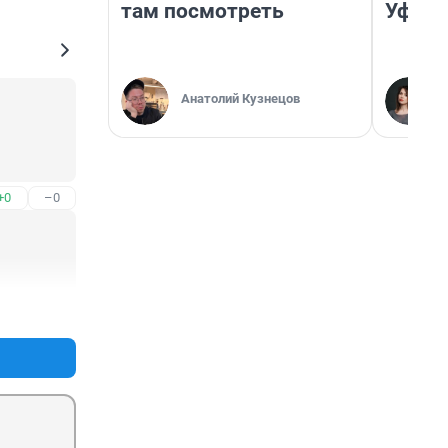
там посмотреть
Уфа
Анатолий Кузнецов
+0
–0
+2
–0