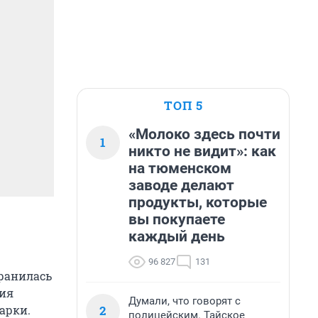
ТОП 5
«Молоко здесь почти
1
никто не видит»: как
на тюменском
заводе делают
продукты, которые
вы покупаете
каждый день
96 827
131
хранилась
ния
Думали, что говорят с
2
арки.
полицейским. Тайское