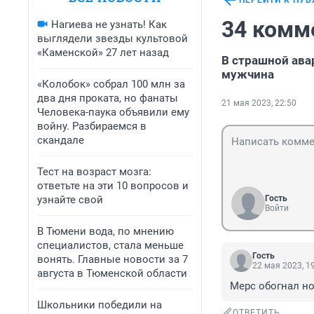
ПЕРЕЙТИ К ПУ
34 комм
Нагиева не узнать! Как
выглядели звезды культовой
«Каменской» 27 лет назад
В страшной ава
мужчина
«Колобок» собрал 100 млн за
два дня проката, но фанаты
21 мая 2023, 22:50
Человека-паука объявили ему
войну. Разбираемся в
скандале
Тест на возраст мозга:
ответьте на эти 10 вопросов и
узнайте свой
Гость
Войти
В Тюмени вода, по мнению
специалистов, стала меньше
Гость
вонять. Главные новости за 7
22 мая 2023, 1
августа в Тюменской области
Мерс обогнал но
Школьники победили на
ОТВЕТИТЬ