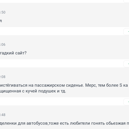
4:50
л
4:06
 гадкий сайт?
9:08
истёгиваться на пассажирском сиденье. Мерс, тем более S ка
ищенная с кучей подушек и тд.
8:48
деленки для автобусов,тоже есть любители гонять обьезжая 