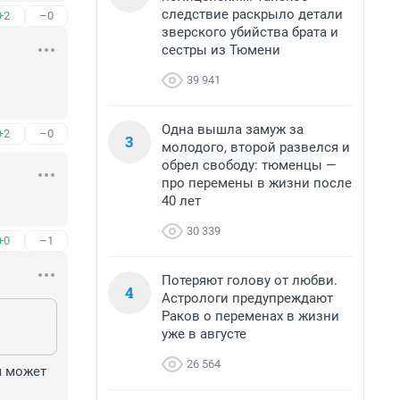
следствие раскрыло детали
+2
–0
зверского убийства брата и
сестры из Тюмени
39 941
Одна вышла замуж за
+2
–0
3
молодого, второй развелся и
обрел свободу: тюменцы —
про перемены в жизни после
40 лет
30 339
+0
–1
Потеряют голову от любви.
4
Астрологи предупреждают
Раков о переменах в жизни
уже в августе
26 564
 может 