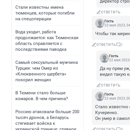
директор стр
Стали известны имена
ОТВЕТИТЬ
тюменцев, которые погибли
на спецоперации
Гость
22 мая 2023, 0
Вода уходит, работа
Чтобы так мерин
продолжается: как Тюменская
область справляется с
ОТВЕТИТЬ
1
последствиями паводка
Гость
22 мая 2023,
Самый сексуальный мужчина
Турции: чем Омер из
Да ну прям уж,
«Клюквенного щербета»
видел такую к
покорил женщин
ОТВЕТИТЬ
В Тюмени стало больше
Гость
комаров. В чем причина?
22 мая 2023, 0
Стало известно 
Россию атаковали больше 200
Кучеренко.

тысяч дронов, а Беларусь
Он умер в самол
стягивает войска к
украинской границе: главное
ОТВЕТИТЬ
3