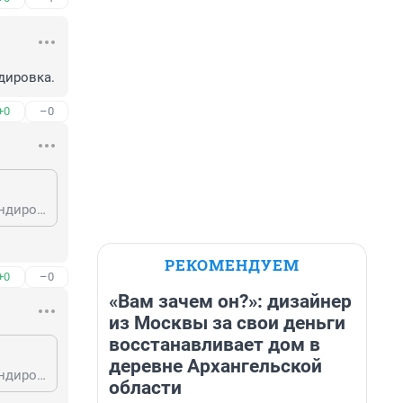
дировка.
+0
–0
Гость, Кубинцы видать перестарались с прочисткой дымохода у него.Командировка.
РЕКОМЕНДУЕМ
+0
–0
«Вам зачем он?»: дизайнер
из Москвы за свои деньги
восстанавливает дом в
деревне Архангельской
Гость, Кубинцы видать перестарались с прочисткой дымохода у него.Командировка.
области