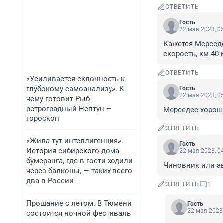
ОТВЕТИТЬ
Гость
22 мая 2023, 0
Кажется Мерседес
скорость, км 40
ОТВЕТИТЬ
«Усиливается склонность к
глубокому самоанализу». К
Гость
22 мая 2023, 0
чему готовит Рыб
ретроградный Нептун —
Мерседес хороши
гороскоп
ОТВЕТИТЬ
«Жила тут интеллигенция».
Гость
История сибирского дома-
22 мая 2023, 0
бумеранга, где в гости ходили
Чиновник или ав
через балконы, — таких всего
два в России
ОТВЕТИТЬ
1
Прощание с летом. В Тюмени
Гость
22 мая 2023,
состоится ночной фестиваль