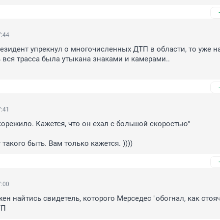
7:44
езидент упрекнул о многочисленных ДТП в области, то уже на
вся трасса была утыкана знаками и камерами.. 

7:41
орежило. Кажется, что он ехал с большой скоростью"

 такого быть. Вам только кажется. ))))
7:00
ен найтись свидетель, которого Мерседес "обогнал, как стояче
ТП