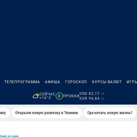
ТЕЛЕПРОГРАММА
АФИША
ГОРОСКОП
КУРСЫ ВАЛЮТ
ИГР
USD 82,17
СЕЙЧАС
0
ПРОБКИ
+16°C
EUR 94,84
еку
Открыли новую развязку в Тюмени
Где начать новую жизнь?