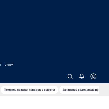
Ы
ZODY
Тюменец показал паводок с высоты
Заявление водоканала про запа