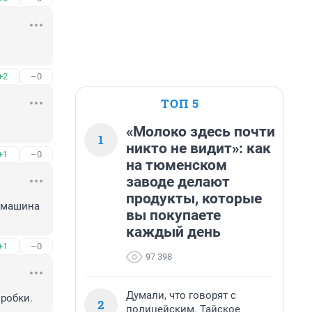
+2
–0
ТОП 5
«Молоко здесь почти
1
никто не видит»: как
+1
–0
на тюменском
заводе делают
продукты, которые
 машина 
вы покупаете
каждый день
+1
–0
97 398
Думали, что говорят с
пробки.
2
полицейским. Тайское