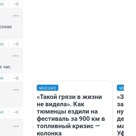
+3
–0
сокая 
+3
–0
 час.
+0
–0
МНЕНИЕ
МНЕНИ
«Такой грязи в жизни
«Заез
не видела». Как
заправ
тюменцы ездили на
нулям
+0
–0
фестиваль за 900 км в
дела 
топливный кризис —
маршр
колонка
Уфа