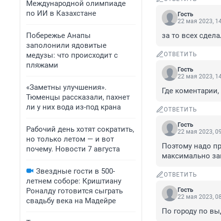
Международной олимпиаде
по ИИ в Казахстане
Гость
22 мая 2023, 1
Побережье Анапы
за то всех сдела
заполонили ядовитые
медузы: что происходит с
ОТВЕТИТЬ
пляжами
Гость
22 мая 2023, 1
«Заметны улучшения».
Где коментарии,
Тюменцы рассказали, пахнет
ли у них вода из-под крана
ОТВЕТИТЬ
Гость
Рабочий день хотят сократить,
22 мая 2023, 0
но только летом — и вот
Поэтому надо пр
почему. Новости 7 августа
максимально защ
Звездные гости в 500-
ОТВЕТИТЬ
летнем соборе: Криштиану
Роналду готовится сыграть
Гость
22 мая 2023, 0
свадьбу века на Мадейре
По городу по вы