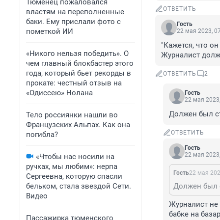
Тюменец пожаловался
ОТВЕТИТЬ
властям на переполненные
баки. Ему прислали фото с
Гость
пометкой ИИ
22 мая 2023, 0
"Кажется, что он
«Никого нельзя победить». О
Журналист долж
чем главный блокбастер этого
года, который бьет рекорды в
ОТВЕТИТЬ
2
прокате: честный отзыв на
«Одиссею» Нолана
Гость
22 мая 2023,
Должен был ст
Тело россиянки нашли во
Французских Альпах. Как она
ОТВЕТИТЬ
погибла?
Гость
22 мая 2023,
«Чтобы нас носили на
ручках, мы любим»: нерпа
Гость
22 мая 202
Сергеевна, которую спасли
бельком, стала звездой Сети.
Должен был с
Видео
Журналист не 
бабке на базар
Пассажирка тюменского