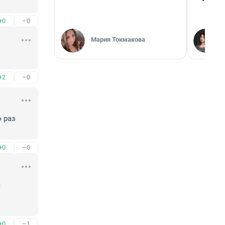
+0
–0
Мария Токмакова
+2
–0
 раз 
+0
–0
 
+0
–1