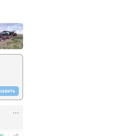
равить
+0
–0