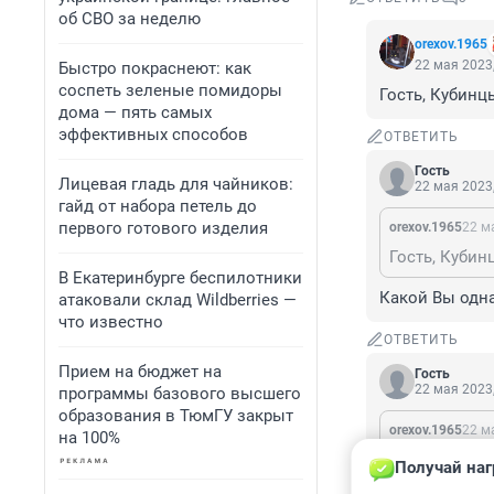
об СВО за неделю
orexov.1965
22 мая 2023,
Быстро покраснеют: как
соспеть зеленые помидоры
Гость, Кубинц
дома — пять самых
эффективных способов
ОТВЕТИТЬ
Гость
Лицевая гладь для чайников:
22 мая 2023,
гайд от набора петель до
первого готового изделия
orexov.1965
22 м
В Екатеринбурге беспилотники
Какой Вы одн
атаковали склад Wildberries —
что известно
ОТВЕТИТЬ
Прием на бюджет на
Гость
22 мая 2023,
программы базового высшего
образования в ТюмГУ закрыт
orexov.1965
22 м
на 100%
Получай наг