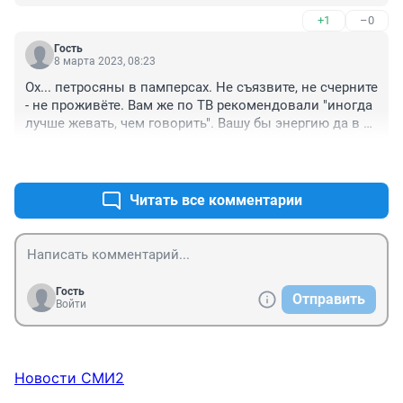
+1
–0
Гость
8 марта 2023, 08:23
Ох... петросяны в памперсах. Не съязвите, не счерните 
- не проживёте. Вам же по ТВ рекомендовали "иногда 
лучше жевать, чем говорить". Вашу бы энергию да в 
нужное русло.

+1
–0
Несчастные вы люди...
Читать все комментарии
Гость
Отправить
Войти
Новости СМИ2