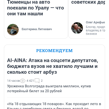
Тюменцы на авто
советских доро
поехали по Уралу — что
они там нашли
Олег Арефьев
Блогер, предпри
Екатерина Литкевич
владелец в тра
бизнесе
РЕКОМЕНДУЕМ
AI-AINA: Атака на соцсети депутатов,
бюджета вузов не хватило лучшим и
сколько стоит арбуз
14 часов
4 421
2
Уроженка Волгограда выиграла миллион, купив
лотерейный билет за 20 рублей
«На 18 отдыхающих 18 поваров». Как проходит лето в
Крыму с перебоями света и бензина, водой по