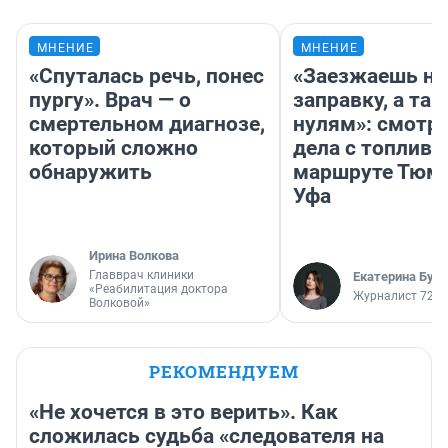
МНЕНИЕ
МНЕНИЕ
«Спуталась речь, понес
«Заезжаешь на
пургу». Врач — о
заправку, а там
смертельном диагнозе,
нулям»: смотри
который сложно
дела с топливо
обнаружить
маршруте Тюм
Уфа
Ирина Волкова
Главврач клиники
Екатерина Бур
«Реабилитация доктора
Журналист 72.R
Волковой»
РЕКОМЕНДУЕМ
«Не хочется в это верить». Как
сложилась судьба «следователя на