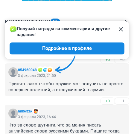
КОММЕНТАРИИ
13
Получай награды за комментарии и другие 
задания!
Гость
4 февраля 2023, 08:03
Подробнее в профиле
9 лет?! Беслан в 2004 году случился !!!
+0
–0
854960048
3 февраля 2023, 21:50
Принять закон чтобы оружие мог получить не просто 
совершеннолетний, а отслуживший в армии.
+0
–1
mrkerzak
3 февраля 2023, 16:44
Что за слово шутинги, что за мания писать 
английские слова русскими буквами. Пишите тогда 