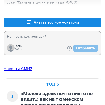
сразу "Скульные шутинги ин Раша" 😠😠😠
+2
–0
Читать все комментарии
Гость
Отправить
Войти
Новости СМИ2
ТОП 5
«Молоко здесь почти никто не
1
видит»: как на тюменском
заводе делают продукты,