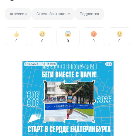
Агрессия
Стрельба в школе
Подросток
0
0
0
0
0
РЕКЛАМА • EA-M.ORG