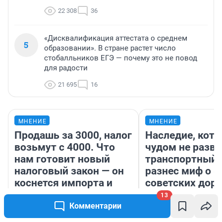
22 308
36
«Дисквалификация аттестата о среднем
5
образовании». В стране растет число
стобалльников ЕГЭ — почему это не повод
для радости
21 695
16
МНЕНИЕ
МНЕНИЕ
Продашь за 3000, налог
Наследие, кото
возьмут с 4000. Что
чудом не разва
нам готовит новый
транспортный 
налоговый закон — он
разнес миф о 
коснется импорта и
советских доро
даже репетиторов
13
Комментарии