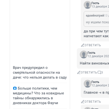
Гость
13 декабря 2
едкийнатрий
13 
да при чем тут
нагнетают ка
ОТВЕТИТЬ
Гость
12 декабря 202
Найти виновных 
Врач предупредил о
смертельной опасности на
ОТВЕТИТЬ
3
даче: что нельзя делать в саду
Гость
12 декабря 2
Больше политики, чем
Главное -« в 
медицины? Что за ковидные
тайны обнаружились в
ОТВЕТИТЬ
дневниках доктора Фаучи