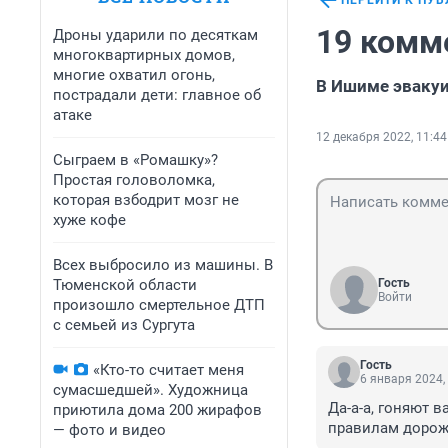
ПЕРЕЙТИ К ПУ
19 комм
Дроны ударили по десяткам
многоквартирных домов,
многие охватил огонь,
В Ишиме эваку
пострадали дети: главное об
атаке
12 декабря 2022, 11:44
Сыграем в «Ромашку»?
Простая головоломка,
которая взбодрит мозг не
хуже кофе
Всех выбросило из машины. В
Тюменской области
Гость
Войти
произошло смертельное ДТП
с семьей из Сургута
Гость
«Кто-то считает меня
6 января 2024,
сумасшедшей». Художница
Да-а-а, гоняют 
приютила дома 200 жирафов
правилам дорожн
— фото и видео