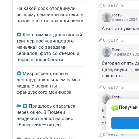
ОТВЕТИТЬ
На какой срок отодвинули
реформу семейной ипотеки: в
Гость
5 января 2024,
правительстве назвали риски
А вот это уже ка
Как снимают детективный
триллер про «свинцового
ОТВЕТИТЬ
маньяка» со звездами
Гость
сериалов: фото со съемок и
13 декабря 202
первые подробности
Сегодня опять д
дети, внуки. 1 ш
Микрофренч, неон и
наказать.
леопард: показываем самые
модные варианты
ОТВЕТИТЬ
французского маникюра
Гость
13 декабря 202
Пришлось спасаться
Получай 
В Тобольске одн
через окно. В Тюмени
заявили что вод
неадекват напал на офис
омоновцы бегали
«Россетей» — видео
ОТВЕТИТЬ
Укусила змея? Зато паука