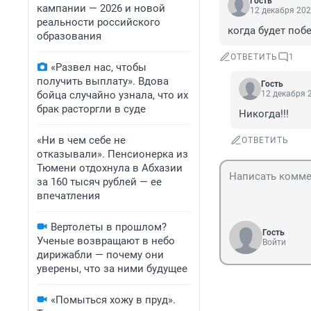
Гость
кампании — 2026 и новой
12 декабря 202
реальности российского
когда будет поб
образования
ОТВЕТИТЬ
1
«Развел нас, чтобы
получить выплату». Вдова
Гость
бойца случайно узнала, что их
12 декабря 2
брак расторгли в суде
Никогда!!!
«Ни в чем себе не
ОТВЕТИТЬ
отказывали». Пенсионерка из
Тюмени отдохнула в Абхазии
за 160 тысяч рублей — ее
впечатления
Вертолеты в прошлом?
Гость
Ученые возвращают в небо
Войти
дирижабли — почему они
уверены, что за ними будущее
«Помыться хожу в пруд».