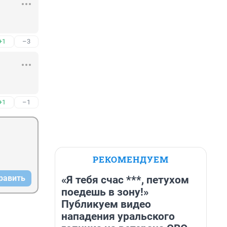
+1
–3
+1
–1
РЕКОМЕНДУЕМ
равить
«Я тебя счас ***, петухом
поедешь в зону!»
Публикуем видео
нападения уральского