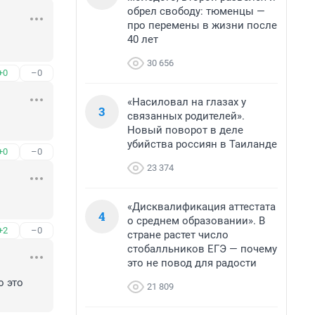
обрел свободу: тюменцы —
про перемены в жизни после
40 лет
30 656
+0
–0
«Насиловал на глазах у
3
связанных родителей».
Новый поворот в деле
убийства россиян в Таиланде
+0
–0
23 374
«Дисквалификация аттестата
4
о среднем образовании». В
+2
–0
стране растет число
стобалльников ЕГЭ — почему
это не повод для радости
 это 
21 809