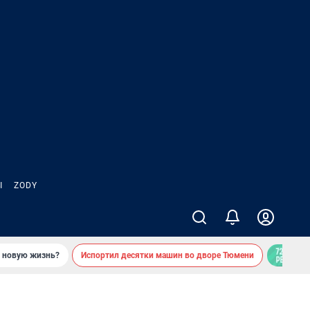
Ы
ZODY
ь новую жизнь?
Испортил десятки машин во дворе Тюмени