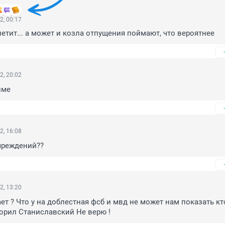
2, 00:17
летит... а может и козла отпущения поймают, что вероятнее
2, 20:02
име
2, 16:08
учреждений??
2, 13:20
ает ? Что у на доблестная фсб и мвд не может нам показать кто
ворил Станиславский Не верю !