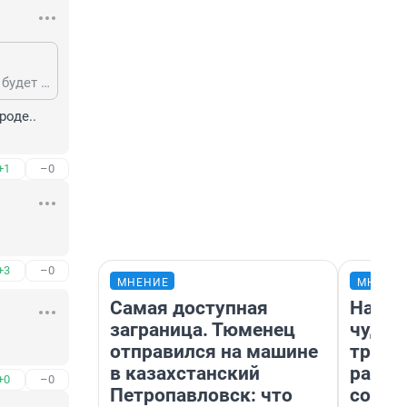
ну ишим пока своей области не имеет, так что писать в ишимской области будет жирновато для деревни
оде.. 
+1
–0
+3
–0
МНЕНИЕ
МНЕНИ
Самая доступная
Насле
заграница. Тюменец
чудом
отправился на машине
транс
в казахстанский
разне
+0
–0
Петропавловск: что
совет