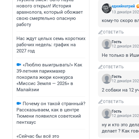
нового открыл! История
едкийнатрий
арахнолога, который обожает
13 декабря 202
свою смертельно опасную
кому-то скоро в
работу
ОТВЕТИТЬ
Нас ждут целых семь коротких
Гость
рабочих недель: график на
12 декабря 202
2027 год
Не только в Иш
«Люблю выигрывать!» Как
ОТВЕТИТЬ
39-летняя парикмахер
покорила жюри конкурса
Гость
12 декабря 202
«Миссис Земля — 2026» в
Малайзии
2 собаки на 12 
ОТВЕТИТЬ
Почему он такой странный?
Рассказываем, как в центре
Гость
Тюмени появился советский
12 декабря 202
пентхаус
ну и кто это дел
делает ? Как го
«Сейчас бы всё это