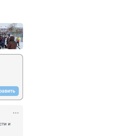
равить
ти и 