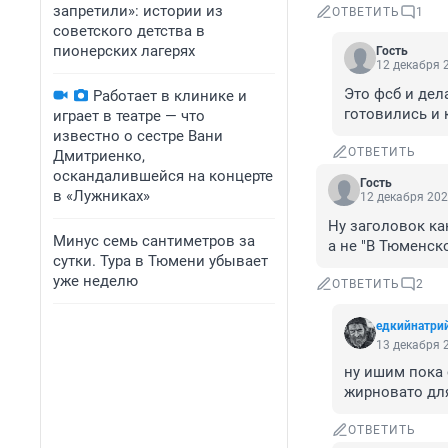
запретили»: истории из
ОТВЕТИТЬ
1
советского детства в
пионерских лагерях
Гость
12 декабря 2
Это фсб и дел
Работает в клинике и
готовились и 
играет в театре — что
известно о сестре Вани
ОТВЕТИТЬ
Дмитриенко,
оскандалившейся на концерте
Гость
в «Лужниках»
12 декабря 202
Ну заголовок как
Минус семь сантиметров за
а не "В Тюменско
сутки. Тура в Тюмени убывает
уже неделю
ОТВЕТИТЬ
2
едкийнатри
13 декабря 2
ну ишим пока 
жирновато дл
ОТВЕТИТЬ