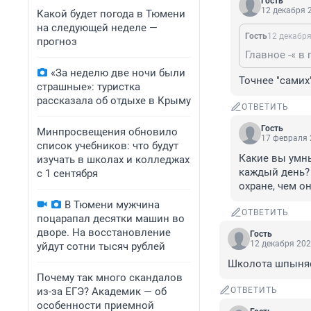
Гость
12 декабря 2
Какой будет погода в Тюмени
на следующей неделе —
Гость
12 декабря
прогноз
Главное -« в
«За неделю две ночи были
Точнее "самих"
страшные»: туристка
рассказала об отдыхе в Крыму
ОТВЕТИТЬ
Гость
Минпросвещения обновило
17 февраля 
список учебников: что будут
Какие вы умны
изучать в школах и колледжах
каждый день? 
с 1 сентября
охране, чем о
В Тюмени мужчина
ОТВЕТИТЬ
поцарапал десятки машин во
дворе. На восстановление
Гость
12 декабря 202
уйдут сотни тысяч рублей
Школота шпыня
Почему так много скандалов
из-за ЕГЭ? Академик — об
ОТВЕТИТЬ
особенности приемной