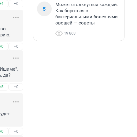
+4
–0
Может столкнуться каждый.
5
Как бороться с
бактериальными болезнями
овощей — советы
во 
19 863
орию.
+0
–0
Ишиме", 
, да?
+5
–0
удет 
+0
–0