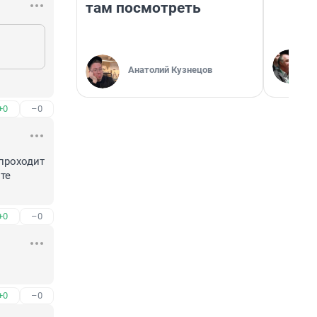
там посмотреть
Анатолий Кузнецов
+0
–0
проходит 
е 
+0
–0
+0
–0