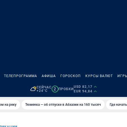
ТЕЛЕПРОГРАММА
АФИША
ГОРОСКОП
КУРСЫ ВАЛЮТ
ИГР
USD 82,17
СЕЙЧАС
2
ПРОБКИ
+24°C
EUR 94,84
ом на реку
Тюменка — об отпуске в Абхазии на 160 тысяч
Где начат