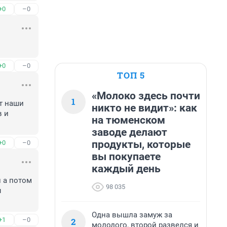
+0
–0
+0
–0
ТОП 5
«Молоко здесь почти
1
т наши 
никто не видит»: как
 и 
на тюменском
заводе делают
продукты, которые
+0
–0
вы покупаете
каждый день
 а потом 
98 035
 
Одна вышла замуж за
2
+1
–0
молодого, второй развелся и