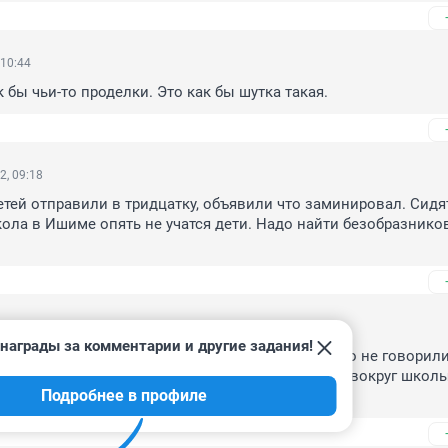
 10:44
к бы чьи-то проделки. Это как бы шутка такая.
2, 09:18
етей отправили в тридцатку, объявили что заминировал. Сидя
кола в Ишиме опять не учатся дети. Надо найти безобразников
2, 08:43
награды за комментарии и другие задания!
овременно с Ишимом. Однако у нас долго ничего не говорили
у отключили поэтому детей домой отправили. А вокруг школы
Подробнее в профиле
, наверное искали как воду включать)))