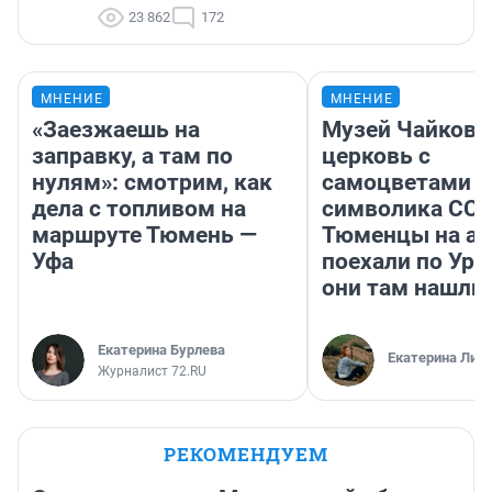
23 862
172
МНЕНИЕ
МНЕНИЕ
«Заезжаешь на
Музей Чайковс
заправку, а там по
церковь с
нулям»: смотрим, как
самоцветами и
дела с топливом на
символика ССС
маршруте Тюмень —
Тюменцы на ав
Уфа
поехали по Ура
они там нашли
Екатерина Бурлева
Екатерина Лит
Журналист 72.RU
РЕКОМЕНДУЕМ