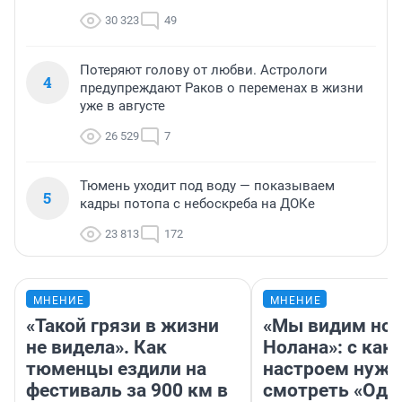
30 323
49
Потеряют голову от любви. Астрологи
4
предупреждают Раков о переменах в жизни
уже в августе
26 529
7
Тюмень уходит под воду — показываем
5
кадры потопа с небоскреба на ДОКе
23 813
172
МНЕНИЕ
МНЕНИЕ
«Такой грязи в жизни
«Мы видим нов
не видела». Как
Нолана»: с как
тюменцы ездили на
настроем нужн
фестиваль за 900 км в
смотреть «Оди