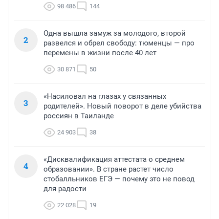
98 486
144
Одна вышла замуж за молодого, второй
2
развелся и обрел свободу: тюменцы — про
перемены в жизни после 40 лет
30 871
50
«Насиловал на глазах у связанных
3
родителей». Новый поворот в деле убийства
россиян в Таиланде
24 903
38
«Дисквалификация аттестата о среднем
4
образовании». В стране растет число
стобалльников ЕГЭ — почему это не повод
для радости
22 028
19