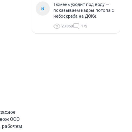
Тюмень уходит под воду —
5
показываем кадры потопа с
небоскреба на ДОКе
23 858
172
опасное
твом ООО
а рабочем