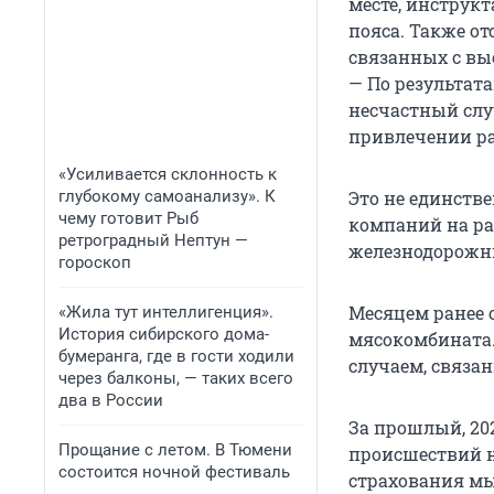
месте, инструк
пояса. Также от
связанных с вы
— По результат
несчастный слу
привлечении ра
«Усиливается склонность к
глубокому самоанализу». К
Это не единств
чему готовит Рыб
компаний на раб
ретроградный Нептун —
железнодорожни
гороскоп
Месяцем ранее 
«Жила тут интеллигенция».
История сибирского дома-
мясокомбината.
бумеранга, где в гости ходили
случаем, связа
через балконы, — таких всего
два в России
За прошлый, 20
Прощание с летом. В Тюмени
происшествий н
состоится ночной фестиваль
страхования мы