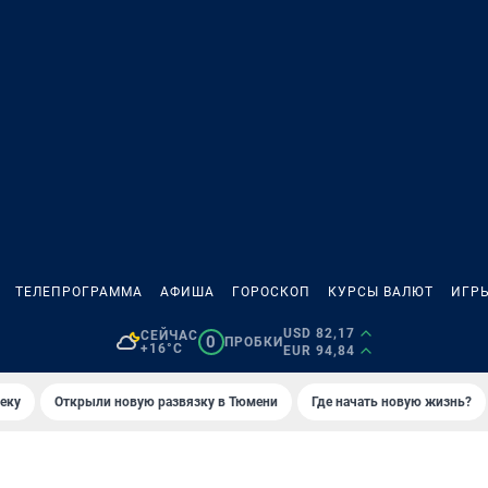
ТЕЛЕПРОГРАММА
АФИША
ГОРОСКОП
КУРСЫ ВАЛЮТ
ИГР
USD 82,17
СЕЙЧАС
0
ПРОБКИ
+16°C
EUR 94,84
еку
Открыли новую развязку в Тюмени
Где начать новую жизнь?