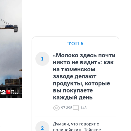
ТОП 5
«Молоко здесь почти
1
никто не видит»: как
на тюменском
заводе делают
продукты, которые
вы покупаете
каждый день
97 395
143
Думали, что говорят с
к
2
полицейским. Тайское