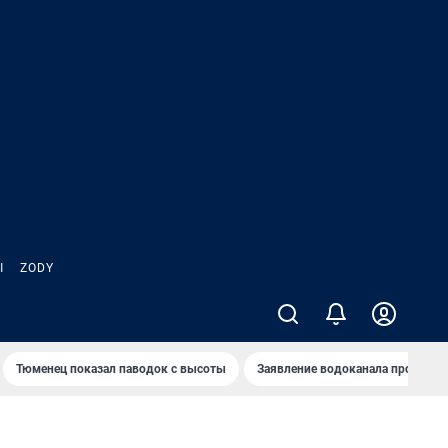
Ы
ZODY
Тюменец показал паводок с высоты
Заявление водоканала про запа