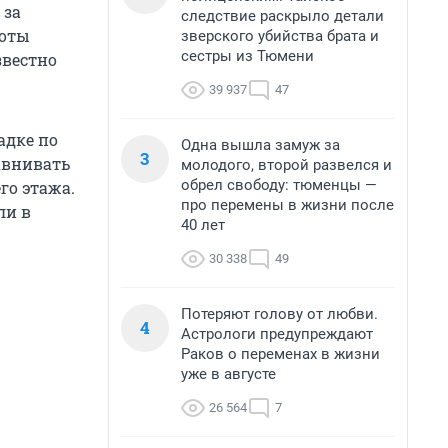
 за
следствие раскрыло детали
соты
зверского убийства брата и
сестры из Тюмени
звестно
39 937
47
адке по
Одна вышла замуж за
3
авнивать
молодого, второй развелся и
обрел свободу: тюменцы —
го этажа.
про перемены в жизни после
ли в
40 лет
30 338
49
Потеряют голову от любви.
4
Астрологи предупреждают
Раков о переменах в жизни
уже в августе
26 564
7