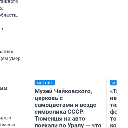
нтажного
х,
бласти.
й
 о
азных
дцем умер
МНЕНИЕ
МНЕНИ
ным
Музей Чайковского,
«Тако
церковь с
не вид
самоцветами и везде
тюмен
символика СССР.
фести
ьного
Тюменцы на авто
топли
Тюмени.
поехали по Уралу — что
колон