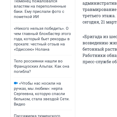
Тюменец пожаловался
административн
властям на переполненные
травмирование 
баки. Ему прислали фото с
третьего этажа
пометкой ИИ
сегодня, 21 март
«Никого нельзя победить». О
чем главный блокбастер этого
«Бригада из ше
года, который бьет рекорды в
возведению жил
прокате: честный отзыв на
бетонный раство
«Одиссею» Нолана
Работники обна
Тело россиянки нашли во
пресс-службе о
Французских Альпах. Как она
погибла?
«Чтобы нас носили на
ручках, мы любим»: нерпа
Сергеевна, которую спасли
бельком, стала звездой Сети.
Видео
Пассажирка тюменского