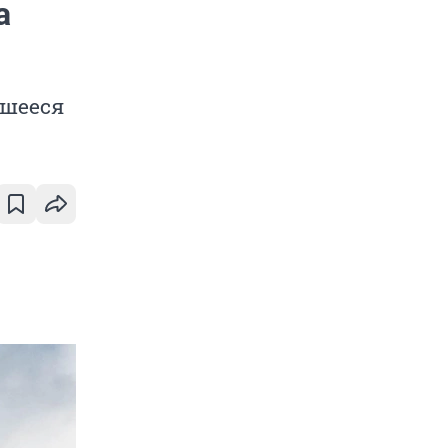
а
вшееся