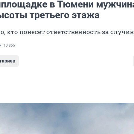
йплощадке в Тюмени мужчин
высоты третьего этажа
о, кто понесет ответственность за случи
10 855
тариев