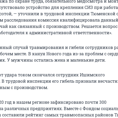
тажа по охране труда, обязательного медосмотра и мо
сутствовало устройство для крепления СИЗ при работа
сотой, — уточнили в трудовой инспекции Тюменской о
ам расследования комиссия квалифицировала данны
чай как связанный с производством. Решается вопрос
ботодателя к административной ответственности».
енный случай травмирования и гибели сотрудников р
очем месте. В канун Нового года из-за проблем с сер
к. У мужчины остались жена и маленькие дети.
от удара током скончался сотрудник Ишимского
 В трудовой инспекции его гибель признали несчаст
нным с производством.
20 год в нашем регионе зафиксировано почти 300
а различных предприятиях. Вместе с Фондом социал
 составили рейтинг самых травмоопасных районов 