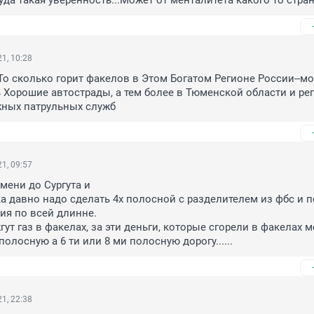
да такая уверенность...Может от менталитета какого то стран
1, 10:28
..То сколько горит факелов в Этом Богатом Регионе России--мо
 Хорошие автострады, а тем более в Тюменской области и рег
ных патрульных служб
1, 09:57
мени до Сургута и 

 давно надо сделать 4х полосной с разделителем из фбс и п
я по всей длинне. 

ут газ в факелах, за эти деньги, которые сгорели в факелах м
полосную а 6 ти или 8 ми полосную дорогу......
1, 22:38