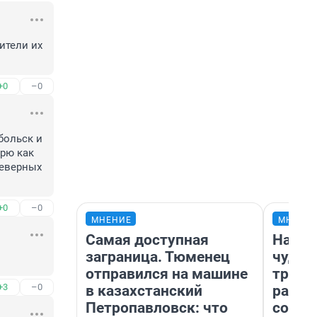
тели их 
+0
–0
больск и 
рю как 
еверных 
+0
–0
МНЕНИЕ
МНЕНИ
Самая доступная
Насле
заграница. Тюменец
чудом
отправился на машине
транс
+3
–0
в казахстанский
разне
Петропавловск: что
совет