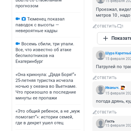
BBB.ru со стабильным
15 февраля 202
прогнозом
Проезжал, видел
метров 10 , над
Тюменец показал
паводок с высоты —
ОТВЕТИТЬ
1
невероятные кадры
Показат
Восемь сбили, три упали.
Все, что известно об атаке
Шура Каретны
беспилотников на
15 февраля 202
Екатеринбург
Патрулей по тра
«Она крикнула: „Дядя Боря!“»
ОТВЕТИТЬ
25-летняя туристка исчезла
ночью у океана во Вьетнаме.
Иваныч.
Что произошло в последние
15 февраля 202
минуты ее пропажи
погода дрянь, куд
«Это общий ребенок, а не „муж
ОТВЕТИТЬ
помогает“»: истории семей,
Гость
где в декрет ушел отец
15 февраля 202