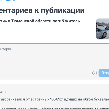
БЛИКАЦИИ
ентариев к публикации
рти» в Тюменской области погиб житель
0
Отп
04:01
 уворачивался от встречных "86-89х" идущих на обгон буквальн