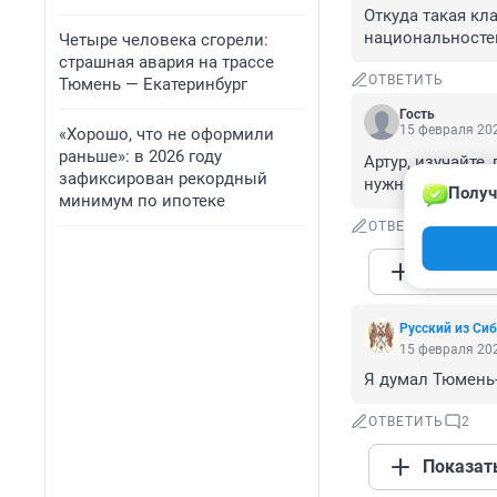
Откуда такая кл
национальностей
Четыре человека сгорели:
страшная авария на трассе
ОТВЕТИТЬ
Тюмень — Екатеринбург
Гость
15 февраля 202
«Хорошо, что не оформили
раньше»: в 2026 году
Артур, изучайте,
зафиксирован рекордный
нужно людям вра
Получ
минимум по ипотеке
ОТВЕТИТЬ
1
Показат
Русский из Си
15 февраля 202
Я думал Тюмень
ОТВЕТИТЬ
2
Показат