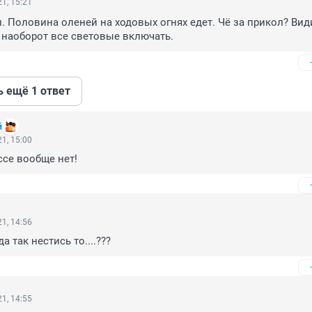
1, 15:21
. Половина оленей на ходовых огнях едет. Чё за прикол? Вид
о наоборот все световые включать.
ь ещё 1 ответ
й
1, 15:00
ссе вообще нет!
1, 14:56
а так нестись то....???
1, 14:55