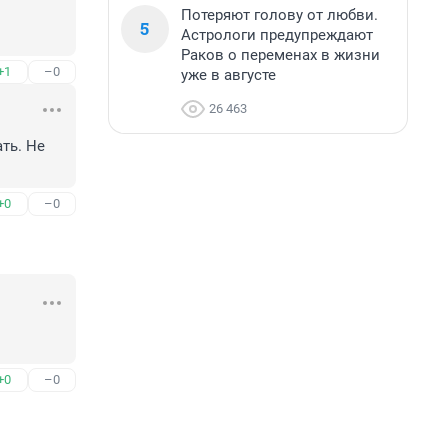
Потеряют голову от любви.
5
Астрологи предупреждают
Раков о переменах в жизни
+1
–0
уже в августе
26 463
ть. Не 
+0
–0
+0
–0