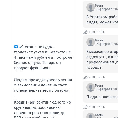
Гость
15 февраля 202
В Уватском райо
видят, может ко
ОТВЕТИТЬ
Гость
15 февраля 202
«Я ехал в никуда»:
Выезжая со сторо
геодезист уехал в Казахстан с
отдохнуть , а к 
4 тысячами рублей и построил
профессионал ,к
бизнес с нуля. Теперь он
городов.
продает франшизы
ОТВЕТИТЬ
Людям приходят уведомления
о зачислении денег на счет:
Гость
15 февраля 202
почему верить этому опасно
Люди включите м
Кредитный рейтинг одного из
крупнейших российских
ОТВЕТИТЬ
девелоперов повысили до
Гость