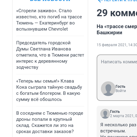
ПЕРЕЙТИ К ПУ
29 комм
«Сгорели заживо». Стало
известно, кто погиб на трассе
Тюмень — Екатеринбург во
На «трассе сме
вспыхнувшем Chevrolet
Башкирии
Председатель городской
15 февраля 2021, 14:3
Думы Светлана Иванова
отметила, что в Тюмени растет
интерес к деревянному
зодчеству
«Теперь мы семья!» Клава
Кока сыграла тайную свадьбу
Гость
Войти
с богатым блогером. В какую
сумму всё обошлось
Гость
В соседнем с Тюменью городе
2 марта 2021, 
дроны попали в крупный
Я несколько раз
склад. Скажется ли это на
встречным. 

сроках доставки заказов?