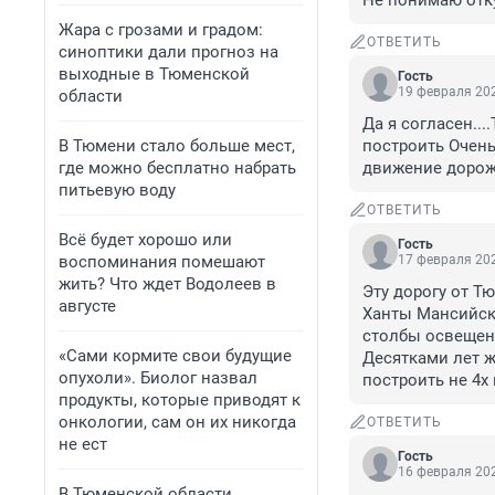
Не понимаю отку
Жара с грозами и градом:
ОТВЕТИТЬ
синоптики дали прогноз на
выходные в Тюменской
Гость
19 февраля 202
области
Да я согласен..
В Тюмени стало больше мест,
построить Очень
где можно бесплатно набрать
движение дорож
питьевую воду
ОТВЕТИТЬ
Всё будет хорошо или
Гость
воспоминания помешают
17 февраля 202
жить? Что ждет Водолеев в
Эту дорогу от Тю
августе
Ханты Мансийска
столбы освещени
«Сами кормите свои будущие
Десятками лет жг
опухоли». Биолог назвал
построить не 4х 
продукты, которые приводят к
онкологии, сам он их никогда
ОТВЕТИТЬ
не ест
Гость
16 февраля 202
В Тюменской области