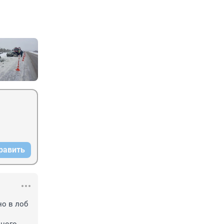
равить
о в лоб 