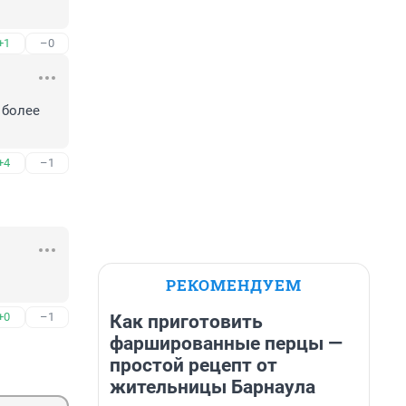
+1
–0
более 
+4
–1
РЕКОМЕНДУЕМ
+0
–1
Как приготовить
фаршированные перцы —
простой рецепт от
жительницы Барнаула