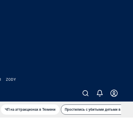
Ы
ZODY
ЧП на аттракционах в Тюмени
Простились с убитыми детьми в Таила