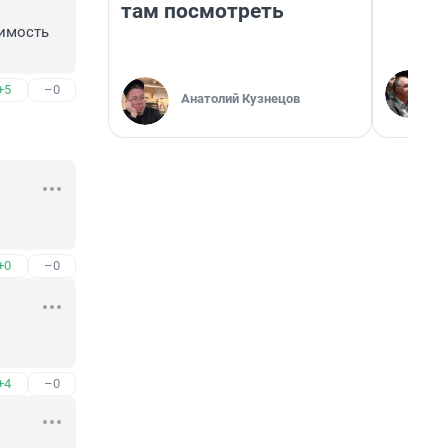
там посмотреть
имость 
+5
–0
Анатолий Кузнецов
+0
–0
+4
–0