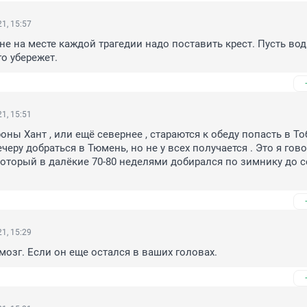
1, 15:57
не на месте каждой трагедии надо поставить крест. Пусть води
го убережет.
1, 15:51
ны Хант , или ещё севернее , стараются к обеду попасть в То
вечеру добраться в Тюмень, но не у всех получается . Это я гово
оторый в далёкие 70-80 неделями добирался по зимнику до с
1, 15:29
озг. Если он еще остался в ваших головах.