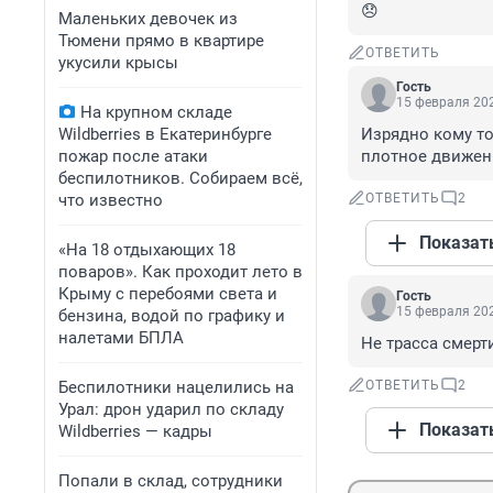
😞
Маленьких девочек из
Тюмени прямо в квартире
ОТВЕТИТЬ
укусили крысы
Гость
15 февраля 202
На крупном складе
Wildberries в Екатеринбурге
Изрядно кому то 
пожар после атаки
плотное движени
беспилотников. Собираем всё,
что известно
ОТВЕТИТЬ
2
Показат
«На 18 отдыхающих 18
поваров». Как проходит лето в
Крыму с перебоями света и
Гость
15 февраля 202
бензина, водой по графику и
налетами БПЛА
Не трасса смерти
Беспилотники нацелились на
ОТВЕТИТЬ
2
Урал: дрон ударил по складу
Показат
Wildberries — кадры
Попали в склад, сотрудники