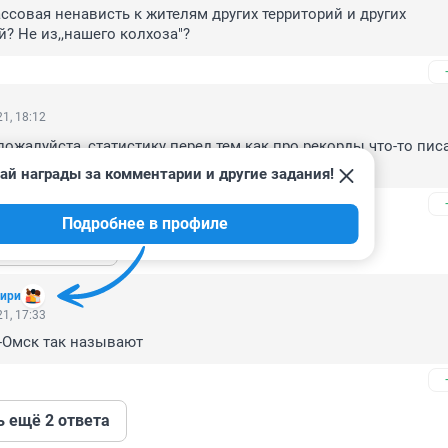
ассовая ненависть к жителям других территорий и других 
? Не из,,нашего колхоза"?
1, 18:12
 пожалуйста, статистику перед тем как про рекорды что-то писа
ть, контрпродуктивно это для Вас
ай награды за комментарии и другие задания!
Подробнее в профиле
ь ещё 1 ответ
бири
1, 17:33
-Омск так называют
ь ещё 2 ответа