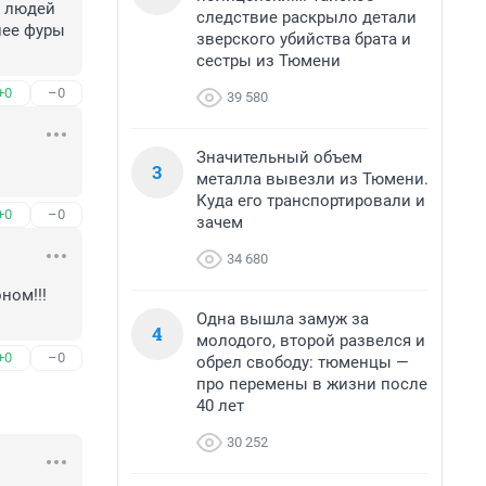
 людей 
следствие раскрыло детали
лее фуры 
зверского убийства брата и
сестры из Тюмени
+0
–0
39 580
Значительный объем
3
металла вывезли из Тюмени.
Куда его транспортировали и
+0
–0
зачем
34 680
ом!!! 
Одна вышла замуж за
4
молодого, второй развелся и
+0
–0
обрел свободу: тюменцы —
про перемены в жизни после
40 лет
30 252