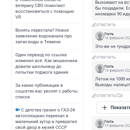
Выезжают на вст
ветерану СВО помогают
бы пощадили. Есл
восстановиться с помощью
иномарки 90 иду
VR
ОТВЕТИТЬ
Вонять перестала? Новое
Гость
заявление водоканала про
16 февраля 202
запах воды в Тюмени
Это-же не тундр
Один переход по ссылке
ОТВЕТИТЬ
изменил всё. Как мошенники
довели школьницу до
Гость
15 февраля 202
попытки поджога здания
Летом на 1000 км
Выводы налицо!
За какие публикации в
соцсетях вас уволят с работы:
ОТВЕТИТЬ
3
список
Показат
С детства грезил о ГАЗ-24:
автоплюшкин переехал в
маленький хутор и превратил
Гость
15 февраля 202
свой двор в музей СССР