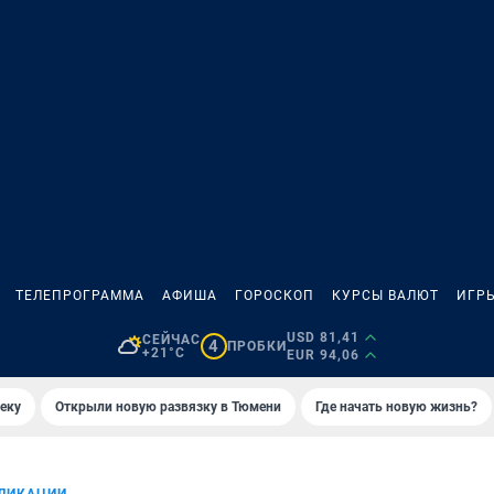
ТЕЛЕПРОГРАММА
АФИША
ГОРОСКОП
КУРСЫ ВАЛЮТ
ИГР
USD 81,41
СЕЙЧАС
4
ПРОБКИ
+21°C
EUR 94,06
еку
Открыли новую развязку в Тюмени
Где начать новую жизнь?