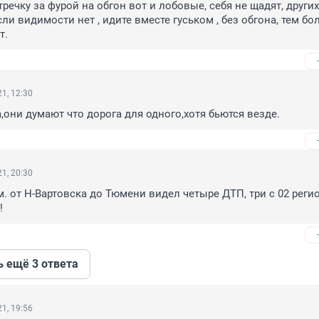
речку за фурой на обгон вот и лобовые, себя не щадят, других
и видимости нет , идите вместе гуськом , без обгона, тем бо
т.
1, 12:30
а,они думают что дорога для одного,хотя бьются везде.
1, 20:30
. от Н-Вартовска до Тюмени видел четыре ДТП, три с 02 регион
!
ь ещё 3 ответа
1, 19:56