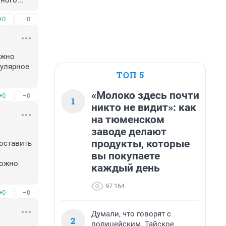
ного...
+0
–0
жно 
улярное 
ТОП 5
«Молоко здесь почти
+0
–0
1
никто не видит»: как
на тюменском
заводе делают
продукты, которые
оставить 
вы покупаете
ожно 
каждый день
97 164
+0
–0
Думали, что говорят с
2
полицейским. Тайское