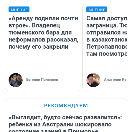
МНЕНИЕ
МНЕНИЕ
«Аренду подняли почти
Самая доступн
втрое». Владелец
заграница. Тю
тюменского бара для
отправился на
неформалов рассказал,
в казахстански
почему его закрыли
Петропавловск
там посмотрет
Евгений Пальянов
Анатолий Кузн
РЕКОМЕНДУЕМ
«Выглядит, будто сейчас развалится»:
ребенка из Австралии шокировало
состояние зданий в Приморье