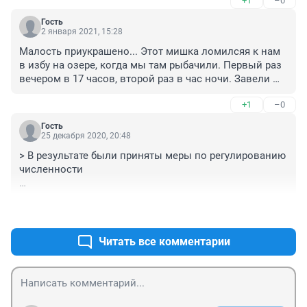
+1
–0
Гость
2 января 2021, 15:28
Малость приукрашено... Этот мишка ломилсяя к нам 
в избу на озере, когда мы там рыбачили. Первый раз 
вечером в 17 часов, второй раз в час ночи. Завели 
бензопилу Штиль и прогнали его... 😊
+1
–0
Гость
25 декабря 2020, 20:48
> В результате были приняты меры по регулированию 
численности

Медведь тоже хотел принять меры по регулированию 
+1
–0
численности, но не успел.
Читать все комментарии