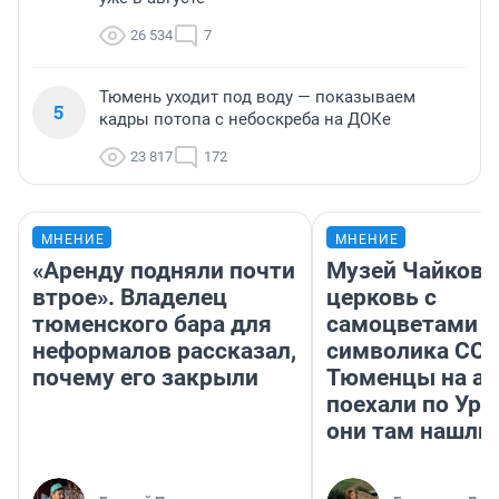
26 534
7
Тюмень уходит под воду — показываем
5
кадры потопа с небоскреба на ДОКе
23 817
172
МНЕНИЕ
МНЕНИЕ
«Аренду подняли почти
Музей Чайковс
втрое». Владелец
церковь с
тюменского бара для
самоцветами и
неформалов рассказал,
символика ССС
почему его закрыли
Тюменцы на ав
поехали по Ура
они там нашли