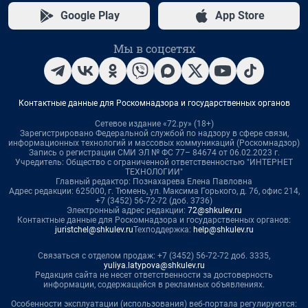
Google Play
App Store
Мы в соцсетях
Контактные данные для Роскомнадзора и государственных органов
Сетевое издание «72.ру» (18+)
Зарегистрировано Федеральной службой по надзору в сфере связи,
информационных технологий и массовых коммуникаций (Роскомнадзор)
Запись о регистрации СМИ ЭЛ № ФС 77– 84674 от 06.02.2023 г.
Учредитель: Общество с ограниченной ответственностью "ИНТЕРНЕТ
ТЕХНОЛОГИИ"
Главный редактор: Познахарева Елена Павловна
Адрес редакции: 625000, г. Тюмень, ул. Максима Горького, д. 76, офис 214,
+7 (3452) 56-72-72 (доб. 3736)
Электронный адрес редакции:
72@shkulev.ru
Контактные данные для Роскомнадзора и государственных органов:
juristchel@shkulev.ru
Техподдержка:
help@shkulev.ru
Связаться с отделом продаж: +7 (3452) 56-72-72 доб. 3335,
yuliya.latypova@shkulev.ru
Редакция сайта не несет ответственности за достоверность
информации, содержащейся в рекламных объявлениях.
Особенности эксплуатации (использования) веб-портала регулируются: